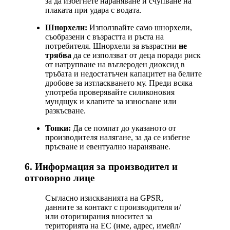
за да избегнете нараняване и счупване на
плаката при удара с водата.
Шнорхели:
Използвайте само шнорхели,
съобразени с възрастта и ръста на
потребителя. Шнорхели за възрастни
не
трябва
да се използват от деца поради риск
от натрупване на въглероден диоксид в
тръбата и недостатъчен капацитет на белите
дробове за изтласкването му. Преди всяка
употреба проверявайте силиконовия
мундщук и клапите за износване или
разкъсване.
Топки:
Да се помпат до указаното от
производителя налягане, за да се избегне
пръсване и евентуално нараняване.
6. Информация за производител и
отговорно лице
Съгласно изискванията на GPSR,
данните за контакт с производителя и/
или оторизирания вносител за
територията на ЕС (име, адрес, имейл/