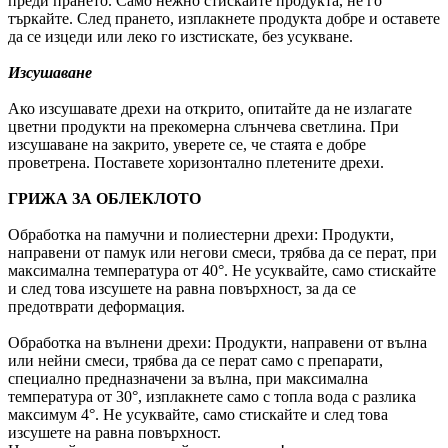
преди прането. Само нежно стискайте продукта, не го
търкайте. След прането, изплакнете продукта добре и оставете
да се изцеди или леко го изстискате, без усукване.
Изсушаване
Ако изсушавате дрехи на открито, опитайте да не излагате
цветни продукти на прекомерна слънчева светлина. При
изсушаване на закрито, уверете се, че стаята е добре
проветрена. Поставете хоризонтално плетените дрехи.
ГРИЖА ЗА ОБЛЕКЛОТО
Обработка на памучни и полиестерни дрехи: Продукти,
направени от памук или негови смеси, трябва да се перат, при
максимална температура от 40°. Не усуквайте, само стискайте
и след това изсушете на равна повърхност, за да се
предотврати деформация.
Обработка на вълнени дрехи: Продукти, направени от вълна
или нейни смеси, трябва да се перат само с препарати,
специално предназначени за вълна, при максимална
температура от 30°, изплакнете само с топла вода с разлика
максимум 4°. Не усуквайте, само стискайте и след това
изсушете на равна повърхност.