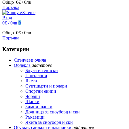
Общо
0€ / 0лв
Поръчка
Вход
0€ / 0лв
0
Общо
0€ / 0лв
Поръчка
Категории
Слънчеви очила
Облекла
add
remove
Блузи и тениски
Панталони
Якета
Суитшърти и полари
Спортни екипи
Чорапи
Шапки
Зимни шапки
Долнища за сноуборд и ски
Ръкавици
Якета за сноуборд и ски
Обувки, сандали и джапанки
add
remove