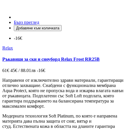
Бърз преглед
Добавяне към количката
-16€
Relax
Ръкавици за ски и сноуборд Relax Frost RR25B
61€
45€ / 88.01лв
-16€
Направени от изключително здрави материали, гарантиращи
отлично захващане. Снабдени с функционална мембрана
Aqua Protect, която не пропуска вода и изкарва влагата навън
от ръкавицата. Подплатени със Soft Loft подплата, която
гарантира поддържането на балансирана температура за
максимален комфорт.
Модерната технология Soft Platinum, по която е направена
материята дава пълна защита от сняг, вятър и
студ. Естествената кожа в областта на дланите гарантира