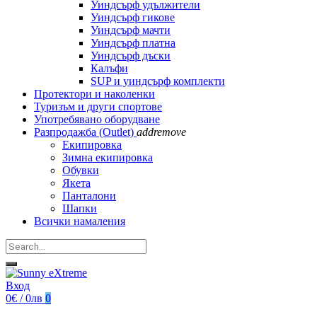
Уиндсърф удължители
Уиндсърф гикове
Уиндсърф мачти
Уиндсърф платна
Уиндсърф дъски
Калъфи
SUP и уиндсърф комплекти
Протектори и наколенки
Туризъм и други спортове
Употребявано оборудване
Разпродажба (Outlet)
add
remove
Екипировка
Зимна екипировка
Обувки
Якета
Панталони
Шапки
Всички намаления
Вход
0€ / 0лв
0