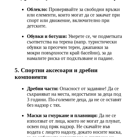
Облекло:
Проверявайте за свободни връзки
или елементи, които могат да се закачат при
спорт или движение, включително при
детските.
Обувки и ботуши:
Уверете се, че подметката
съответства на терена (напр. туристически
обувки за пресечен терен, джапанки за
мокри повърхности край басейни), за да
намалите риска от подхлъзване и падане.
5. Спортни аксесоари и дребни
компоненти
Дребни части:
Опасност от задавяне! Да се
съхраняват на места, недостъпни за деца под
3 години. По-големите деца, да не се оставят
без надзор с тях.
Маски за гмуркане и плавници:
Да не се
използват от лица, които не могат да плуват,
освен под пряк надзор. Не скачайте във
водата с лицето надолу, докато носите маска,