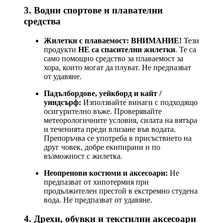
3. Водни спортове и плавателни
средства
Жилетки с плаваемост:
ВНИМАНИЕ!
Тези
продукти
НЕ са спасителни жилетки
. Те са
само помощно средство за плаваемост за
хора, които могат да плуват. Не предпазват
от удавяне.
Падълбордове, уейкборд и кайт /
уиндсърф:
Използвайте винаги с подходящо
осигурително въже. Проверявайте
метеорологичните условия, силата на вятъра
и теченията преди влизане във водата.
Препоръчва се употреба в присъствието на
друг човек, добре екипирани и по
възможност с жилетка.
Неопренови костюми и аксесоари:
Не
предпазват от хипотермия при
продължителен престой в екстремно студена
вода. Не предпазват от удавяне.
4. Дрехи, обувки и текстилни аксесоари