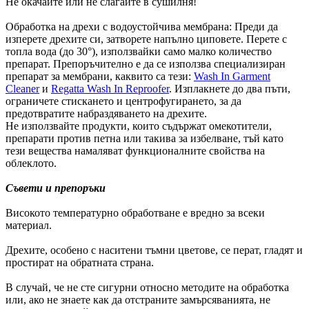
Не окачайте или не слагайте в сушилня!
Обработка на дрехи с водоустойчива мембрана: Преди да
изперете дрехите си, затворете напълно циповете. Перете с
топла вода (до 30°), използвайки само малко количество
препарат. Препоръчително е да се използва специализиран
препарат за мембрани, каквито са тези:
Wash In Garment
Cleaner
и
Regatta Wash In Reproofer
. Изплакнете до два пъти,
ограничете стискането и центрофугирането, за да
предотвратите набраздяването на дрехите.
Не използвайте продукти, които съдържат омекотители,
препарати против петна или такива за избелване, тъй като
тези вещества намаляват функционалните свойства на
облеклото.
Съвети и препоръки
Високото температурно обработване е вредно за всеки
материал.
Дрехите, особено с наситени тъмни цветове, се перат, гладят и
простират на обратната страна.
В случай, че не сте сигурни относно методите на обработка
или, ако не знаете как да отстраните замърсяванията, не