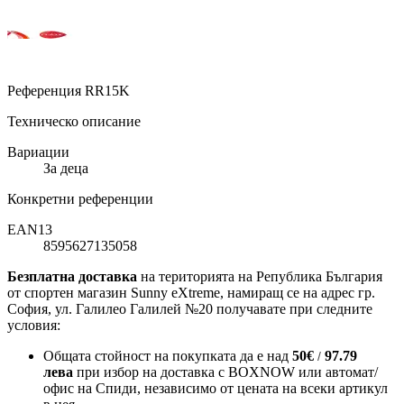
Референция
RR15K
Техническо описание
Вариации
За деца
Конкретни референции
EAN13
8595627135058
Безплатна доставка
на територията на Република България
от спортен магазин Sunny eXtreme, намиращ се на адрес гр.
София, ул. Галилео Галилей №20 получавате при следните
условия:
Общата стойност на покупката да е над
50
€
97.79
/
лева
при избор на доставка с BOXNOW или автомат/
офис на Спиди
, независимо от цената на всеки артикул