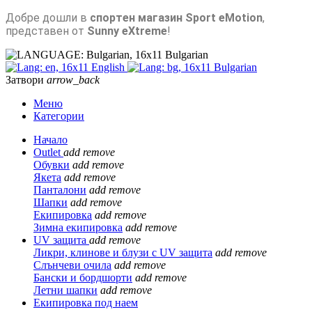
Добре дошли в
спортен магазин Sport eMotion
,
представен от
Sunny eXtreme
!
Bulgarian
English
Bulgarian
Затвори
arrow_back
Меню
Категории
Начало
Outlet
add
remove
Обувки
add
remove
Якета
add
remove
Панталони
add
remove
Шапки
add
remove
Екипировка
add
remove
Зимна екипировка
add
remove
UV защита
add
remove
Ликри, клинове и блузи с UV защита
add
remove
Слънчеви очила
add
remove
Бански и бордшорти
add
remove
Летни шапки
add
remove
Екипировка под наем