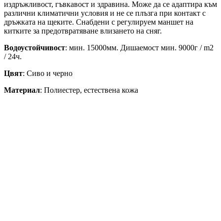
издръжливост, гъвкавост и здравина. Може да се адаптира към
различни климатични условия и не се плъзга при контакт с
дръжката на щеките. Снабдени с регулируем маншет на
китките за предотвратяване влизането на сняг.
Водоустойчивост
: мин. 15000мм. Дишаемост мин. 9000г / m2
/ 24ч.
Цвят
: Сиво и черно
Материал
: Полиестер, естествена кожа