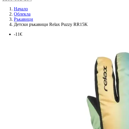
Начало
Облекла
Ръкавици
Детски ръкавици Relax Puzzy RR15K
-11€