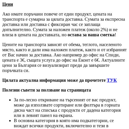
Цени
Ако имате поръчани повече от един продукт, цената на
транспорта е сумарна за цялата доставка. Сумата за експресна
доставка или доставка с фиксиран час се заплаща
допълнително. Сумата за наложен платеж (около 2%) и не
влиза в цената на доставката, но
остава за наша сметка
!
Цените на транспорта зависят от обема, теглото, населеното
място, както и дали има наложен платеж, както и от избраният
от Вас начин за доставка. Ако например до офис на Спиди,
цената е 3
€
, същата услуга до офис на Еконт е 6
€
. Актуалните
цени за България се визуализират преди да завършите
поръчката си.
Цялата актуална информация може да прочетете
ТУК
Полезни съвети за ползване на страницата
За по-лесно откриване на търсеният от вас продукт,
може да използвате сортиране или филтъра в горната
дясна част на списъка с продукти от дадена категория
или в левият панел на екрана.
В основна категория в която има подкатегории, се
виждат всички продукти, включително и тези в