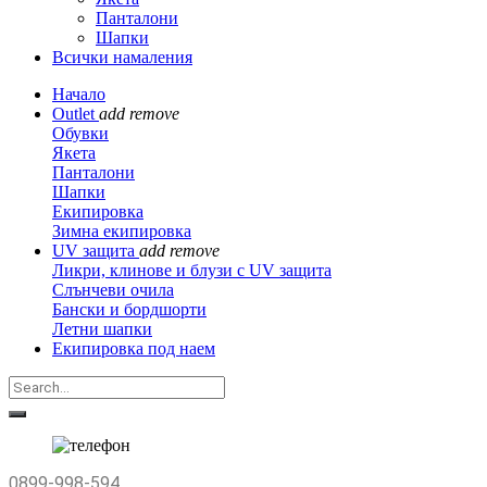
Панталони
Шапки
Всички намаления
Начало
Outlet
add
remove
Обувки
Якета
Панталони
Шапки
Екипировка
Зимна екипировка
UV защита
add
remove
Ликри, клинове и блузи с UV защита
Слънчеви очила
Бански и бордшорти
Летни шапки
Екипировка под наем
0899-998-594