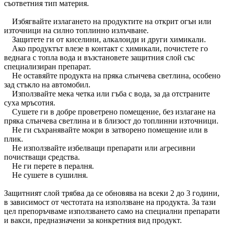
съответния тип материя.
Избягвайте излагането на продуктите на открит огън или
източници на силно топлинно излъчване.
Защитете ги от киселини, алкалоиди и други химикали.
Ако продуктът влезе в контакт с химикали, почистете го
веднага с топла вода и възстановете защитния слой със
специализиран препарат.
Не оставяйте продукта на пряка слънчева светлина, особено
зад стъкло на автомобил.
Използвайте мека четка или гъба с вода, за да отстраните
суха мръсотия.
Сушете ги в добре проветрено помещение, без излагане на
пряка слънчева светлина и в близост до топлинни източници.
Не ги съхранявайте мокри в затворено помещение или в
плик.
Не използвайте избелващи препарати или агресивни
почистващи средства.
Не ги перете в пералня.
Не сушете в сушилня.
Защитният слой трябва да се обновява на всеки 2 до 3 години,
в зависимост от честотата на използване на продукта. За тази
цел препоръчваме използването само на специални препарати
и вакси, предназначени за конкретния вид продукт.