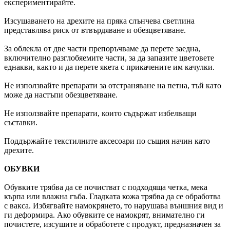
експериментирайте.
Изсушаването на дрехите на пряка слънчева светлина
представлява риск от втвърдяване и обезцветяване.
За облекла от две части препоръчваме да перете заедна,
включително разглобяемите части, за да запазите цветовете
еднакви, както и да перете якета с прикачените им качулки.
Не използвайте препарати за отстраняване на петна, тъй като
може да настъпи обезцветяване.
Не използвайте препарати, които съдържат избелващи
съставки.
Поддържайте текстилните аксесоари по същия начин като
дрехите.
ОБУВКИ
Обувките трябва да се почистват с подходяща четка, мека
кърпа или влажна гъба. Гладката кожа трябва да се обработва
с вакса. Избягвайте намокрянето, то нарушава външния вид и
ги деформира. Ако обувките се намокрят, внимателно ги
почистете, изсушите и обработете с продукт, предназначен за