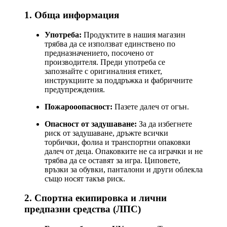
1. Обща информация
Употреба:
Продуктите в нашия магазин
трябва да се използват единствено по
предназначението, посочено от
производителя. Преди употреба се
запознайте с оригиналния етикет,
инструкциите за поддръжка и фабричните
предупреждения.
Пожарооопасност:
Пазете далеч от огън.
Опасност от задушаване:
За да избегнете
риск от задушаване, дръжте всички
торбички, фолиа и транспортни опаковки
далеч от деца. Опаковките не са играчки и не
трябва да се оставят за игра. Циповете,
връзки за обувки, панталони и други облекла
също носят такъв риск.
2. Спортна екипировка и лични
предпазни средства (ЛПС)