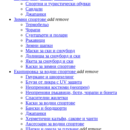
Спортни и туристически обувки
Сандали
Джапанки
Зимни спортове
add
remove
Термобельо
Чорапи
Суитшърти и полари
Ръкавици
Зимни шапки
Маски за ски и сноуборд
Долнища за сноуборд и ски
Якета за сноуборд и ски
Каски за зимни спортове
Екипировка за водни спортове
add
remove
Гмуркане и шнорхелинг
Блузи от ликра с UV защита
Неопренови костюми (неопрен)
Неопренови ръкавици, боти, чорапи и бонета
Спасителни жилетки
Каски за водни спортове
Бански и бордшорти
Джапанки
Херметични калъфи, сакове и чанти
Аксесоари за водни спортове
Шапки и очила за плуване
add
remove