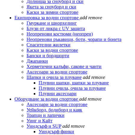
Долнища за сноуборд и ски
Якета за сноуборд и ски
Каски за зимни спортове
Екипировка за водни спортове
add
remove
Гмуркане и шнорхелинг
Блузи от ликра с UV защита
Неопренови костюми (неопрен)
Неопренови ръкавици, боти, чорапи и бонета
Спасителни жилетки
Каски за водни спортове
Бански и бордшорти
Джапанки
Херметични калъфи, сакове и чанти
Аксесоари за водни спортове
Шапки и очила за плуване
add
remove
Плувни шапки, шапки за плуване
Плувни очила, очила за плуване
Плувни аксесоари
Оборудване за водни спортове
add
remove
Аксесоари за водни спортове
Уейкборд, бодиборд и каяк
Трапци и лапички
Уинг и Кайт
Уиндсърф и SUP
add
remove
Уиндсърф финки