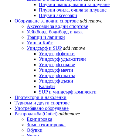
Плувни шапки, шапки за плуване
Плувни очила, очила за плуване
Плувни аксесоари
Оборудване за водни спортове
add
remove
Аксесоари за водни спортове
Уейкборд, бодиборд и каяк
Трапци и лапички
Уинг и Кайт
Уиндсърф и SUP
add
remove
Уиндсърф финки
Уиндсърф удължители
Уиндсърф гикове
Уиндсърф мачти
Уиндсърф платна
Уиндсърф дъски
Калъфи
SUP и уиндсърф комплекти
Протектори и наколенки
Туризъм и други спортове
Употребявано оборудване
Разпродажба (Outlet)
add
remove
Екипировка
Зимна екипировка
Обувки
Якета