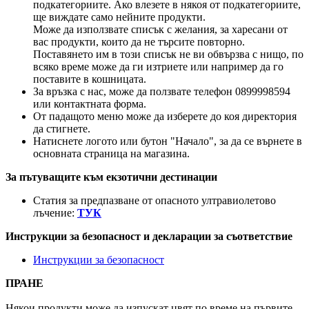
подкатегориите. Ако влезете в някоя от подкатегориите,
ще виждате само нейните продукти.
Може да използвате списък с желания, за харесани от
вас продукти, които да не търсите повторно.
Поставянето им в този списък не ви обвързва с нищо, по
всяко време може да ги изтриете или например да го
поставите в кошницата.
За връзка с нас, може да ползвате телефон 0899998594
или контактната форма.
От падащото меню може да изберете до коя директория
да стигнете.
Натиснете логото или бутон "Начало", за да се върнете в
основната страница на магазина.
За пътуващите към екзотични дестинации
Статия за предпазване от опасното ултравиолетово
лъчение:
ТУК
Инструкции за безопасност и декларации за съответствие
Инструкции за безопасност
ПРАНЕ
Някои продукти може да изпускат цвят по време на първите