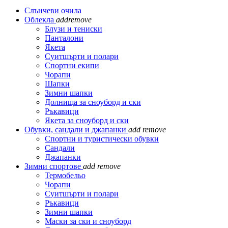
Слънчеви очила
Облекла
add
remove
Блузи и тениски
Панталони
Якета
Суитшърти и полари
Спортни екипи
Чорапи
Шапки
Зимни шапки
Долнища за сноуборд и ски
Ръкавици
Якета за сноуборд и ски
Обувки, сандали и джапанки
add
remove
Спортни и туристически обувки
Сандали
Джапанки
Зимни спортове
add
remove
Термобельо
Чорапи
Суитшърти и полари
Ръкавици
Зимни шапки
Маски за ски и сноуборд