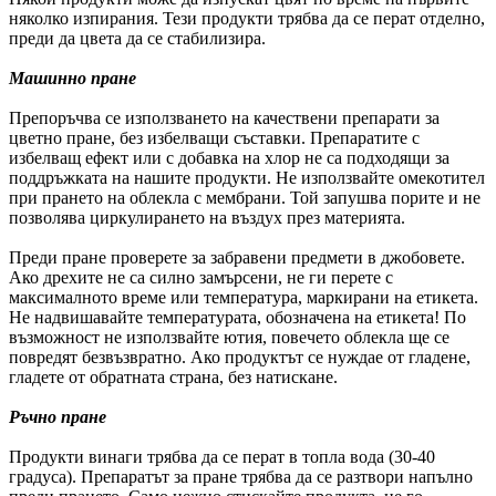
няколко изпирания. Тези продукти трябва да се перат отделно,
преди да цвета да се стабилизира.
Машинно пране
Препоръчва се използването на качествени препарати за
цветно пране, без избелващи съставки. Препаратите с
избелващ ефект или с добавка на хлор не са подходящи за
поддръжката на нашите продукти. Не използвайте омекотител
при прането на облекла с мембрани. Той запушва порите и не
позволява циркулирането на въздух през материята.
Преди пране проверете за забравени предмети в джобовете.
Ако дрехите не са силно замърсени, не ги перете с
максималното време или температура, маркирани на етикета.
Не надвишавайте температурата, обозначена на етикета! По
възможност не използвайте ютия, повечето облекла ще се
повредят безвъзвратно. Ако продуктът се нуждае от гладене,
гладете от обратната страна, без натискане.
Ръчно пране
Продукти винаги трябва да се перат в топла вода (30-40
градуса). Препаратът за пране трябва да се разтвори напълно