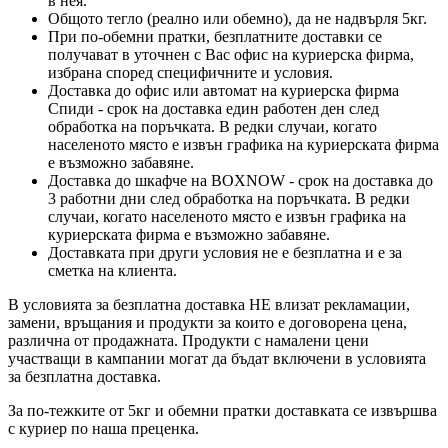
в нея.
Общото тегло (реално или обемно), да не надвърля 5кг.
При по-обемни пратки, безплатните доставки се
получават в уточнен с Вас офис на куриерска фирма,
избрана според специфичните и условия.
Доставка до офис или автомат на куриерска фирма
Спиди - срок на доставка един работен ден след
обработка на поръчката. В редки случаи, когато
населеното място е извън графика на куриерската фирма
е възможно забавяне.
Доставка до шкафче на
BOXNOW
- срок на доставка до
3 работни дни след обработка на поръчката. В редки
случаи, когато населеното място е извън графика на
куриерската фирма е възможно забавяне.
Доставката при други условия не е безплатна и е за
сметка на клиента.
В условията за безплатна доставка НЕ влизат рекламации,
замени, връщания и продукти за които е договорена цена,
различна от продажната. Продукти с намалени цени
участващи в кампании могат да бъдат включени в условията
за безплатна доставка.
За по-тежките от 5кг и обемни пратки доставката се извършва
с куриер по наша преценка.