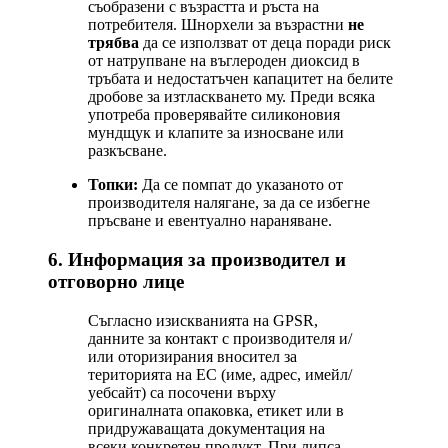
съобразени с възрастта и ръста на
потребителя. Шнорхели за възрастни
не
трябва
да се използват от деца поради риск
от натрупване на въглероден диоксид в
тръбата и недостатъчен капацитет на белите
дробове за изтласкването му. Преди всяка
употреба проверявайте силиконовия
мундщук и клапите за износване или
разкъсване.
Топки:
Да се помпат до указаното от
производителя налягане, за да се избегне
пръсване и евентуално нараняване.
6. Информация за производител и
отговорно лице
Съгласно изискванията на GPSR,
данните за контакт с производителя и/
или оторизирания вносител за
територията на ЕС (име, адрес, имейл/
уебсайт) са посочени върху
оригиналната опаковка, етикет или в
придружаващата документация на
всеки конкретен продукт. При липса