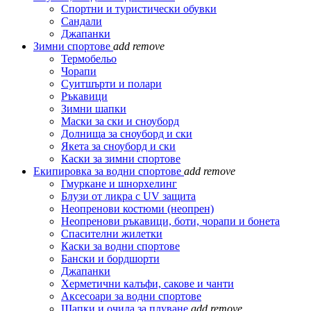
Спортни и туристически обувки
Сандали
Джапанки
Зимни спортове
add
remove
Термобельо
Чорапи
Суитшърти и полари
Ръкавици
Зимни шапки
Маски за ски и сноуборд
Долнища за сноуборд и ски
Якета за сноуборд и ски
Каски за зимни спортове
Екипировка за водни спортове
add
remove
Гмуркане и шнорхелинг
Блузи от ликра с UV защита
Неопренови костюми (неопрен)
Неопренови ръкавици, боти, чорапи и бонета
Спасителни жилетки
Каски за водни спортове
Бански и бордшорти
Джапанки
Херметични калъфи, сакове и чанти
Аксесоари за водни спортове
Шапки и очила за плуване
add
remove