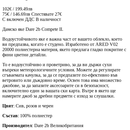
102€ / 199.49лв
75€ / 146.69лв
Спестявате 27€
С включен ДДС
В наличност
Дамско яке Dare 2b Compete II.
Водоустойчивото яке е важна част от вашето облекло, което
ви предпазва, когато е студено. Изработено от ARED
V02
2
0000 полиестерна материя, якето предлага гладко покритие с
фини цветни детайли.
То е водоустойчиво и проветриво, за да ви държи сухи
въпреки метеорологичните условия. Можете да регулирате
сгъваемата качулка, за да се предпазите по-ефективно във
ветровито или дъждовно време. Освен това има множество
джобове, за да запазите аксесоарите си в безопасност,
включително един за вашата ски карта.
Вътре в якето ще
намерите джоб за дребни предмети с изход за слушалки.
Цвят
: Сив, розов и черен
Състав
: 100% полиестер
Производител
: Dare 2b Великобритания