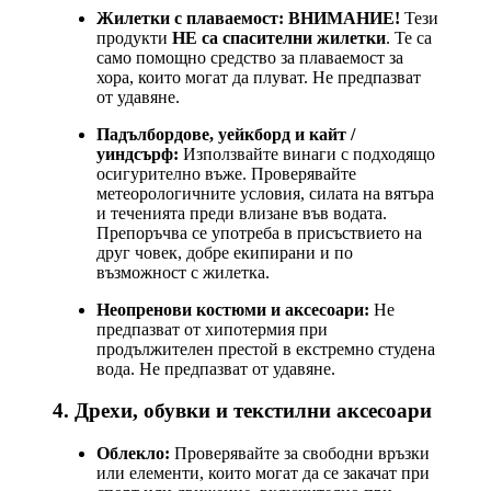
Жилетки с плаваемост:
ВНИМАНИЕ!
Тези
продукти
НЕ са спасителни жилетки
. Те са
само помощно средство за плаваемост за
хора, които могат да плуват. Не предпазват
от удавяне.
Падълбордове, уейкборд и кайт /
уиндсърф:
Използвайте винаги с подходящо
осигурително въже. Проверявайте
метеорологичните условия, силата на вятъра
и теченията преди влизане във водата.
Препоръчва се употреба в присъствието на
друг човек, добре екипирани и по
възможност с жилетка.
Неопренови костюми и аксесоари:
Не
предпазват от хипотермия при
продължителен престой в екстремно студена
вода. Не предпазват от удавяне.
4. Дрехи, обувки и текстилни аксесоари
Облекло:
Проверявайте за свободни връзки
или елементи, които могат да се закачат при