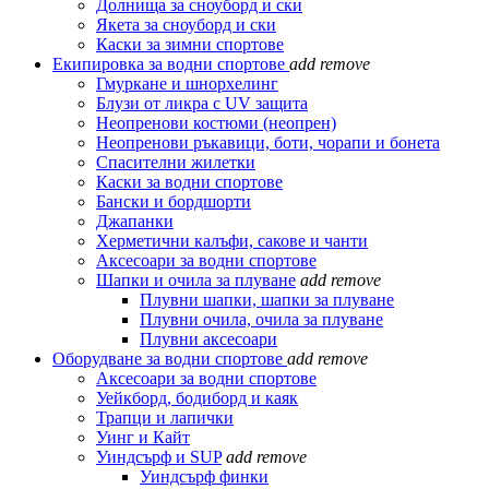
Долнища за сноуборд и ски
Якета за сноуборд и ски
Каски за зимни спортове
Екипировка за водни спортове
add
remove
Гмуркане и шнорхелинг
Блузи от ликра с UV защита
Неопренови костюми (неопрен)
Неопренови ръкавици, боти, чорапи и бонета
Спасителни жилетки
Каски за водни спортове
Бански и бордшорти
Джапанки
Херметични калъфи, сакове и чанти
Аксесоари за водни спортове
Шапки и очила за плуване
add
remove
Плувни шапки, шапки за плуване
Плувни очила, очила за плуване
Плувни аксесоари
Оборудване за водни спортове
add
remove
Аксесоари за водни спортове
Уейкборд, бодиборд и каяк
Трапци и лапички
Уинг и Кайт
Уиндсърф и SUP
add
remove
Уиндсърф финки