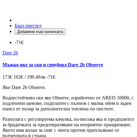
Бърз преглед
Добавяне към количката
-71€
Dare 2b
Мъжко яке за ски и сноуборд Dare 2b Observe
173€
102€ / 199.49лв
-71€
Яке Dare 2b Observe.
Водоустойчиво ски яке Observe, изработено от ARED 10000, с
подлепени шевове, подплатен с пълнеж с малък обем и заден
панел от полар за допълнителна топлина по пистите.
Разполага с регулируема качулка, по-висока яка и предпазител
за брадичката за предотвратяване на неприятно прищипване.
Якето има колан за сняг с лента против приплъзване от
вътрешната ѝ страна.