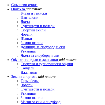
Слънчеви очила
Облекла
add
remove
Блузи и тениски
Панталони
Якета
Суитшърти и полари
Спортни екипи
Чорапи
Шапки
Зимни шапки
Долнища за сноуборд и ски
Ръкавици
Якета за сноуборд и ски
Обувки, сандали и джапанки
add
remove
Спортни и туристически обувки
Сандали
Джапанки
Зимни спортове
add
remove
Термобельо
Чорапи
Суитшърти и полари
Ръкавици
Зимни шапки
Маски за ски и сноуборд