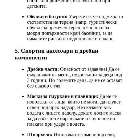
спорт или движение, включително при
детските.
Обувки и ботуши:
Уверете се, че подметката
съответства на терена (напр. туристически
обувки за пресечен терен, джапанки за
мокри повърхности край басейни), за да
намалите риска от подхлъзване и падане.
5. Спортни аксесоари и дребни
компоненти
Дребни части:
Опасност от задавяне! Да се
съхраняват на места, недостъпни за деца под
3 години. По-големите деца, да не се оставят
без надзор с тях.
Маски за гмуркане и плавници:
Да не се
използват от лица, които не могат да плуват,
освен под пряк надзор. Не скачайте във
водата с лицето надолу, докато носите маска,
за да избегнете нараняване и счупване на
плаката при удара с водата.
Шнорхели:
Използвайте само шнорхели,