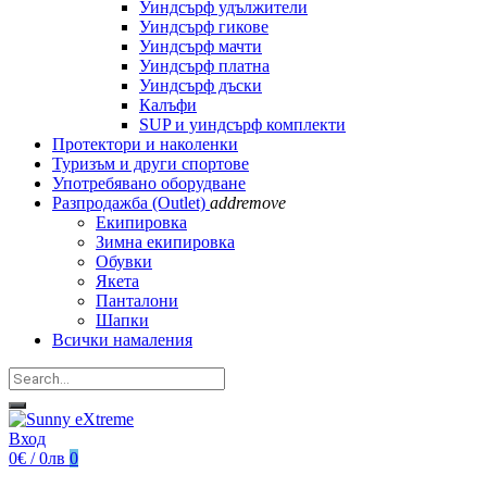
Уиндсърф удължители
Уиндсърф гикове
Уиндсърф мачти
Уиндсърф платна
Уиндсърф дъски
Калъфи
SUP и уиндсърф комплекти
Протектори и наколенки
Туризъм и други спортове
Употребявано оборудване
Разпродажба (Outlet)
add
remove
Екипировка
Зимна екипировка
Обувки
Якета
Панталони
Шапки
Всички намаления
Вход
0€ / 0лв
0