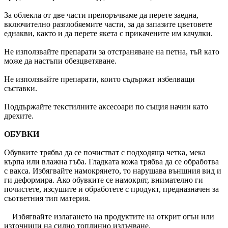
За облекла от две части препоръчваме да перете заедна,
включително разглобяемите части, за да запазите цветовете
еднакви, както и да перете якета с прикачените им качулки.
Не използвайте препарати за отстраняване на петна, тъй като
може да настъпи обезцветяване.
Не използвайте препарати, които съдържат избелващи
съставки.
Поддържайте текстилните аксесоари по същия начин като
дрехите.
ОБУВКИ
Обувките трябва да се почистват с подходяща четка, мека
кърпа или влажна гъба. Гладката кожа трябва да се обработва
с вакса. Избягвайте намокрянето, то нарушава външния вид и
ги деформира. Ако обувките се намокрят, внимателно ги
почистете, изсушите и обработете с продукт, предназначен за
съответния тип материя.
Избягвайте излагането на продуктите на открит огън или
източници на силно топлинно излъчване.