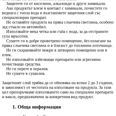
Защитете ги от киселини, алкалоиди и други химикали.
Ако продуктът влезе в контакт с химикали, почистете го
веднага с топла вода и възстановете защитния слой със
специализиран препарат.
Не оставяйте продукта на пряка слънчева светлина, особено
зад стъкло на автомобил.
Използвайте мека четка или гъба с вода, за да отстраните
суха мръсотия.
Сушете ги в добре проветрено помещение, без излагане на
пряка слънчева светлина и в близост до топлинни източници.
Не ги съхранявайте мокри в затворено помещение или в
плик.
Не използвайте избелващи препарати или агресивни
почистващи средства.
Не ги перете в пералня.
Не сушете в сушилня.
Защитният слой трябва да се обновява на всеки 2 до 3 години,
в зависимост от честотата на използване на продукта. За тази
цел препоръчваме използването само на специални препарати
и вакси, предназначени за конкретния вид продукт.
1. Обща информация