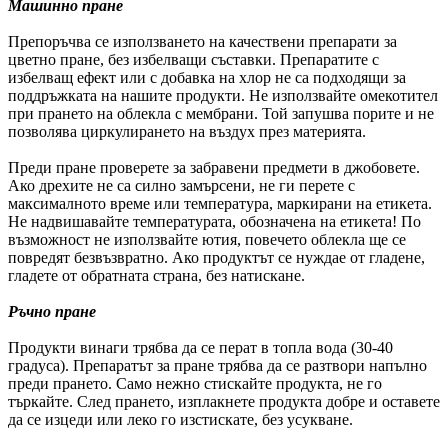
Машинно пране
Препоръчва се използването на качествени препарати за
цветно пране, без избелващи съставки. Препаратите с
избелващ ефект или с добавка на хлор не са подходящи за
поддръжката на нашите продукти. Не използвайте омекотител
при прането на облекла с мембрани. Той запушва порите и не
позволява циркулирането на въздух през материята.
Преди пране проверете за забравени предмети в джобовете.
Ако дрехите не са силно замърсени, не ги перете с
максималното време или температура, маркирани на етикета.
Не надвишавайте температурата, обозначена на етикета! По
възможност не използвайте ютия, повечето облекла ще се
повредят безвъзвратно. Ако продуктът се нуждае от гладене,
гладете от обратната страна, без натискане.
Ръчно пране
Продукти винаги трябва да се перат в топла вода (30-40
градуса). Препаратът за пране трябва да се разтвори напълно
преди прането. Само нежно стискайте продукта, не го
търкайте. След прането, изплакнете продукта добре и оставете
да се изцеди или леко го изстискате, без усукване.