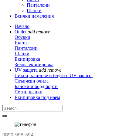
Панталони
Шапки
Всички намаления
Начало
Outlet
add
remove
Обувки
Якета
Панталони
Шапки
Екипировка
Зимна екипировка
UV защита
add
remove
Ликри, клинове и блузи с UV защита
Слънчеви очила
Бански и бордшорти
Летни шапки
Екипировка под наем
0899-998-594