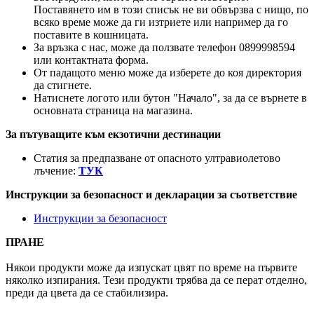
Поставянето им в този списък не ви обвързва с нищо, по
всяко време може да ги изтриете или например да го
поставите в кошницата.
За връзка с нас, може да ползвате телефон 0899998594
или контактната форма.
От падащото меню може да изберете до коя директория
да стигнете.
Натиснете логото или бутон "Начало", за да се върнете в
основната страница на магазина.
За пътуващите към екзотични дестинации
Статия за предпазване от опасното ултравиолетово
лъчение:
ТУК
Инструкции за безопасност и декларации за съответствие
Инструкции за безопасност
ПРАНЕ
Някои продукти може да изпускат цвят по време на първите
няколко изпирания. Тези продукти трябва да се перат отделно,
преди да цвета да се стабилизира.