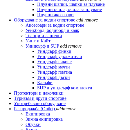
Плувни шапки, шапки за плуване
Плувни очила, очила за плуване
Плувни аксесоари
Оборудване за водни спортове
add
remove
Аксесоари за водни спортове
Уейкборд, бодиборд и каяк
Трапци и лапички
Уинг и Кайт
Уиндсърф и SUP
add
remove
Уиндсърф финки
Уиндсърф удължители
Уиндсърф гикове
Уиндсърф мачти
Уиндсърф платна
Уиндсърф дъски
Калъфи
SUP и уиндсърф комплекти
Протектори и наколенки
Туризъм и други спортове
Употребявано оборудване
Разпродажба (Outlet)
add
remove
Екипировка
Зимна екипировка
Обувки
Якета