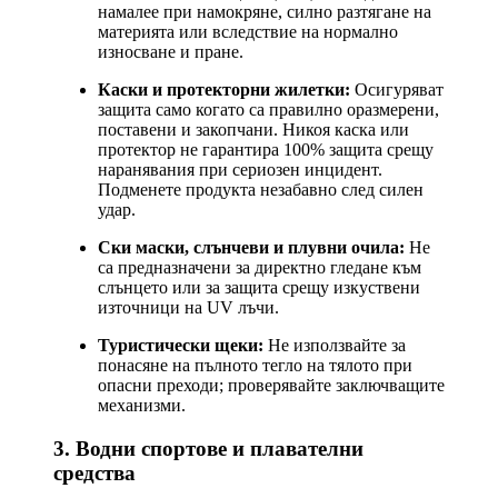
намалее при намокряне, силно разтягане на
материята или вследствие на нормално
износване и пране.
Каски и протекторни жилетки:
Осигуряват
защита само когато са правилно оразмерени,
поставени и закопчани. Никоя каска или
протектор не гарантира 100% защита срещу
наранявания при сериозен инцидент.
Подменете продукта незабавно след силен
удар.
Ски маски, слънчеви и плувни очила:
Не
са предназначени за директно гледане към
слънцето или за защита срещу изкуствени
източници на UV лъчи.
Туристически щеки:
Не използвайте за
понасяне на пълното тегло на тялото при
опасни преходи; проверявайте заключващите
механизми.
3. Водни спортове и плавателни
средства