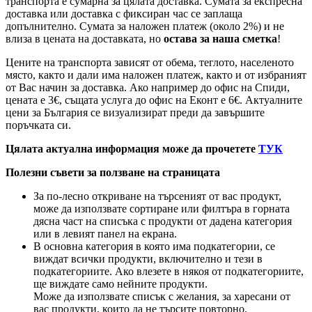
транспорта е сумарна за цялата доставка. Сумата за експресна
доставка или доставка с фиксиран час се заплаща
допълнително. Сумата за наложен платеж (около 2%) и не
влиза в цената на доставката, но
остава за наша сметка
!
Цените на транспорта зависят от обема, теглото, населеното
място, както и дали има наложен платеж, както и от избраният
от Вас начин за доставка. Ако например до офис на Спиди,
цената е 3
€
, същата услуга до офис на Еконт е 6
€
. Актуалните
цени за България се визуализират преди да завършите
поръчката си.
Цялата актуална информация може да прочетете
ТУК
Полезни съвети за ползване на страницата
За по-лесно откриване на търсеният от вас продукт,
може да използвате сортиране или филтъра в горната
дясна част на списъка с продукти от дадена категория
или в левият панел на екрана.
В основна категория в която има подкатегории, се
виждат всички продукти, включително и тези в
подкатегориите. Ако влезете в някоя от подкатегориите,
ще виждате само нейните продукти.
Може да използвате списък с желания, за харесани от
вас продукти, които да не търсите повторно.