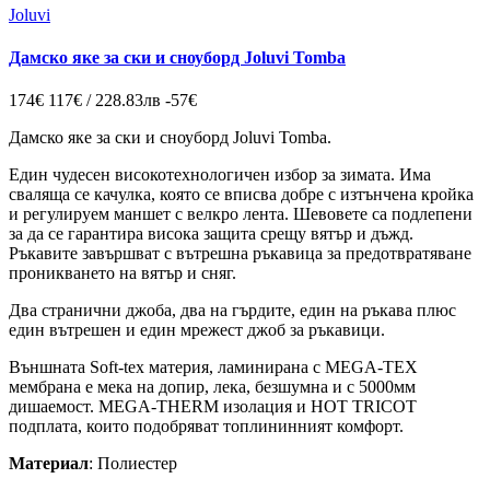
Joluvi
Дамско яке за ски и сноуборд Joluvi Tomba
174€
117€ / 228.83лв
-57€
Дамско яке за ски и сноуборд Joluvi Tomba.
Един чудесен високотехнологичен избор за зимата. Има
сваляща се качулка, която се вписва добре с изтънчена кройка
и регулируем маншет с велкро лента. Шевовете са подлепени
за да се гарантира висока защита срещу вятър и дъжд.
Ръкавите завършват с вътрешна ръкавица за предотвратяване
проникването на вятър и сняг.
Два странични джоба, два на гърдите, един на ръкава плюс
един вътрешен и един мрежест джоб за ръкавици.
Външната Soft-tex материя, ламинирана с MEGA-TEX
мембрана е мека на допир, лека, безшумна и с 5000мм
дишаемост. MEGA-THERM изолация и HOT TRICOT
подплата, които подобряват топлининният комфорт.
Материал
: Полиестер