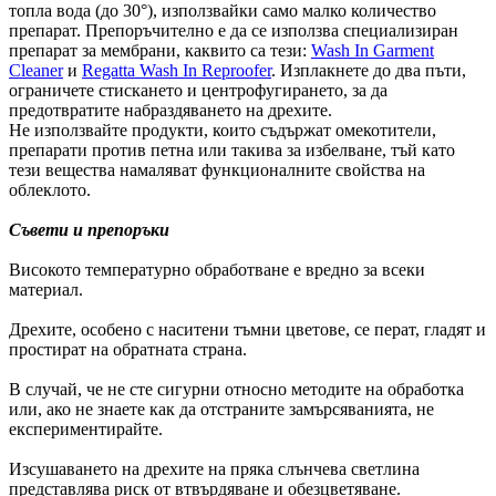
топла вода (до 30°), използвайки само малко количество
препарат. Препоръчително е да се използва специализиран
препарат за мембрани, каквито са тези:
Wash In Garment
Cleaner
и
Regatta Wash In Reproofer
. Изплакнете до два пъти,
ограничете стискането и центрофугирането, за да
предотвратите набраздяването на дрехите.
Не използвайте продукти, които съдържат омекотители,
препарати против петна или такива за избелване, тъй като
тези вещества намаляват функционалните свойства на
облеклото.
Съвети и препоръки
Високото температурно обработване е вредно за всеки
материал.
Дрехите, особено с наситени тъмни цветове, се перат, гладят и
простират на обратната страна.
В случай, че не сте сигурни относно методите на обработка
или, ако не знаете как да отстраните замърсяванията, не
експериментирайте.
Изсушаването на дрехите на пряка слънчева светлина
представлява риск от втвърдяване и обезцветяване.