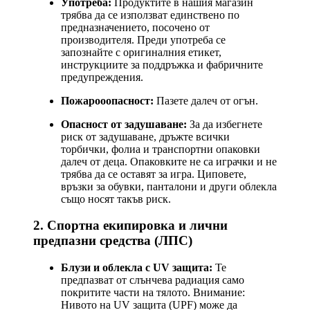
Употреба:
Продуктите в нашия магазин
трябва да се използват единствено по
предназначението, посочено от
производителя. Преди употреба се
запознайте с оригиналния етикет,
инструкциите за поддръжка и фабричните
предупреждения.
Пожарооопасност:
Пазете далеч от огън.
Опасност от задушаване:
За да избегнете
риск от задушаване, дръжте всички
торбички, фолиа и транспортни опаковки
далеч от деца. Опаковките не са играчки и не
трябва да се оставят за игра. Циповете,
връзки за обувки, панталони и други облекла
също носят такъв риск.
2. Спортна екипировка и лични
предпазни средства (ЛПС)
Блузи и облекла с UV защита:
Те
предпазват от слънчева радиация само
покритите части на тялото. Внимание:
Нивото на UV защита (UPF) може да