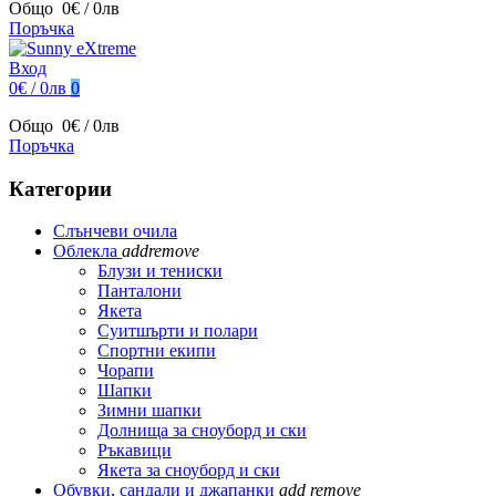
Общо
0€ / 0лв
Поръчка
Вход
0€ / 0лв
0
Общо
0€ / 0лв
Поръчка
Категории
Слънчеви очила
Облекла
add
remove
Блузи и тениски
Панталони
Якета
Суитшърти и полари
Спортни екипи
Чорапи
Шапки
Зимни шапки
Долнища за сноуборд и ски
Ръкавици
Якета за сноуборд и ски
Обувки, сандали и джапанки
add
remove