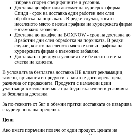
избрана според специфичните и условия.
Доставка до офис или автомат на куриерска фирма
Спиди - срок на доставка един работен ден след
обработка на поръчката. В редки случаи, когато
населеното място е извън графика на куриерската фирма
е възможно забавяне.
Доставка до шкафче на
BOXNOW
- срок на доставка до
3 работни дни след обработка на поръчката. В редки
случаи, когато населеното място е извън графика на
куриерската фирма е възможно забавяне.
Доставката при други условия не е безплатна и е за
сметка на клиента.
В условията за безплатна доставка НЕ влизат рекламации,
замени, връщания и продукти за които е договорена цена,
различна от продажната. Продукти с намалени цени
участващи в кампании могат да бъдат включени в условията
за безплатна доставка.
За по-тежките от 5кг и обемни пратки доставката се извършва
с куриер по наша преценка.
Цени
Ако имате поръчани повече от един продукт, цената на