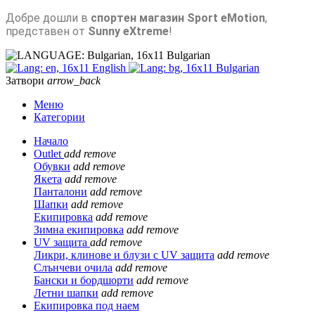
Добре дошли в
спортен магазин Sport eMotion
,
представен от
Sunny eXtreme
!
Bulgarian
English
Bulgarian
Затвори
arrow_back
Меню
Категории
Начало
Outlet
add
remove
Обувки
add
remove
Якета
add
remove
Панталони
add
remove
Шапки
add
remove
Екипировка
add
remove
Зимна екипировка
add
remove
UV защита
add
remove
Ликри, клинове и блузи с UV защита
add
remove
Слънчеви очила
add
remove
Бански и бордшорти
add
remove
Летни шапки
add
remove
Екипировка под наем