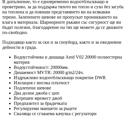
В допълнение, то е едновременно водоотблъскващо и
проветриво, за да поддържа тялото ви топло и сухо без загуба
на топлина и да повиши представянето ви на всякакви
терени. Залепените шевове не пропускат проникването на
влага в материала. Шарнирните ръкави със сигурност ще ви
бъдат полезни, благодарение на тях ще можете да се движите
по-свободно.
Подходящо както за ски и за сноуборд, както и за ежедневни
дейности в града.
Водоустойчива и дишаща Ared
V02 2
0000 полиестерна
материя
Водоустойчивост: 20000мм.
Дишаемост MVTR: 20000 g/m2/24ч.
Издръжливо водоотблъскващо покритие DWR
Изолация с висока плътност
Подлепени шевове
Два долни джоба с цип
Вътрешен мрежест джоб
Предпазител за брадичката
Регулируеми маншети за ръцете
Сваляща се сгъваема качулка с регулатори