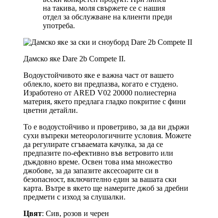
на такива, моля свържете се с нашия
отдел за обслужване на клиенти преди
употреба.
Дамско яке Dare 2b Compete II.
Водоустойчивото яке е важна част от вашето
облекло, което ви предпазва, когато е студено.
Изработено от ARED
V02 2
0000 полиестерна
материя, якето предлага гладко покритие с фини
цветни детайли.
То е водоустойчиво и проветриво, за да ви държи
сухи въпреки метеорологичните условия. Можете
да регулирате сгъваемата качулка, за да се
предпазите по-ефективно във ветровито или
дъждовно време. Освен това има множество
джобове, за да запазите аксесоарите си в
безопасност, включително един за вашата ски
карта.
Вътре в якето ще намерите джоб за дребни
предмети с изход за слушалки.
Цвят
: Сив, розов и черен