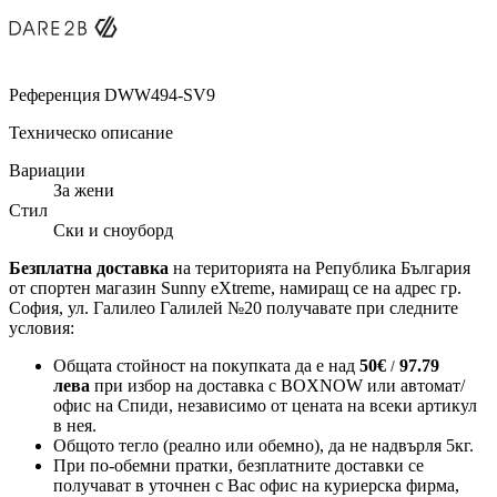
Референция
DWW494-SV9
Техническо описание
Вариации
За жени
Стил
Ски и сноуборд
Безплатна доставка
на територията на Република България
от спортен магазин Sunny eXtreme, намиращ се на адрес гр.
София, ул. Галилео Галилей №20 получавате при следните
условия:
Общата стойност на покупката да е над
50
€
97.79
/
лева
при избор на доставка с BOXNOW или автомат/
офис на Спиди
, независимо от цената на всеки артикул
в нея.
Общото тегло (реално или обемно), да не надвърля 5кг.
При по-обемни пратки, безплатните доставки се
получават в уточнен с Вас офис на куриерска фирма,