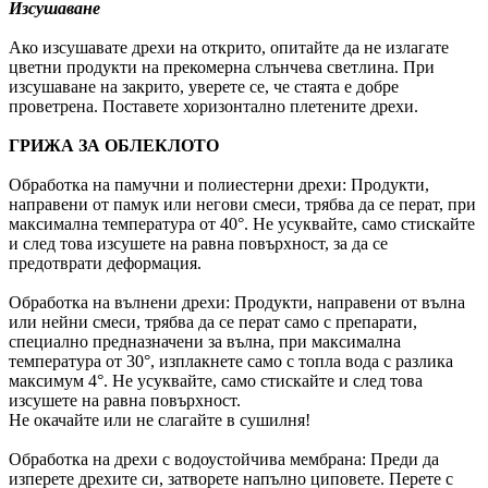
Изсушаване
Ако изсушавате дрехи на открито, опитайте да не излагате
цветни продукти на прекомерна слънчева светлина. При
изсушаване на закрито, уверете се, че стаята е добре
проветрена. Поставете хоризонтално плетените дрехи.
ГРИЖА ЗА ОБЛЕКЛОТО
Обработка на памучни и полиестерни дрехи: Продукти,
направени от памук или негови смеси, трябва да се перат, при
максимална температура от 40°. Не усуквайте, само стискайте
и след това изсушете на равна повърхност, за да се
предотврати деформация.
Обработка на вълнени дрехи: Продукти, направени от вълна
или нейни смеси, трябва да се перат само с препарати,
специално предназначени за вълна, при максимална
температура от 30°, изплакнете само с топла вода с разлика
максимум 4°. Не усуквайте, само стискайте и след това
изсушете на равна повърхност.
Не окачайте или не слагайте в сушилня!
Обработка на дрехи с водоустойчива мембрана: Преди да
изперете дрехите си, затворете напълно циповете. Перете с