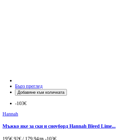
Бърз преглед
Добавяне към количката
-103€
Hannah
Мъжко яке за ски и сноуборд Hannah Bleed Lime...
195€
92€ / 179.94лв
-103€