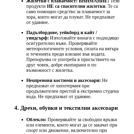
Жилетки с плаваемост:
ВНИМАНИЕ!
Тези
продукти
НЕ са спасителни жилетки
. Те са
само помощно средство за плаваемост за
хора, които могат да плуват. Не предпазват
от удавяне.
Падълбордове, уейкборд и кайт /
уиндсърф:
Използвайте винаги с подходящо
осигурително въже. Проверявайте
метеорологичните условия, силата на вятъра
и теченията преди влизане във водата.
Препоръчва се употреба в присъствието на
друг човек, добре екипирани и по
възможност с жилетка.
Неопренови костюми и аксесоари:
Не
предпазват от хипотермия при
продължителен престой в екстремно студена
вода. Не предпазват от удавяне.
4. Дрехи, обувки и текстилни аксесоари
Облекло:
Проверявайте за свободни връзки
или елементи, които могат да се закачат при
спорт или движение, включително при