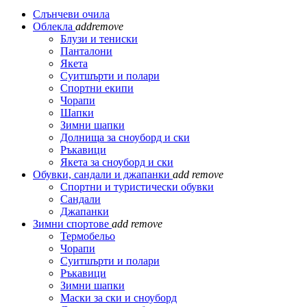
Слънчеви очила
Облекла
add
remove
Блузи и тениски
Панталони
Якета
Суитшърти и полари
Спортни екипи
Чорапи
Шапки
Зимни шапки
Долнища за сноуборд и ски
Ръкавици
Якета за сноуборд и ски
Обувки, сандали и джапанки
add
remove
Спортни и туристически обувки
Сандали
Джапанки
Зимни спортове
add
remove
Термобельо
Чорапи
Суитшърти и полари
Ръкавици
Зимни шапки
Маски за ски и сноуборд