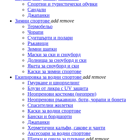
Спортни и туристически обувки
Сандали
Джапанки
Зимни спортове
add
remove
Термобельо
Чорапи
Суитшърти и полари
Ръкавици
Зимни шапки
Маски за ски и сноуборд
Долнища за сноуборд и ски
Якета за сноуборд и ски
Каски за зимни спортове
Екипировка за водни спортове
add
remove
Гмуркане и шнорхелинг
Блузи от ликра с UV защита
Неопренови костюми (неопрен)
Неопренови ръкавици, боти, чорапи и бонета
Спасителни жилетки
Каски за водни спортове
Бански и бордшорти
Джапанки
Херметични калъфи, сакове и чанти
Аксесоари за водни спортове
Шапки и очила за плуване
add
remove