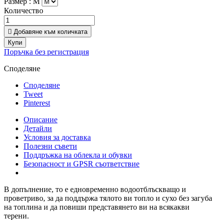
Размер :
М
Количество

Добавяне към количката
Купи
Поръчка без регистрация
Споделяне
Споделяне
Tweet
Pinterest
Описание
Детайли
Условия за доставка
Полезни съвети
Поддръжка на облекла и обувки
Безопасност и GPSR съответствие
В допълнение, то е едновременно водоотблъскващо и
проветриво, за да поддържа тялото ви топло и сухо без загуба
на топлина и да повиши представянето ви на всякакви
терени.