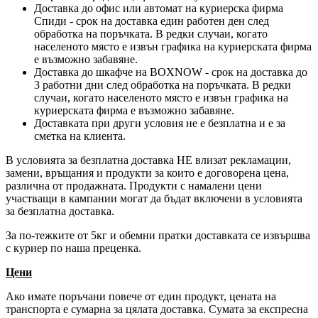
Доставка до офис или автомат на куриерска фирма
Спиди - срок на доставка един работен ден след
обработка на поръчката. В редки случаи, когато
населеното място е извън графика на куриерската фирма
е възможно забавяне.
Доставка до шкафче на
BOXNOW
- срок на доставка до
3 работни дни след обработка на поръчката. В редки
случаи, когато населеното място е извън графика на
куриерската фирма е възможно забавяне.
Доставката при други условия не е безплатна и е за
сметка на клиента.
В условията за безплатна доставка НЕ влизат рекламации,
замени, връщания и продукти за които е договорена цена,
различна от продажната. Продукти с намалени цени
участващи в кампании могат да бъдат включени в условията
за безплатна доставка.
За по-тежките от 5кг и обемни пратки доставката се извършва
с куриер по наша преценка.
Цени
Ако имате поръчани повече от един продукт, цената на
транспорта е сумарна за цялата доставка. Сумата за експресна