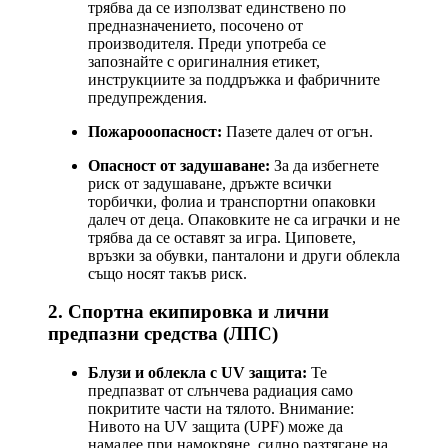
трябва да се използват единствено по
предназначението, посочено от
производителя. Преди употреба се
запознайте с оригиналния етикет,
инструкциите за поддръжка и фабричните
предупреждения.
Пожарооопасност:
Пазете далеч от огън.
Опасност от задушаване:
За да избегнете
риск от задушаване, дръжте всички
торбички, фолиа и транспортни опаковки
далеч от деца. Опаковките не са играчки и не
трябва да се оставят за игра. Циповете,
връзки за обувки, панталони и други облекла
също носят такъв риск.
2. Спортна екипировка и лични
предпазни средства (ЛПС)
Блузи и облекла с UV защита:
Те
предпазват от слънчева радиация само
покритите части на тялото. Внимание:
Нивото на UV защита (UPF) може да
намалее при намокряне, силно разтягане на