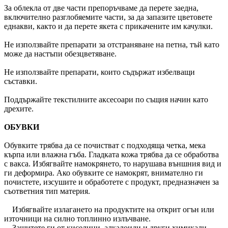
За облекла от две части препоръчваме да перете заедна,
включително разглобяемите части, за да запазите цветовете
еднакви, както и да перете якета с прикачените им качулки.
Не използвайте препарати за отстраняване на петна, тъй като
може да настъпи обезцветяване.
Не използвайте препарати, които съдържат избелващи
съставки.
Поддържайте текстилните аксесоари по същия начин като
дрехите.
ОБУВКИ
Обувките трябва да се почистват с подходяща четка, мека
кърпа или влажна гъба. Гладката кожа трябва да се обработва
с вакса. Избягвайте намокрянето, то нарушава външния вид и
ги деформира. Ако обувките се намокрят, внимателно ги
почистете, изсушите и обработете с продукт, предназначен за
съответния тип материя.
Избягвайте излагането на продуктите на открит огън или
източници на силно топлинно излъчване.
Защитете ги от киселини, алкалоиди и други химикали.