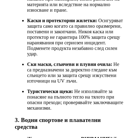
материята или вследствие на нормално
износване и пране.
Каски и протекторни жилетки:
Осигуряват
защита само когато са правилно оразмерени,
поставени и закопчани. Никоя каска или
протектор не гарантира 100% защита срещу
наранявания при сериозен инцидент.
Подменете продукта незабавно след силен
удар.
Ски маски, слънчеви и плувни очила:
Не
са предназначени за директно гледане към
слънцето или за защита срещу изкуствени
източници на UV лъчи.
Туристически щеки:
Не използвайте за
понасяне на пълното тегло на тялото при
опасни преходи; проверявайте заключващите
механизми.
3. Водни спортове и плавателни
средства