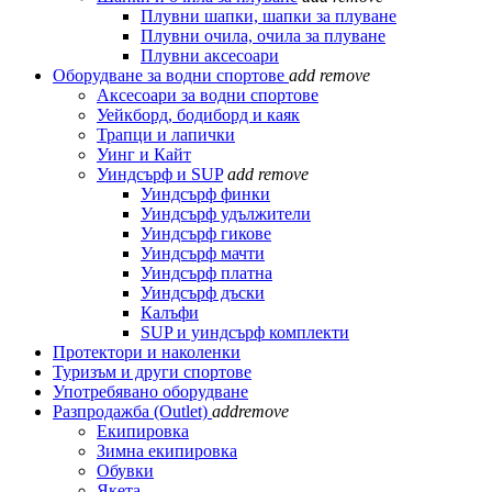
Плувни шапки, шапки за плуване
Плувни очила, очила за плуване
Плувни аксесоари
Оборудване за водни спортове
add
remove
Аксесоари за водни спортове
Уейкборд, бодиборд и каяк
Трапци и лапички
Уинг и Кайт
Уиндсърф и SUP
add
remove
Уиндсърф финки
Уиндсърф удължители
Уиндсърф гикове
Уиндсърф мачти
Уиндсърф платна
Уиндсърф дъски
Калъфи
SUP и уиндсърф комплекти
Протектори и наколенки
Туризъм и други спортове
Употребявано оборудване
Разпродажба (Outlet)
add
remove
Екипировка
Зимна екипировка
Обувки
Якета