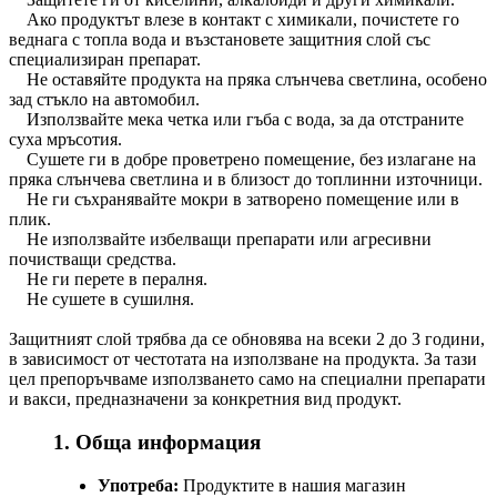
Ако продуктът влезе в контакт с химикали, почистете го
веднага с топла вода и възстановете защитния слой със
специализиран препарат.
Не оставяйте продукта на пряка слънчева светлина, особено
зад стъкло на автомобил.
Използвайте мека четка или гъба с вода, за да отстраните
суха мръсотия.
Сушете ги в добре проветрено помещение, без излагане на
пряка слънчева светлина и в близост до топлинни източници.
Не ги съхранявайте мокри в затворено помещение или в
плик.
Не използвайте избелващи препарати или агресивни
почистващи средства.
Не ги перете в пералня.
Не сушете в сушилня.
Защитният слой трябва да се обновява на всеки 2 до 3 години,
в зависимост от честотата на използване на продукта. За тази
цел препоръчваме използването само на специални препарати
и вакси, предназначени за конкретния вид продукт.
1. Обща информация
Употреба:
Продуктите в нашия магазин