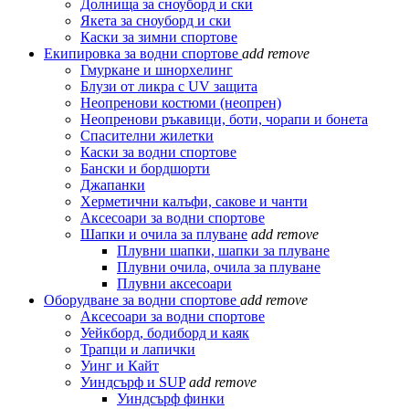
Долнища за сноуборд и ски
Якета за сноуборд и ски
Каски за зимни спортове
Екипировка за водни спортове
add
remove
Гмуркане и шнорхелинг
Блузи от ликра с UV защита
Неопренови костюми (неопрен)
Неопренови ръкавици, боти, чорапи и бонета
Спасителни жилетки
Каски за водни спортове
Бански и бордшорти
Джапанки
Херметични калъфи, сакове и чанти
Аксесоари за водни спортове
Шапки и очила за плуване
add
remove
Плувни шапки, шапки за плуване
Плувни очила, очила за плуване
Плувни аксесоари
Оборудване за водни спортове
add
remove
Аксесоари за водни спортове
Уейкборд, бодиборд и каяк
Трапци и лапички
Уинг и Кайт
Уиндсърф и SUP
add
remove
Уиндсърф финки