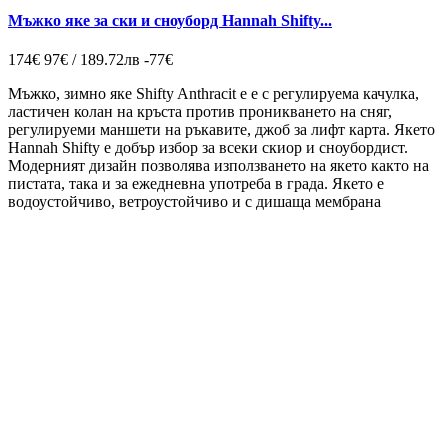
Мъжко яке за ски и сноуборд Hannah Shifty...
174€
97€ / 189.72лв
-77€
Мъжко, зимно яке Shifty Anthracit e е с регулируема качулка,
ластичен колан на кръста против проникването на сняг,
регулируеми маншети на ръкавите, джоб за лифт карта. Якето
Hannah Shifty e добър избор за всеки скиор и сноубордист.
Модерният дизайн позволява използването на якето както на
пистата, така и за ежедневна употреба в града. Якето e
водоустойчиво, ветроустойчиво и с дишаща мембрана