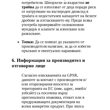
потребителя. Шнорхели за възрастни
не
трябва
да се използват от деца поради риск
от натрупване на въглероден диоксид в
тръбата и недостатъчен капацитет на белите
дробове за изтласкването му. Преди всяка
употреба проверявайте силиконовия
мундщук и клапите за износване или
разкъсване.
Топки:
Да се помпат до указаното от
производителя налягане, за да се избегне
пръсване и евентуално нараняване.
6. Информация за производител и
отговорно лице
Съгласно изискванията на GPSR,
данните за контакт с производителя и/
или оторизирания вносител за
територията на ЕС (име, адрес, имейл/
уебсайт) са посочени върху
оригиналната опаковка, етикет или в
придружаващата документация на
всеки конкретен продукт. При липса