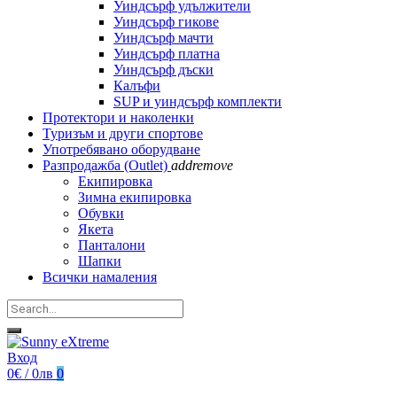
Уиндсърф удължители
Уиндсърф гикове
Уиндсърф мачти
Уиндсърф платна
Уиндсърф дъски
Калъфи
SUP и уиндсърф комплекти
Протектори и наколенки
Туризъм и други спортове
Употребявано оборудване
Разпродажба (Outlet)
add
remove
Екипировка
Зимна екипировка
Обувки
Якета
Панталони
Шапки
Всички намаления
Вход
0€ / 0лв
0