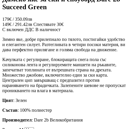
Succeed Green
179€ / 350.09лв
149€ / 291.42лв
Спестявате 30€
С включен ДДС
В наличност
Зимно яке, добре прилепнало по тялото, постигайки удобство
и елегантен силует. Разтегливата в четири посоки материя, ви
дава перфектно прилягане и голяма свобода на движение.
Качулката с регулиране, блокиращата снега пола със
силиконова лента и регулируемите маншети на ръкавите,
запечатват топлината от вътрешната страна на дрехата.
Множество джобове, включително един за ски карта.
Централен цип завършващ с предпазител против
нараняването на брадичката. Залепените шевове не пропускат
проникването на влага в материала.
Цвят
: Зелен
Състав
: 100% полиестер
Производител
: Dare 2b Великобритания