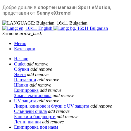
Добре дошли в
спортен магазин Sport eMotion
,
представен от
Sunny eXtreme
!
Bulgarian
English
Bulgarian
Затвори
arrow_back
Меню
Категории
Начало
Outlet
add
remove
Обувки
add
remove
Якета
add
remove
Панталони
add
remove
Шапки
add
remove
Екипировка
add
remove
Зимна екипировка
add
remove
UV защита
add
remove
Ликри, клинове и блузи с UV защита
add
remove
Слънчеви очила
add
remove
Бански и бордшорти
add
remove
Летни шапки
add
remove
Екипировка под наем