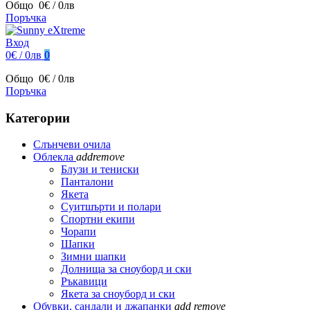
Общо
0€ / 0лв
Поръчка
Вход
0€ / 0лв
0
Общо
0€ / 0лв
Поръчка
Категории
Слънчеви очила
Облекла
add
remove
Блузи и тениски
Панталони
Якета
Суитшърти и полари
Спортни екипи
Чорапи
Шапки
Зимни шапки
Долнища за сноуборд и ски
Ръкавици
Якета за сноуборд и ски
Обувки, сандали и джапанки
add
remove