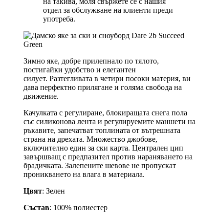
на такива, моля свържете се с нашия
отдел за обслужване на клиенти преди
употреба.
Зимно яке, добре прилепнало по тялото,
постигайки удобство и елегантен
силует. Разтегливата в четири посоки материя, ви
дава перфектно прилягане и голяма свобода на
движение.
Качулката с регулиране, блокиращата снега пола
със силиконова лента и регулируемите маншети на
ръкавите, запечатват топлината от вътрешната
страна на дрехата. Множество джобове,
включително един за ски карта. Централен цип
завършващ с предпазител против нараняването на
брадичката. Залепените шевове не пропускат
проникването на влага в материала.
Цвят
: Зелен
Състав
: 100% полиестер