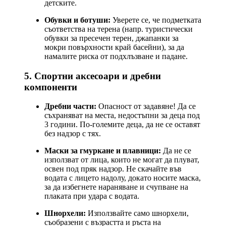
детските.
Обувки и ботуши:
Уверете се, че подметката
съответства на терена (напр. туристически
обувки за пресечен терен, джапанки за
мокри повърхности край басейни), за да
намалите риска от подхлъзване и падане.
5. Спортни аксесоари и дребни
компоненти
Дребни части:
Опасност от задавяне! Да се
съхраняват на места, недостъпни за деца под
3 години. По-големите деца, да не се оставят
без надзор с тях.
Маски за гмуркане и плавници:
Да не се
използват от лица, които не могат да плуват,
освен под пряк надзор. Не скачайте във
водата с лицето надолу, докато носите маска,
за да избегнете нараняване и счупване на
плаката при удара с водата.
Шнорхели:
Използвайте само шнорхели,
съобразени с възрастта и ръста на