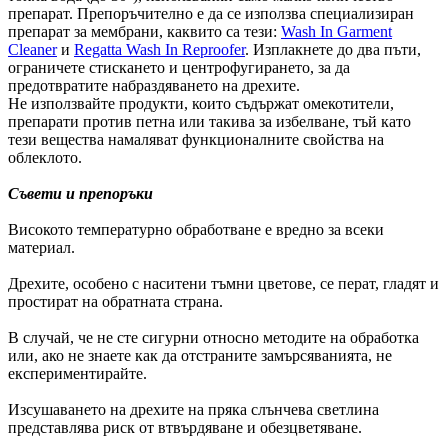
препарат. Препоръчително е да се използва специализиран
препарат за мембрани, каквито са тези:
Wash In Garment
Cleaner
и
Regatta Wash In Reproofer
. Изплакнете до два пъти,
ограничете стискането и центрофугирането, за да
предотвратите набраздяването на дрехите.
Не използвайте продукти, които съдържат омекотители,
препарати против петна или такива за избелване, тъй като
тези вещества намаляват функционалните свойства на
облеклото.
Съвети и препоръки
Високото температурно обработване е вредно за всеки
материал.
Дрехите, особено с наситени тъмни цветове, се перат, гладят и
простират на обратната страна.
В случай, че не сте сигурни относно методите на обработка
или, ако не знаете как да отстраните замърсяванията, не
експериментирайте.
Изсушаването на дрехите на пряка слънчева светлина
представлява риск от втвърдяване и обезцветяване.