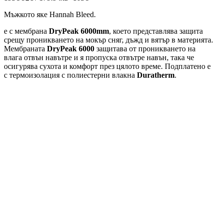
Мъжкото яке Hannah Bleed.
е с мембрана
DryPeak 6000mm
, което представлява защита
срещу проникването на мокър сняг, дъжд и вятър в материята.
Мембраната
DryPeak 6000
защитава от проникването на
влага отвън навътре и я пропуска отвътре навън, така че
осигурява сухота и комфорт през цялото време. Подплатено е
с термоизолация с полиестерни влакна
Duratherm
.