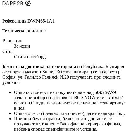
Референция
DWP465-1A1
Техническо описание
Вариации
За жени
Стил
Ски и сноуборд
Безплатна доставка
на територията на Република България
от спортен магазин Sunny eXtreme, намиращ се на адрес гр.
София, ул. Галилео Галилей №20 получавате при следните
условия:
Общата стойност на покупката да е над
50
€
97.79
/
лева
при избор на доставка с BOXNOW или автомат/
офис на Спиди
, независимо от цената на всеки артикул
в нея.
Общото тегло (реално или обемно), да не надвърля 5кг.
При по-обемни пратки, безплатните доставки се
получават в уточнен с Вас офис на куриерска фирма,
избрана според специфичните и условия.