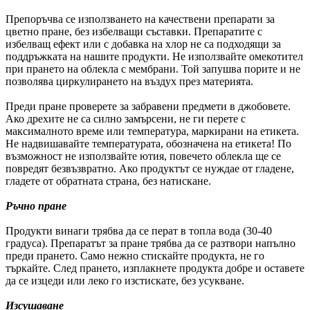
Препоръчва се използването на качествени препарати за
цветно пране, без избелващи съставки. Препаратите с
избелващ ефект или с добавка на хлор не са подходящи за
поддръжката на нашите продукти. Не използвайте омекотител
при прането на облекла с мембрани. Той запушва порите и не
позволява циркулирането на въздух през материята.
Преди пране проверете за забравени предмети в джобовете.
Ако дрехите не са силно замърсени, не ги перете с
максималното време или температура, маркирани на етикета.
Не надвишавайте температурата, обозначена на етикета! По
възможност не използвайте ютия, повечето облекла ще се
повредят безвъзвратно. Ако продуктът се нуждае от гладене,
гладете от обратната страна, без натискане.
Ръчно пране
Продукти винаги трябва да се перат в топла вода (30-40
градуса). Препаратът за пране трябва да се разтвори напълно
преди прането. Само нежно стискайте продукта, не го
търкайте. След прането, изплакнете продукта добре и оставете
да се изцеди или леко го изстискате, без усукване.
Изсушаване