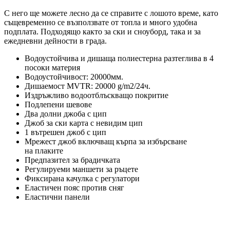
С него ще можете лесно да се справите с лошото време, като
същевременно се възползвате от топла и много удобна
подплата. Подходящо както за ски и сноуборд, така и за
ежедневни дейности в града.
Водоустойчива и дишаща полиестерна разтеглива в 4
посоки материя
Водоустойчивост: 20000мм.
Дишаемост MVTR: 20000 g/m2/24ч.
Издръжливо водоотблъскващо покритие
Подлепени шевове
Два долни джоба с цип
Джоб за ски карта с невидим цип
1 вътрешен джоб с цип
Мрежест джоб включващ кърпа за избърсване
на плаките
Предпазител за брадичката
Регулируеми маншети за ръцете
Фиксирана качулка с регулатори
Еластичен пояс против сняг
Еластични панели