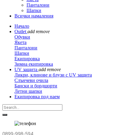
Панталони
Шапки
Всички намаления
Начало
Outlet
add
remove
Обувки
Якета
Панталони
Шапки
Екипировка
Зимна екипировка
UV защита
add
remove
Ликри, клинове и блузи с UV защита
Слънчеви очила
Бански и бордшорти
Летни шапки
Екипировка под наем
0899-998-594