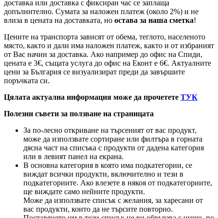
доставка или доставка с фиксиран час се заплаща
допълнително. Сумата за наложен платеж (около 2%) и не
влиза в цената на доставката, но
остава за наша сметка
!
Цените на транспорта зависят от обема, теглото, населеното
място, както и дали има наложен платеж, както и от избраният
от Вас начин за доставка. Ако например до офис на Спиди,
цената е 3
€
, същата услуга до офис на Еконт е 6
€
. Актуалните
цени за България се визуализират преди да завършите
поръчката си.
Цялата актуална информация може да прочетете
ТУК
Полезни съвети за ползване на страницата
За по-лесно откриване на търсеният от вас продукт,
може да използвате сортиране или филтъра в горната
дясна част на списъка с продукти от дадена категория
или в левият панел на екрана.
В основна категория в която има подкатегории, се
виждат всички продукти, включително и тези в
подкатегориите. Ако влезете в някоя от подкатегориите,
ще виждате само нейните продукти.
Може да използвате списък с желания, за харесани от
вас продукти, които да не търсите повторно.
Поставянето им в този списък не ви обвързва с нищо, по