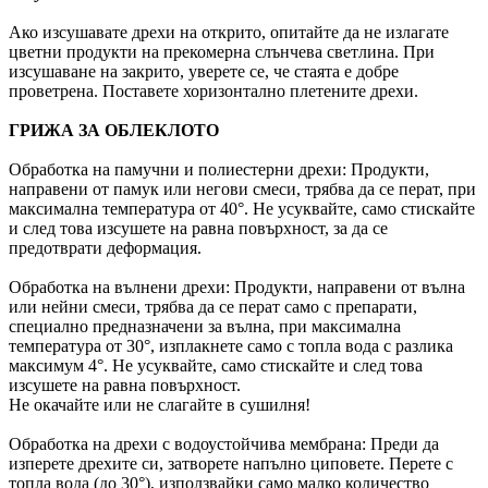
Ако изсушавате дрехи на открито, опитайте да не излагате
цветни продукти на прекомерна слънчева светлина. При
изсушаване на закрито, уверете се, че стаята е добре
проветрена. Поставете хоризонтално плетените дрехи.
ГРИЖА ЗА ОБЛЕКЛОТО
Обработка на памучни и полиестерни дрехи: Продукти,
направени от памук или негови смеси, трябва да се перат, при
максимална температура от 40°. Не усуквайте, само стискайте
и след това изсушете на равна повърхност, за да се
предотврати деформация.
Обработка на вълнени дрехи: Продукти, направени от вълна
или нейни смеси, трябва да се перат само с препарати,
специално предназначени за вълна, при максимална
температура от 30°, изплакнете само с топла вода с разлика
максимум 4°. Не усуквайте, само стискайте и след това
изсушете на равна повърхност.
Не окачайте или не слагайте в сушилня!
Обработка на дрехи с водоустойчива мембрана: Преди да
изперете дрехите си, затворете напълно циповете. Перете с
топла вода (до 30°), използвайки само малко количество