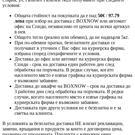
условия:
Общата стойност на покупката да е над
50
€
97.79
/
лева
при избор на доставка с BOXNOW или автомат/
офис на Спиди
, независимо от цената на всеки артикул
в нея.
Общото тегло (реално или обемно), да не надвърля 5кг.
При по-обемни пратки, безплатните доставки се
получават в уточнен с Вас офис на куриерска фирма,
избрана според специфичните и условия.
Доставка до офис или автомат на куриерска фирма
Спиди - срок на доставка един работен ден след
обработка на поръчката. В редки случаи, когато
населеното място е извън графика на куриерската фирма
е възможно забавяне.
Доставка до шкафче на
BOXNOW
- срок на доставка до
3 работни дни след обработка на поръчката. В редки
случаи, когато населеното място е извън графика на
куриерската фирма е възможно забавяне.
Доставката при други условия не е безплатна и е за
сметка на клиента.
В условията за безплатна доставка НЕ влизат рекламации,
замени, връщания и продукти за които е договорена цена,
различна от продажната. Продукти с намалени цени