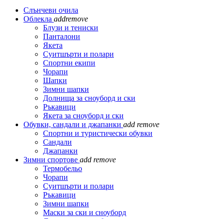
Слънчеви очила
Облекла
add
remove
Блузи и тениски
Панталони
Якета
Суитшърти и полари
Спортни екипи
Чорапи
Шапки
Зимни шапки
Долнища за сноуборд и ски
Ръкавици
Якета за сноуборд и ски
Обувки, сандали и джапанки
add
remove
Спортни и туристически обувки
Сандали
Джапанки
Зимни спортове
add
remove
Термобельо
Чорапи
Суитшърти и полари
Ръкавици
Зимни шапки
Маски за ски и сноуборд