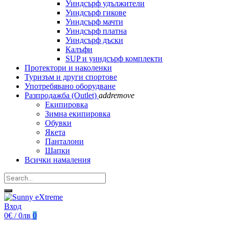
Уиндсърф удължители
Уиндсърф гикове
Уиндсърф мачти
Уиндсърф платна
Уиндсърф дъски
Калъфи
SUP и уиндсърф комплекти
Протектори и наколенки
Туризъм и други спортове
Употребявано оборудване
Разпродажба (Outlet)
add
remove
Екипировка
Зимна екипировка
Обувки
Якета
Панталони
Шапки
Всички намаления
Вход
0€ / 0лв
0