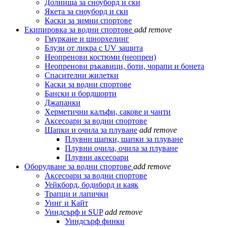
Долнища за сноуборд и ски
Якета за сноуборд и ски
Каски за зимни спортове
Екипировка за водни спортове
add
remove
Гмуркане и шнорхелинг
Блузи от ликра с UV защита
Неопренови костюми (неопрен)
Неопренови ръкавици, боти, чорапи и бонета
Спасителни жилетки
Каски за водни спортове
Бански и бордшорти
Джапанки
Херметични калъфи, сакове и чанти
Аксесоари за водни спортове
Шапки и очила за плуване
add
remove
Плувни шапки, шапки за плуване
Плувни очила, очила за плуване
Плувни аксесоари
Оборудване за водни спортове
add
remove
Аксесоари за водни спортове
Уейкборд, бодиборд и каяк
Трапци и лапички
Уинг и Кайт
Уиндсърф и SUP
add
remove
Уиндсърф финки