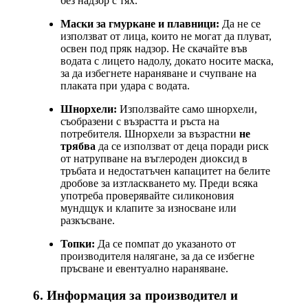
без надзор с тях.
Маски за гмуркане и плавници:
Да не се
използват от лица, които не могат да плуват,
освен под пряк надзор. Не скачайте във
водата с лицето надолу, докато носите маска,
за да избегнете нараняване и счупване на
плаката при удара с водата.
Шнорхели:
Използвайте само шнорхели,
съобразени с възрастта и ръста на
потребителя. Шнорхели за възрастни
не
трябва
да се използват от деца поради риск
от натрупване на въглероден диоксид в
тръбата и недостатъчен капацитет на белите
дробове за изтласкването му. Преди всяка
употреба проверявайте силиконовия
мундщук и клапите за износване или
разкъсване.
Топки:
Да се помпат до указаното от
производителя налягане, за да се избегне
пръсване и евентуално нараняване.
6. Информация за производител и