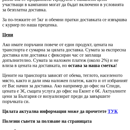
участващи в кампании могат да бъдат включени в условията
за безплатна доставка.
За по-тежките от 5кг и обемни пратки доставката се извършва
с куриер по наша преценка.
Цени
Ако имате поръчани повече от един продукт, цената на
транспорта е сумарна за цялата доставка. Сумата за експресна
доставка или доставка с фиксиран час се заплаща
допълнително. Сумата за наложен платеж (около 2%) и не
влиза в цената на доставката, но
остава за наша сметка
!
Цените на транспорта зависят от обема, теглото, населеното
място, както и дали има наложен платеж, както и от избраният
от Вас начин за доставка. Ако например до офис на Спиди,
цената е 3
€
, същата услуга до офис на Еконт е 6
€
. Актуалните
цени за България се визуализират преди да завършите
поръчката си.
Цялата актуална информация може да прочетете
ТУК
Полезни съвети за ползване на страницата