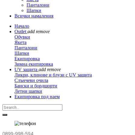
Панталони
Шапки
Всички намаления
Начало
Outlet
add
remove
Обувки
Якета
Панталони
Шапки
Екипировка
Зимна екипировка
UV защита
add
remove
Ликри, клинове и блузи с UV защита
Слънчеви очила
Бански и бордшорти
Летни шапки
Екипировка под наем
0899-998-594