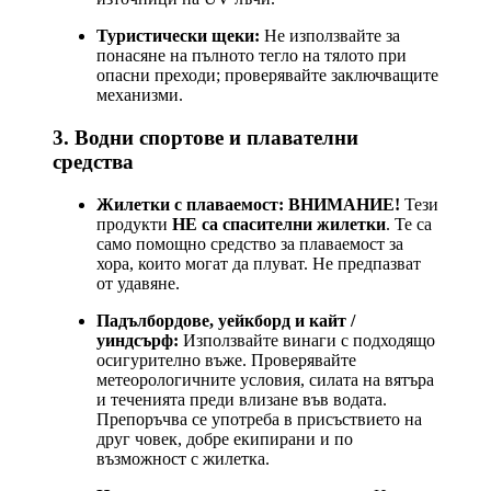
Туристически щеки:
Не използвайте за
понасяне на пълното тегло на тялото при
опасни преходи; проверявайте заключващите
механизми.
3. Водни спортове и плавателни
средства
Жилетки с плаваемост:
ВНИМАНИЕ!
Тези
продукти
НЕ са спасителни жилетки
. Те са
само помощно средство за плаваемост за
хора, които могат да плуват. Не предпазват
от удавяне.
Падълбордове, уейкборд и кайт /
уиндсърф:
Използвайте винаги с подходящо
осигурително въже. Проверявайте
метеорологичните условия, силата на вятъра
и теченията преди влизане във водата.
Препоръчва се употреба в присъствието на
друг човек, добре екипирани и по
възможност с жилетка.