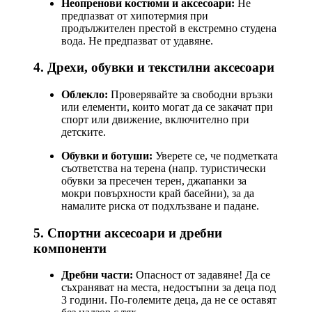
Неопренови костюми и аксесоари:
Не
предпазват от хипотермия при
продължителен престой в екстремно студена
вода. Не предпазват от удавяне.
4. Дрехи, обувки и текстилни аксесоари
Облекло:
Проверявайте за свободни връзки
или елементи, които могат да се закачат при
спорт или движение, включително при
детските.
Обувки и ботуши:
Уверете се, че подметката
съответства на терена (напр. туристически
обувки за пресечен терен, джапанки за
мокри повърхности край басейни), за да
намалите риска от подхлъзване и падане.
5. Спортни аксесоари и дребни
компоненти
Дребни части:
Опасност от задавяне! Да се
съхраняват на места, недостъпни за деца под
3 години. По-големите деца, да не се оставят