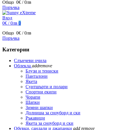
Общо
0€ / 0лв
Поръчка
Вход
0€ / 0лв
0
Общо
0€ / 0лв
Поръчка
Категории
Слънчеви очила
Облекла
add
remove
Блузи и тениски
Панталони
Якета
Суитшърти и полари
Спортни екипи
Чорапи
Шапки
Зимни шапки
Долнища за сноуборд и ски
Ръкавици
Якета за сноуборд и ски
Обувки, сандали и джапанки
add
remove