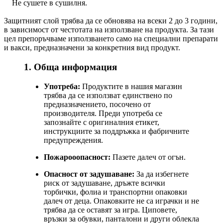
Не сушете в сушилня.
Защитният слой трябва да се обновява на всеки 2 до 3 години,
в зависимост от честотата на използване на продукта. За тази
цел препоръчваме използването само на специални препарати
и вакси, предназначени за конкретния вид продукт.
1. Обща информация
Употреба:
Продуктите в нашия магазин
трябва да се използват единствено по
предназначението, посочено от
производителя. Преди употреба се
запознайте с оригиналния етикет,
инструкциите за поддръжка и фабричните
предупреждения.
Пожарооопасност:
Пазете далеч от огън.
Опасност от задушаване:
За да избегнете
риск от задушаване, дръжте всички
торбички, фолиа и транспортни опаковки
далеч от деца. Опаковките не са играчки и не
трябва да се оставят за игра. Циповете,
връзки за обувки, панталони и други облекла