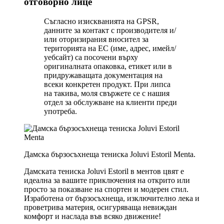
отговорно лице
Съгласно изискванията на GPSR,
данните за контакт с производителя и/
или оторизирания вносител за
територията на ЕС (име, адрес, имейл/
уебсайт) са посочени върху
оригиналната опаковка, етикет или в
придружаващата документация на
всеки конкретен продукт. При липса
на такива, моля свържете се с нашия
отдел за обслужване на клиенти преди
употреба.
Дамска бързосъхнеща тениска Joluvi Estoril Menta.
Дамската тениска Joluvi Estoril в ментов цвят е
идеална за вашите приключения на открито или
просто за показване на спортен и модерен стил.
Изработена от бързосъхнеща, изключително лека и
проветрива материя, осигуряваща невиждан
комфорт и наслада във всяко движение!