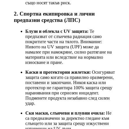
също носят такъв риск.
2. Спортна екипировка и лични
предпазни средства (ЛПС)
Блузи и облекла с UV защита:
Те
предпазват от слънчева радиация само
покритите части на тялото. Внимание:
Нивото на UV защита (UPF) може да
намалее при намокряне, силно разтягане на
материята или вследствие на нормално
износване и пране.
Каски и протекторни жилетки:
Осигуряват
защита само когато са правилно оразмерени,
поставени и закопчани. Никоя каска или
протектор не гарантира 100% защита срещу
наранявания при сериозен инцидент.
Подменете продукта незабавно след силен
удар.
Ски маски, слънчеви и плувни очила:
Не
са предназначени за директно гледане към
слънцето или за защита срещу изкуствени
източници на UV лъчи.