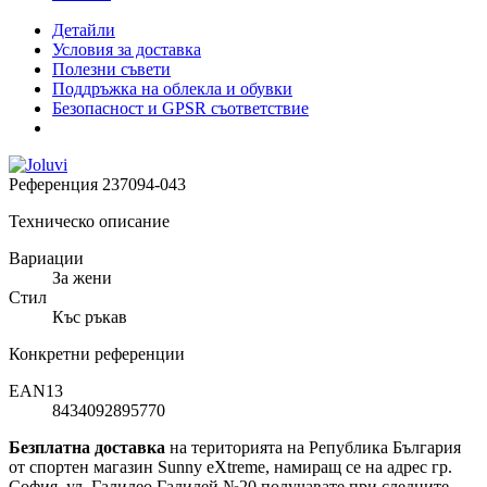
Детайли
Условия за доставка
Полезни съвети
Поддръжка на облекла и обувки
Безопасност и GPSR съответствие
Референция
237094-043
Техническо описание
Вариации
За жени
Стил
Къс ръкав
Конкретни референции
EAN13
8434092895770
Безплатна доставка
на територията на Република България
от спортен магазин Sunny eXtreme, намиращ се на адрес гр.
София, ул. Галилео Галилей №20 получавате при следните