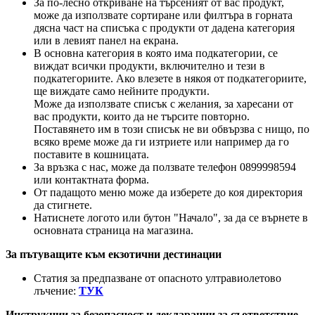
За по-лесно откриване на търсеният от вас продукт,
може да използвате сортиране или филтъра в горната
дясна част на списъка с продукти от дадена категория
или в левият панел на екрана.
В основна категория в която има подкатегории, се
виждат всички продукти, включително и тези в
подкатегориите. Ако влезете в някоя от подкатегориите,
ще виждате само нейните продукти.
Може да използвате списък с желания, за харесани от
вас продукти, които да не търсите повторно.
Поставянето им в този списък не ви обвързва с нищо, по
всяко време може да ги изтриете или например да го
поставите в кошницата.
За връзка с нас, може да ползвате телефон 0899998594
или контактната форма.
От падащото меню може да изберете до коя директория
да стигнете.
Натиснете логото или бутон "Начало", за да се върнете в
основната страница на магазина.
За пътуващите към екзотични дестинации
Статия за предпазване от опасното ултравиолетово
лъчение:
ТУК
Инструкции за безопасност и декларации за съответствие