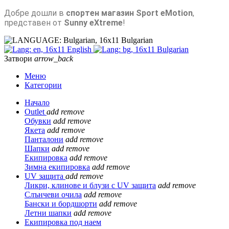
Добре дошли в
спортен магазин Sport eMotion
,
представен от
Sunny eXtreme
!
Bulgarian
English
Bulgarian
Затвори
arrow_back
Меню
Категории
Начало
Outlet
add
remove
Обувки
add
remove
Якета
add
remove
Панталони
add
remove
Шапки
add
remove
Екипировка
add
remove
Зимна екипировка
add
remove
UV защита
add
remove
Ликри, клинове и блузи с UV защита
add
remove
Слънчеви очила
add
remove
Бански и бордшорти
add
remove
Летни шапки
add
remove
Екипировка под наем