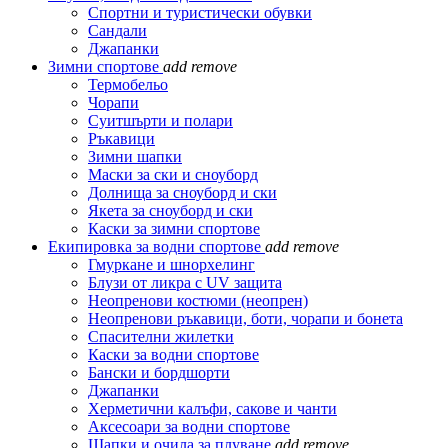
Спортни и туристически обувки
Сандали
Джапанки
Зимни спортове
add
remove
Термобельо
Чорапи
Суитшърти и полари
Ръкавици
Зимни шапки
Маски за ски и сноуборд
Долнища за сноуборд и ски
Якета за сноуборд и ски
Каски за зимни спортове
Екипировка за водни спортове
add
remove
Гмуркане и шнорхелинг
Блузи от ликра с UV защита
Неопренови костюми (неопрен)
Неопренови ръкавици, боти, чорапи и бонета
Спасителни жилетки
Каски за водни спортове
Бански и бордшорти
Джапанки
Херметични калъфи, сакове и чанти
Аксесоари за водни спортове
Шапки и очила за плуване
add
remove