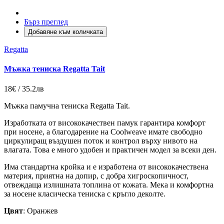
Бърз преглед
Добавяне към количката
Regatta
Мъжка тениска Regatta Tait
18€ / 35.2лв
Мъжка памучна тениска Regatta Tait.
Изработката от висококачествен памук гарантира комфорт
при носене, а благодарение на Coolweave имате свободно
циркулиращ въздушен поток и контрол върху нивото на
влагата. Това е много удобен и практичен модел за всеки ден.
Има стандартна кройка и е изработена от висококачествена
материя, приятна на допир, с добра хигроскопичност,
отвеждаща излишната топлина от кожата. Мека и комфортна
за носене класическа тениска с кръгло деколте.
Цвят
: Оранжев