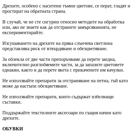
Дрехите, особено с наситени тъмни цветове, се перат, гладят и
простират на обратната страна.
В случай, че не сте сигурни относно методите на обработка
или, ако не знаете как да отстраните замърсяванията, не
експериментирайте.
Изсушаването на дрехите на пряка слънчева светлина
представлява риск от втвърдяване и обезцветяване.
За облекла от две части препоръчваме да перете заедна,
включително разглобяемите части, за да запазите цветовете
еднакви, както и да перете якета с прикачените им качулки.
Не използвайте препарати за отстраняване на петна, тъй като
може да настъпи обезцветяване.
Не използвайте препарати, които съдържат избелващи
съставки.
Поддържайте текстилните аксесоари по същия начин като
дрехите.
ОБУВКИ