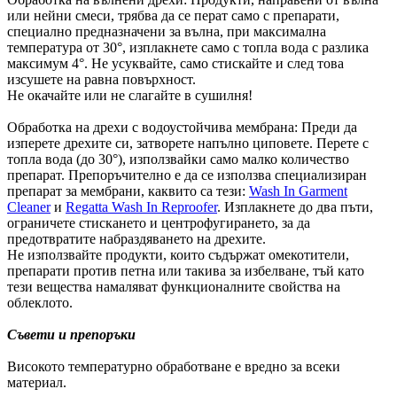
или нейни смеси, трябва да се перат само с препарати,
специално предназначени за вълна, при максимална
температура от 30°, изплакнете само с топла вода с разлика
максимум 4°. Не усуквайте, само стискайте и след това
изсушете на равна повърхност.
Не окачайте или не слагайте в сушилня!
Обработка на дрехи с водоустойчива мембрана: Преди да
изперете дрехите си, затворете напълно циповете. Перете с
топла вода (до 30°), използвайки само малко количество
препарат. Препоръчително е да се използва специализиран
препарат за мембрани, каквито са тези:
Wash In Garment
Cleaner
и
Regatta Wash In Reproofer
. Изплакнете до два пъти,
ограничете стискането и центрофугирането, за да
предотвратите набраздяването на дрехите.
Не използвайте продукти, които съдържат омекотители,
препарати против петна или такива за избелване, тъй като
тези вещества намаляват функционалните свойства на
облеклото.
Съвети и препоръки
Високото температурно обработване е вредно за всеки
материал.