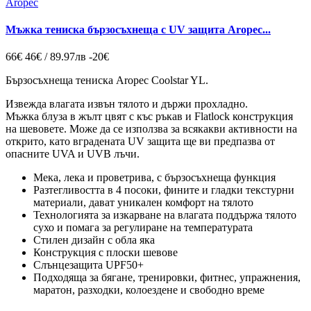
Aropec
Мъжка тениска бързосъхнеща с UV защита Aropec...
66€
46€ / 89.97лв
-20€
Бързосъхнеща тениска Aropec Coolstar YL.
Извежда влагата извън тялото и държи прохладно.
Мъжка блуза в жълт цвят с къс ръкав и Flatlock конструкция
на шевовете. Може да се използва за всякакви активности на
открито, като вградената UV защита ще ви предпазва от
опасните UVA и UVB лъчи.
Мека, лека и проветрива, с бързосъхнеща функция
Разтегливостта в 4 посоки, фините и гладки текстурни
материали, дават уникален комфорт на тялото
Технологията за изкарване на влагата поддържа тялото
сухо и помага за регулиране на температурата
Стилен дизайн с обла яка
Конструкция с плоски шевове
Слънцезащита UPF50+
Подходяща за бягане, тренировки, фитнес, упражнения,
маратон, разходки, колоездене и свободно време