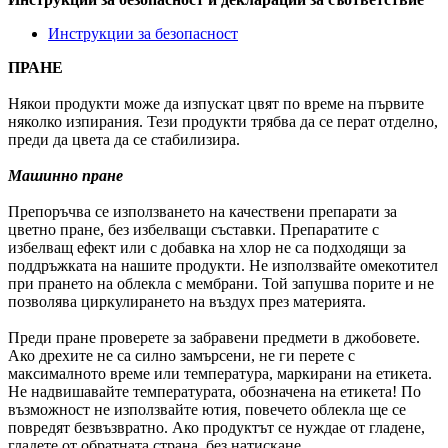
Инструкции за безопасност
ПРАНЕ
Някои продукти може да изпускат цвят по време на първите
няколко изпирания. Тези продукти трябва да се перат отделно,
преди да цвета да се стабилизира.
Машинно пране
Препоръчва се използването на качествени препарати за
цветно пране, без избелващи съставки. Препаратите с
избелващ ефект или с добавка на хлор не са подходящи за
поддръжката на нашите продукти. Не използвайте омекотител
при прането на облекла с мембрани. Той запушва порите и не
позволява циркулирането на въздух през материята.
Преди пране проверете за забравени предмети в джобовете.
Ако дрехите не са силно замърсени, не ги перете с
максималното време или температура, маркирани на етикета.
Не надвишавайте температурата, обозначена на етикета! По
възможност не използвайте ютия, повечето облекла ще се
повредят безвъзвратно. Ако продуктът се нуждае от гладене,
гладете от обратната страна, без натискане.