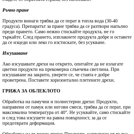
Ръчно пране
Продукти винаги трябва да се перат в топла вода (30-40
градуса). Препаратът за пране трябва да се разтвори напълно
преди прането. Само нежно стискайте продукта, не го
търкайте. След прането, изплакнете продукта добре и оставете
да се изцеди или леко го изстискате, без усукване.
Изсушаване
Ако изсушавате дрехи на открито, опитайте да не излагате
цветни продукти на прекомерна слънчева светлина. При
изсушаване на закрито, уверете се, че стаята е добре
проветрена. Поставете хоризонтално плетените дрехи.
ГРИЖА ЗА ОБЛЕКЛОТО
Обработка на памучни и полиестерни дрехи: Продукти,
направени от памук или негови смеси, трябва да се перат, при
максимална температура от 40°. Не усуквайте, само стискайте
и след това изсушете на равна повърхност, за да се
предотврати деформация.
Обработка на вълнени дрехи: Продукти, направени от вълна