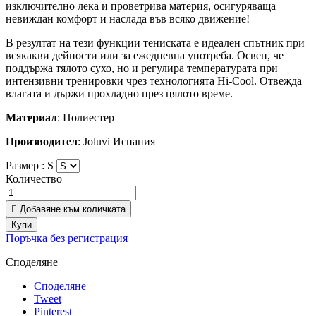
изключително лека и проветрива материя, осигуряваща
невиждан комфорт и наслада във всяко движение!
В резултат на тези функции тениската е идеален спътник при
всякакви дейности или за ежедневна употреба. Освен, че
поддържа тялото сухо, но и регулира температурата при
интензивни тренировки чрез технологията Hi-Cool. Отвежда
влагата и държи прохладно през цялото време.
Материал
: Полиестер
Производител
: Joluvi Испания
Размер :
S
Количество

Добавяне към количката
Купи
Поръчка без регистрация
Споделяне
Споделяне
Tweet
Pinterest