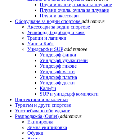
Плувни шапки, шапки за плуване
Плувни очила, очила за плуване
Плувни аксесоари
Оборудване за водни спортове
add
remove
Аксесоари за водни спортове
Уейкборд, бодиборд и каяк
Трапци и лапички
Уинг и Кайт
Уиндсърф и SUP
add
remove
Уиндсърф финки
Уиндсърф удължители
Уиндсърф гикове
Уиндсърф мачти
Уиндсърф платна
Уиндсърф дъски
Калъфи
SUP и уиндсърф комплекти
Протектори и наколенки
Туризъм и други спортове
Употребявано оборудване
Разпродажба (Outlet)
add
remove
Екипировка
Зимна екипировка
Обувки
Якета