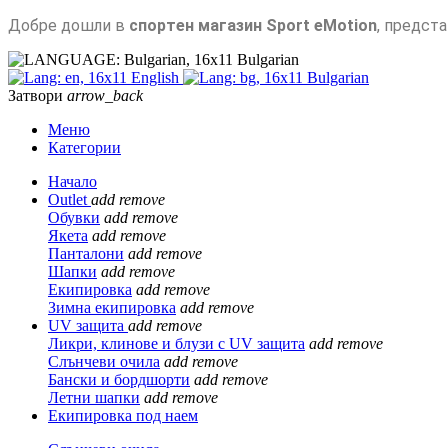
Добре дошли в
спортен магазин Sport eMotion
, предст
Bulgarian
English
Bulgarian
Затвори
arrow_back
Меню
Категории
Начало
Outlet
add
remove
Обувки
add
remove
Якета
add
remove
Панталони
add
remove
Шапки
add
remove
Екипировка
add
remove
Зимна екипировка
add
remove
UV защита
add
remove
Ликри, клинове и блузи с UV защита
add
remove
Слънчеви очила
add
remove
Бански и бордшорти
add
remove
Летни шапки
add
remove
Екипировка под наем