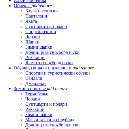
Слънчеви очила
Облекла
add
remove
Блузи и тениски
Панталони
Якета
Суитшърти и полари
Спортни екипи
Чорапи
Шапки
Зимни шапки
Долнища за сноуборд и ски
Ръкавици
Якета за сноуборд и ски
Обувки, сандали и джапанки
add
remove
Спортни и туристически обувки
Сандали
Джапанки
Зимни спортове
add
remove
Термобельо
Чорапи
Суитшърти и полари
Ръкавици
Зимни шапки
Маски за ски и сноуборд
Долнища за сноуборд и ски