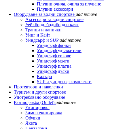
Плувни очила, очила за плуване
Плувни аксесоари
Оборудване за водни спортове
add
remove
Аксесоари за водни спортове
Уейкборд, бодиборд и каяк
Трапци и лапички
Уинг и Кайт
Уиндсърф и SUP
add
remove
Уиндсърф финки
Уиндсърф удължители
Уиндсърф гикове
Уиндсърф мачти
Уиндсърф платна
Уиндсърф дъски
Калъфи
SUP и уиндсърф комплекти
Протектори и наколенки
Туризъм и други спортове
Употребявано оборудване
Разпродажба (Outlet)
add
remove
Екипировка
Зимна екипировка
Обувки
Якета
Панталони