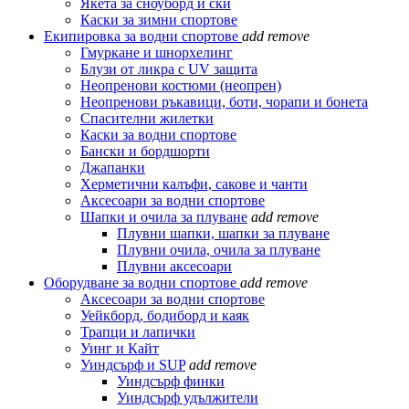
Якета за сноуборд и ски
Каски за зимни спортове
Екипировка за водни спортове
add
remove
Гмуркане и шнорхелинг
Блузи от ликра с UV защита
Неопренови костюми (неопрен)
Неопренови ръкавици, боти, чорапи и бонета
Спасителни жилетки
Каски за водни спортове
Бански и бордшорти
Джапанки
Херметични калъфи, сакове и чанти
Аксесоари за водни спортове
Шапки и очила за плуване
add
remove
Плувни шапки, шапки за плуване
Плувни очила, очила за плуване
Плувни аксесоари
Оборудване за водни спортове
add
remove
Аксесоари за водни спортове
Уейкборд, бодиборд и каяк
Трапци и лапички
Уинг и Кайт
Уиндсърф и SUP
add
remove
Уиндсърф финки
Уиндсърф удължители