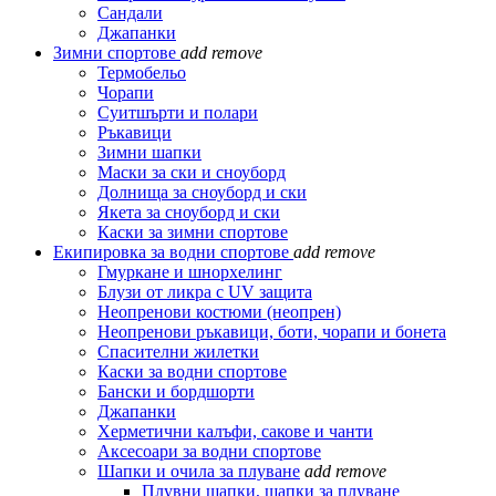
Сандали
Джапанки
Зимни спортове
add
remove
Термобельо
Чорапи
Суитшърти и полари
Ръкавици
Зимни шапки
Маски за ски и сноуборд
Долнища за сноуборд и ски
Якета за сноуборд и ски
Каски за зимни спортове
Екипировка за водни спортове
add
remove
Гмуркане и шнорхелинг
Блузи от ликра с UV защита
Неопренови костюми (неопрен)
Неопренови ръкавици, боти, чорапи и бонета
Спасителни жилетки
Каски за водни спортове
Бански и бордшорти
Джапанки
Херметични калъфи, сакове и чанти
Аксесоари за водни спортове
Шапки и очила за плуване
add
remove
Плувни шапки, шапки за плуване