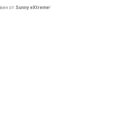
авен от
Sunny eXtreme
!