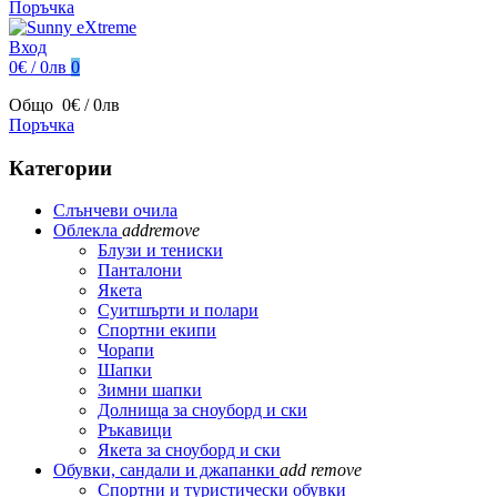
Поръчка
Вход
0€ / 0лв
0
Общо
0€ / 0лв
Поръчка
Категории
Слънчеви очила
Облекла
add
remove
Блузи и тениски
Панталони
Якета
Суитшърти и полари
Спортни екипи
Чорапи
Шапки
Зимни шапки
Долнища за сноуборд и ски
Ръкавици
Якета за сноуборд и ски
Обувки, сандали и джапанки
add
remove
Спортни и туристически обувки