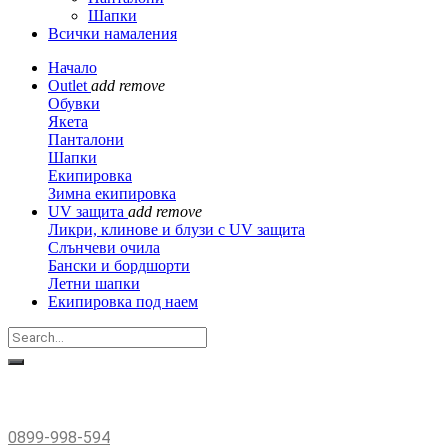
Шапки
Всички намаления
Начало
Outlet
add
remove
Обувки
Якета
Панталони
Шапки
Екипировка
Зимна екипировка
UV защита
add
remove
Ликри, клинове и блузи с UV защита
Слънчеви очила
Бански и бордшорти
Летни шапки
Екипировка под наем
0899-998-594