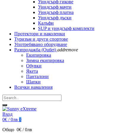
Уиндсърф гикове
Уиндсърф мачти
Уиндсърф платна
Уиндсърф дъски
Калъфи
SUP и уиндсърф комплекти
Протектори и наколенки
Туризъм и други спортове
Употребявано оборудване
Разпродажба (Outlet)
add
remove
Екипировка
Зимна екипировка
Обувки
Якета
Панталони
Шапки
Всички намаления
Вход
0€ / 0лв
0
Общо
0€ / 0лв