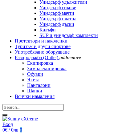
Уиндсърф удължители
Уиндсърф гикове
Уиндсърф мачти
Уиндсърф платна
Уиндсърф дъски
Калъфи
SUP и уиндсърф комплекти
Протектори и наколенки
Туризъм и други спортове
Употребявано оборудване
Разпродажба (Outlet)
add
remove
Екипировка
Зимна екипировка
Обувки
Якета
Панталони
Шапки
Всички намаления
Вход
0€ / 0лв
0