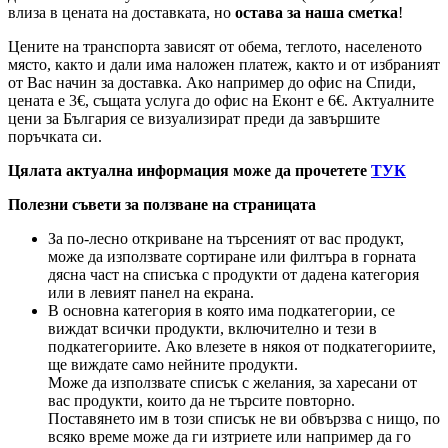
влиза в цената на доставката, но
остава за наша сметка
!
Цените на транспорта зависят от обема, теглото, населеното
място, както и дали има наложен платеж, както и от избраният
от Вас начин за доставка. Ако например до офис на Спиди,
цената е 3
€
, същата услуга до офис на Еконт е 6
€
. Актуалните
цени за България се визуализират преди да завършите
поръчката си.
Цялата актуална информация може да прочетете
ТУК
Полезни съвети за ползване на страницата
За по-лесно откриване на търсеният от вас продукт,
може да използвате сортиране или филтъра в горната
дясна част на списъка с продукти от дадена категория
или в левият панел на екрана.
В основна категория в която има подкатегории, се
виждат всички продукти, включително и тези в
подкатегориите. Ако влезете в някоя от подкатегориите,
ще виждате само нейните продукти.
Може да използвате списък с желания, за харесани от
вас продукти, които да не търсите повторно.
Поставянето им в този списък не ви обвързва с нищо, по
всяко време може да ги изтриете или например да го