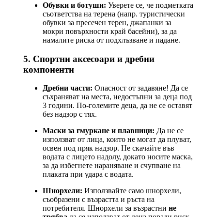
Обувки и ботуши:
Уверете се, че подметката
съответства на терена (напр. туристически
обувки за пресечен терен, джапанки за
мокри повърхности край басейни), за да
намалите риска от подхлъзване и падане.
5. Спортни аксесоари и дребни
компоненти
Дребни части:
Опасност от задавяне! Да се
съхраняват на места, недостъпни за деца под
3 години. По-големите деца, да не се оставят
без надзор с тях.
Маски за гмуркане и плавници:
Да не се
използват от лица, които не могат да плуват,
освен под пряк надзор. Не скачайте във
водата с лицето надолу, докато носите маска,
за да избегнете нараняване и счупване на
плаката при удара с водата.
Шнорхели:
Използвайте само шнорхели,
съобразени с възрастта и ръста на
потребителя. Шнорхели за възрастни
не
трябва
да се използват от деца поради риск