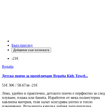
Бърз преглед
Добавяне към количката
-21€
Regatta
Детско пончо за преобличане Regatta Kids Towel...
51€
30€ / 58.67лв
-21€
Леко, удобно и практично, детското пончо е перфектно за след
плуване, плажа или банята. Изработен от мека полиестерна
хавлиена материя, този халат осигурява уютно и топло
изживяване. Вградената качулка добавя допълнителна