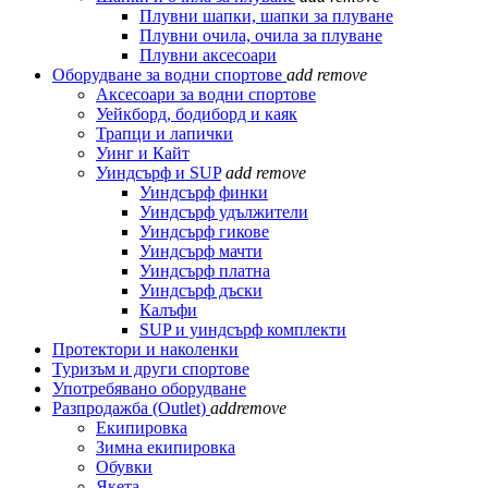
Плувни шапки, шапки за плуване
Плувни очила, очила за плуване
Плувни аксесоари
Оборудване за водни спортове
add
remove
Аксесоари за водни спортове
Уейкборд, бодиборд и каяк
Трапци и лапички
Уинг и Кайт
Уиндсърф и SUP
add
remove
Уиндсърф финки
Уиндсърф удължители
Уиндсърф гикове
Уиндсърф мачти
Уиндсърф платна
Уиндсърф дъски
Калъфи
SUP и уиндсърф комплекти
Протектори и наколенки
Туризъм и други спортове
Употребявано оборудване
Разпродажба (Outlet)
add
remove
Екипировка
Зимна екипировка
Обувки
Якета