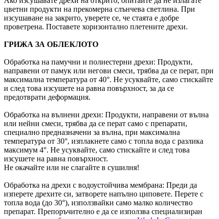
Ако изсушавате дрехи на открито, опитайте да не излагате
цветни продукти на прекомерна слънчева светлина. При
изсушаване на закрито, уверете се, че стаята е добре
проветрена. Поставете хоризонтално плетените дрехи.
ГРИЖА ЗА ОБЛЕКЛОТО
Обработка на памучни и полиестерни дрехи: Продукти,
направени от памук или негови смеси, трябва да се перат, при
максимална температура от 40°. Не усуквайте, само стискайте
и след това изсушете на равна повърхност, за да се
предотврати деформация.
Обработка на вълнени дрехи: Продукти, направени от вълна
или нейни смеси, трябва да се перат само с препарати,
специално предназначени за вълна, при максимална
температура от 30°, изплакнете само с топла вода с разлика
максимум 4°. Не усуквайте, само стискайте и след това
изсушете на равна повърхност.
Не окачайте или не слагайте в сушилня!
Обработка на дрехи с водоустойчива мембрана: Преди да
изперете дрехите си, затворете напълно циповете. Перете с
топла вода (до 30°), използвайки само малко количество
препарат. Препоръчително е да се използва специализиран