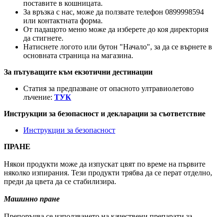
поставите в кошницата.
За връзка с нас, може да ползвате телефон 0899998594
или контактната форма.
От падащото меню може да изберете до коя директория
да стигнете.
Натиснете логото или бутон "Начало", за да се върнете в
основната страница на магазина.
За пътуващите към екзотични дестинации
Статия за предпазване от опасното ултравиолетово
лъчение:
ТУК
Инструкции за безопасност и декларации за съответствие
Инструкции за безопасност
ПРАНЕ
Някои продукти може да изпускат цвят по време на първите
няколко изпирания. Тези продукти трябва да се перат отделно,
преди да цвета да се стабилизира.
Машинно пране
Препоръчва се използването на качествени препарати за