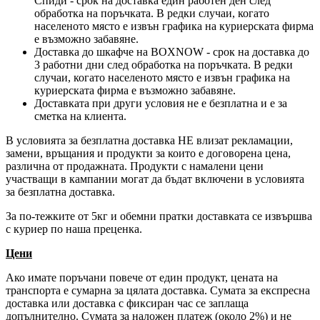
Спиди - срок на доставка един работен ден след
обработка на поръчката. В редки случаи, когато
населеното място е извън графика на куриерската фирма
е възможно забавяне.
Доставка до шкафче на
BOXNOW
- срок на доставка до
3 работни дни след обработка на поръчката. В редки
случаи, когато населеното място е извън графика на
куриерската фирма е възможно забавяне.
Доставката при други условия не е безплатна и е за
сметка на клиента.
В условията за безплатна доставка НЕ влизат рекламации,
замени, връщания и продукти за които е договорена цена,
различна от продажната. Продукти с намалени цени
участващи в кампании могат да бъдат включени в условията
за безплатна доставка.
За по-тежките от 5кг и обемни пратки доставката се извършва
с куриер по наша преценка.
Цени
Ако имате поръчани повече от един продукт, цената на
транспорта е сумарна за цялата доставка. Сумата за експресна
доставка или доставка с фиксиран час се заплаща
допълнително. Сумата за наложен платеж (около 2%) и не