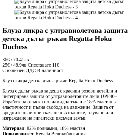
Блуза ликра с ултравиолетова защита
детска дълъг ръкав Regatta Hoku
Duchess
36€ / 70.41лв
25€ / 48.9лв
Спестявате 11€
С включен ДДС
В наличност
Блуза ликра детска дълъг ръкав Regatta Hoku Duchess.
Блуза с дълъг ръкав за деца с красиви розови детайли и
интегрирана защита от ултравиолетовите лъчи UPF40+
Изработена от мека полиамидна тъкан с 18% еластан за
еластичност и пълна свобода на движение. Защита от
вредните лъчи при скачане във вълните, плуване или
изграждане на гигантски пясъчен замък.
Материал
: 82% полиамид, 18% еластан
Производител
: Regatta Великобритания