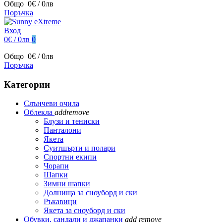
Общо
0€ / 0лв
Поръчка
Вход
0€ / 0лв
0
Общо
0€ / 0лв
Поръчка
Категории
Слънчеви очила
Облекла
add
remove
Блузи и тениски
Панталони
Якета
Суитшърти и полари
Спортни екипи
Чорапи
Шапки
Зимни шапки
Долнища за сноуборд и ски
Ръкавици
Якета за сноуборд и ски
Обувки, сандали и джапанки
add
remove