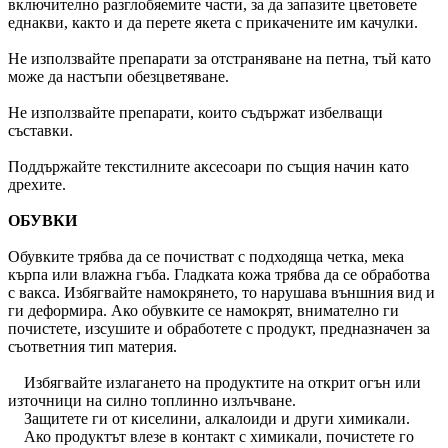
включително разглобяемите части, за да запазите цветовете
еднакви, както и да перете якета с прикачените им качулки.
Не използвайте препарати за отстраняване на петна, тъй като
може да настъпи обезцветяване.
Не използвайте препарати, които съдържат избелващи
съставки.
Поддържайте текстилните аксесоари по същия начин като
дрехите.
ОБУВКИ
Обувките трябва да се почистват с подходяща четка, мека
кърпа или влажна гъба. Гладката кожа трябва да се обработва
с вакса. Избягвайте намокрянето, то нарушава външния вид и
ги деформира. Ако обувките се намокрят, внимателно ги
почистете, изсушите и обработете с продукт, предназначен за
съответния тип материя.
Избягвайте излагането на продуктите на открит огън или
източници на силно топлинно излъчване.
Защитете ги от киселини, алкалоиди и други химикали.
Ако продуктът влезе в контакт с химикали, почистете го