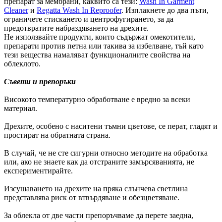
препарат за мембрани, каквито са тези:
Wash In Garment
Cleaner
и
Regatta Wash In Reproofer
. Изплакнете до два пъти,
ограничете стискането и центрофугирането, за да
предотвратите набраздяването на дрехите.
Не използвайте продукти, които съдържат омекотители,
препарати против петна или такива за избелване, тъй като
тези вещества намаляват функционалните свойства на
облеклото.
Съвети и препоръки
Високото температурно обработване е вредно за всеки
материал.
Дрехите, особено с наситени тъмни цветове, се перат, гладят и
простират на обратната страна.
В случай, че не сте сигурни относно методите на обработка
или, ако не знаете как да отстраните замърсяванията, не
експериментирайте.
Изсушаването на дрехите на пряка слънчева светлина
представлява риск от втвърдяване и обезцветяване.
За облекла от две части препоръчваме да перете заедна,