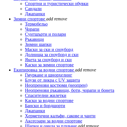
Спортни и туристически обувки
Сандали
Джапанки
Зимни спортове
add
remove
Термобельо
Чорапи
Суитшърти и полари
Ръкавици
Зимни шапки
Маски за ски и сноуборд
Долнища за сноуборд и ски
Якета за сноуборд и ски
Каски за зимни спортове
Екипировка за водни спортове
add
remove
Гмуркане и шнорхелинг
Блузи от ликра с UV защита
Неопренови костюми (неопрен)
Неопренови ръкавици, боти, чорапи и бонета
Спасителни жилетки
Каски за водни спортове
Бански и бордшорти
Джапанки
Херметични калъфи, сакове и чанти
Аксесоари за водни спортове
Шапки и очила за плуване
add
remove