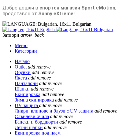
Добре дошли в
спортен магазин Sport eMotion
,
представен от
Sunny eXtreme
!
Bulgarian
English
Bulgarian
Затвори
arrow_back
Меню
Категории
Начало
Outlet
add
remove
Обувки
add
remove
Якета
add
remove
Панталони
add
remove
Шапки
add
remove
Екипировка
add
remove
Зимна екипировка
add
remove
UV защита
add
remove
Ликри, клинове и блузи с UV защита
add
remove
Слънчеви очила
add
remove
Бански и бордшорти
add
remove
Летни шапки
add
remove
Екипировка под наем