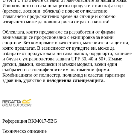
UVA и UVB лъчите са едни от най-опасните за нашата кожа.
Използването на слънцезащитни продукти с висок фактор
(кремове, лосиони, облекла) е повече от желателно.
Излагането продължително време на слънце и особено
изгарянето може да повиши риска от рак на кожата!
Облеклата, които предлагаме са разработени от фирми
занимаващи се професионално с екипировка за водни
спортове. Без компромис в качеството, материите и защитата,
която предлагат. В зависимост от нуждите ви, може да
избирате от продуктовата ни гама шапки, бордшорти, клинове
и блузи с ултравиолетова защита UPF 30, 40 и 50+. Имаме
детски, дамски, юношески и мъжки модели, всеки един
съобразен със специфичните им анатомични форми.
Комбинацията от полиестер, полиамид и еластан гарантира
здравина, удобство и
целодневна слънцезащита.
Референция
RKM017-5BG
Техническо описание