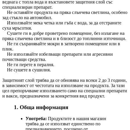
веднага с топла вода и възстановете защитния слой със
специализиран препарат.
Не оставяйте продукта на пряка слънчева светлина, особено
зад стъкло на автомобил.
Използвайте мека четка или гъба с вода, за да отстраните
суха мръсотия.
Сушете ги в добре проветрено помещение, без излагане на
пряка слънчева светлина и в близост до топлинни източници.
Не ги съхранявайте мокри в затворено помещение или в
плик.
Не използвайте избелващи препарати или агресивни
почистващи средства.
Не ги перете в пералня.
Не сушете в сушилня.
Защитният слой трябва да се обновява на всеки 2 до 3 години,
в зависимост от честотата на използване на продукта. За тази
цел препоръчваме използването само на специални препарати
и вакси, предназначени за конкретния вид продукт.
1. Обща информация
Употреба:
Продуктите в нашия магазин
трябва да се използват единствено по
предназначението, посочено от