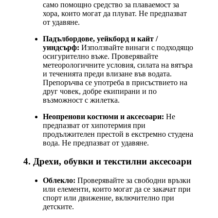
само помощно средство за плаваемост за
хора, които могат да плуват. Не предпазват
от удавяне.
Падълбордове, уейкборд и кайт /
уиндсърф:
Използвайте винаги с подходящо
осигурително въже. Проверявайте
метеорологичните условия, силата на вятъра
и теченията преди влизане във водата.
Препоръчва се употреба в присъствието на
друг човек, добре екипирани и по
възможност с жилетка.
Неопренови костюми и аксесоари:
Не
предпазват от хипотермия при
продължителен престой в екстремно студена
вода. Не предпазват от удавяне.
4. Дрехи, обувки и текстилни аксесоари
Облекло:
Проверявайте за свободни връзки
или елементи, които могат да се закачат при
спорт или движение, включително при
детските.