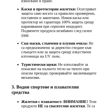
износване и пране.
Каски и протекторни жилетки:
Осигуряват
защита само когато са правилно оразмерени,
поставени и закопчани. Никоя каска или
протектор не гарантира 100% защита срещу
наранявания при сериозен инцидент.
Подменете продукта незабавно след силен
удар.
Ски маски, слънчеви и плувни очила:
Не
са предназначени за директно гледане към
слънцето или за защита срещу изкуствени
източници на UV лъчи.
Туристически щеки:
Не използвайте за
понасяне на пълното тегло на тялото при
опасни преходи; проверявайте заключващите
механизми.
3. Водни спортове и плавателни
средства
Жилетки с плаваемост:
ВНИМАНИЕ!
Тези
продукти
НЕ са спасителни жилетки
. Те са