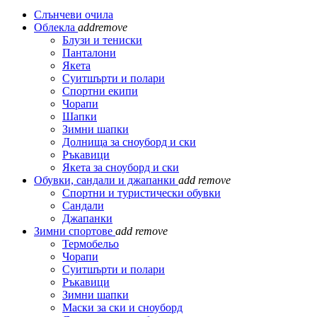
Слънчеви очила
Облекла
add
remove
Блузи и тениски
Панталони
Якета
Суитшърти и полари
Спортни екипи
Чорапи
Шапки
Зимни шапки
Долнища за сноуборд и ски
Ръкавици
Якета за сноуборд и ски
Обувки, сандали и джапанки
add
remove
Спортни и туристически обувки
Сандали
Джапанки
Зимни спортове
add
remove
Термобельо
Чорапи
Суитшърти и полари
Ръкавици
Зимни шапки
Маски за ски и сноуборд