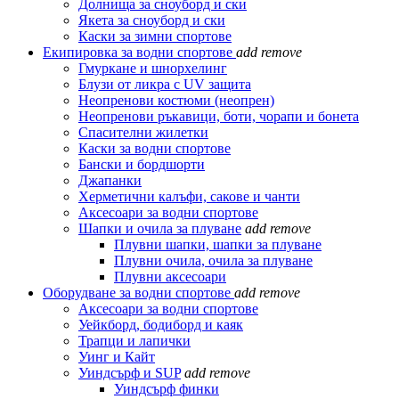
Долнища за сноуборд и ски
Якета за сноуборд и ски
Каски за зимни спортове
Екипировка за водни спортове
add
remove
Гмуркане и шнорхелинг
Блузи от ликра с UV защита
Неопренови костюми (неопрен)
Неопренови ръкавици, боти, чорапи и бонета
Спасителни жилетки
Каски за водни спортове
Бански и бордшорти
Джапанки
Херметични калъфи, сакове и чанти
Аксесоари за водни спортове
Шапки и очила за плуване
add
remove
Плувни шапки, шапки за плуване
Плувни очила, очила за плуване
Плувни аксесоари
Оборудване за водни спортове
add
remove
Аксесоари за водни спортове
Уейкборд, бодиборд и каяк
Трапци и лапички
Уинг и Кайт
Уиндсърф и SUP
add
remove
Уиндсърф финки