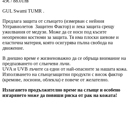
45€ / 88.01лв
GUL Swami TUMR .
Предлага защита от слънцето (измерван c нейния
Ултравиолетов Защитен Фактор) и лека защита срещу
ужилвания от медузи. Може да се носи под късите
неопренови костюми за защита. Тя има плоски шевове и
еластична материя, която осигурява пълна свобода на
движение.
В днешно време е жизненоважно да се обръща внимание на
предпазването от слънчеви лъчи.
UVA и UVB лъчите са едни от най-опасните за нашата кожа.
Използването на слънцезащитни продукти с висок фактор
(кремове, лосиони, облекла) е повече от желателно.
Излагането продължително време на слънце и особено
изгарянето може да повиши риска от рак на кожата!