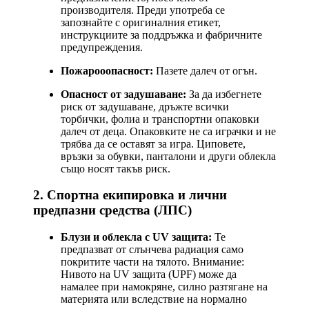
производителя. Преди употреба се
запознайте с оригиналния етикет,
инструкциите за поддръжка и фабричните
предупреждения.
Пожарооопасност:
Пазете далеч от огън.
Опасност от задушаване:
За да избегнете
риск от задушаване, дръжте всички
торбички, фолиа и транспортни опаковки
далеч от деца. Опаковките не са играчки и не
трябва да се оставят за игра. Циповете,
връзки за обувки, панталони и други облекла
също носят такъв риск.
2. Спортна екипировка и лични
предпазни средства (ЛПС)
Блузи и облекла с UV защита:
Те
предпазват от слънчева радиация само
покритите части на тялото. Внимание:
Нивото на UV защита (UPF) може да
намалее при намокряне, силно разтягане на
материята или вследствие на нормално