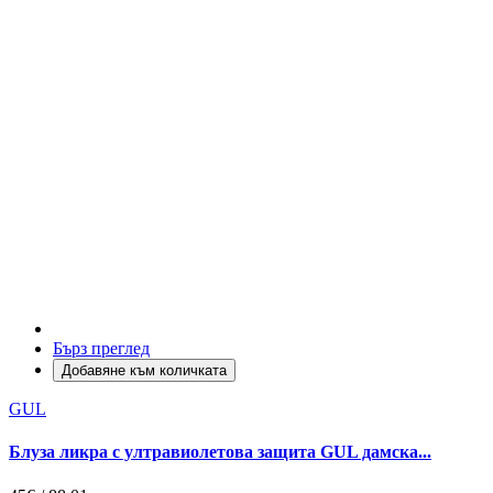
Бърз преглед
Добавяне към количката
GUL
Блуза ликра с ултравиолетова защита GUL дамска...