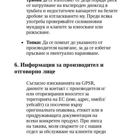
от натрупване на въглероден диоксид в
тръбата и недостатъчен капацитет на белите
дробове за изтласкването му. Преди всяка
употреба проверявайте силиконовия
мундщук и клапите за износване или
разкъсване.
Топки:
Да се помпат до указаното от
производителя налягане, за да се избегне
пръсване и евентуално нараняване.
6. Информация за производител и
отговорно лице
Съгласно изискванията на GPSR,
данните за контакт с производителя и/
или оторизирания вносител за
територията на ЕС (име, адрес, имейл/
уебсайт) са посочени върху
оригиналната опаковка, етикет или в
придружаващата документация на
всеки конкретен продукт. При липса
на такива, моля свържете се с нашия
отдел за обслужване на клиенти преди