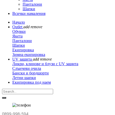
Панталони
Шапки
Всички намаления
Начало
Outlet
add
remove
Обувки
Якета
Панталони
Шапки
Екипировка
Зимна екипировка
UV защита
add
remove
Ликри, клинове и блузи с UV защита
Слънчеви очила
Бански и бордшорти
Летни шапки
Екипировка под наем
0899-998-594