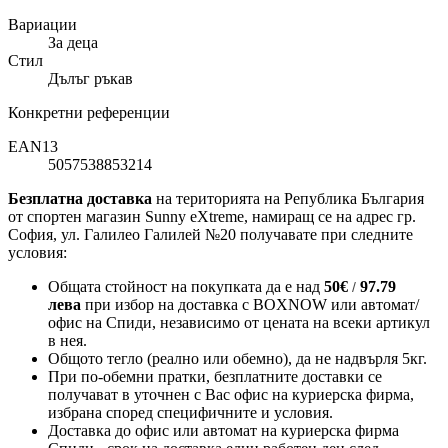
Вариации
За деца
Стил
Дълъг ръкав
Конкретни референции
EAN13
5057538853214
Безплатна доставка
на територията на Република България
от спортен магазин Sunny eXtreme, намиращ се на адрес гр.
София, ул. Галилео Галилей №20 получавате при следните
условия:
Общата стойност на покупката да е над
50
€
97.79
/
лева
при избор на доставка с BOXNOW или автомат/
офис на Спиди
, независимо от цената на всеки артикул
в нея.
Общото тегло (реално или обемно), да не надвърля 5кг.
При по-обемни пратки, безплатните доставки се
получават в уточнен с Вас офис на куриерска фирма,
избрана според специфичните и условия.
Доставка до офис или автомат на куриерска фирма