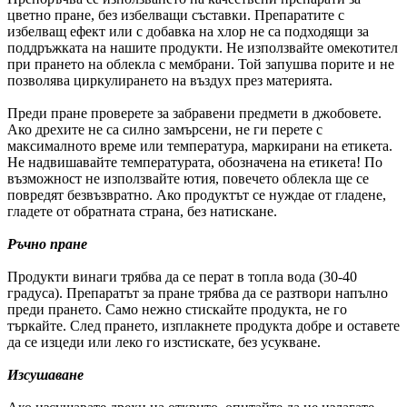
цветно пране, без избелващи съставки. Препаратите с
избелващ ефект или с добавка на хлор не са подходящи за
поддръжката на нашите продукти. Не използвайте омекотител
при прането на облекла с мембрани. Той запушва порите и не
позволява циркулирането на въздух през материята.
Преди пране проверете за забравени предмети в джобовете.
Ако дрехите не са силно замърсени, не ги перете с
максималното време или температура, маркирани на етикета.
Не надвишавайте температурата, обозначена на етикета! По
възможност не използвайте ютия, повечето облекла ще се
повредят безвъзвратно. Ако продуктът се нуждае от гладене,
гладете от обратната страна, без натискане.
Ръчно пране
Продукти винаги трябва да се перат в топла вода (30-40
градуса). Препаратът за пране трябва да се разтвори напълно
преди прането. Само нежно стискайте продукта, не го
търкайте. След прането, изплакнете продукта добре и оставете
да се изцеди или леко го изстискате, без усукване.
Изсушаване