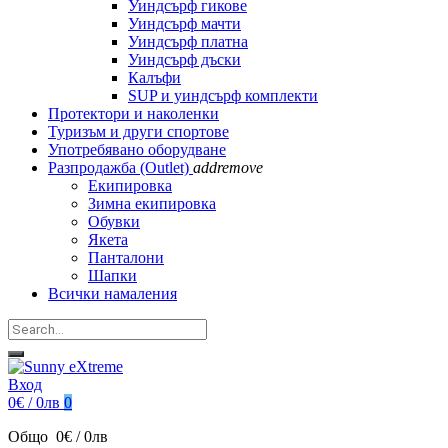
Уиндсърф гикове
Уиндсърф мачти
Уиндсърф платна
Уиндсърф дъски
Калъфи
SUP и уиндсърф комплекти
Протектори и наколенки
Туризъм и други спортове
Употребявано оборудване
Разпродажба (Outlet)
add
remove
Екипировка
Зимна екипировка
Обувки
Якета
Панталони
Шапки
Всички намаления
Вход
0€ / 0лв
0
Общо
0€ / 0лв