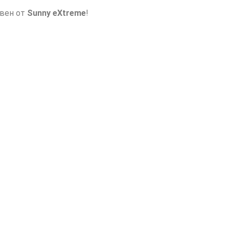
авен от
Sunny eXtreme
!