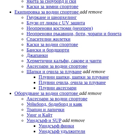
Якета за сноуборд и ски
Каски за зимни спортове
Екипировка за водни спортове
add
remove
Гмуркане и шнорхелинг
Блузи от ликра с UV защита
Неопренови костюми (неопрен)
Неопренови ръкавици, боти, чорапи и бонета
Спасителни жилетки
Каски за водни спортове
Бански и бордшорти
Джапанки
Херметични калъфи, сакове и чанти
Аксесоари за водни спортове
Шапки и очила за плуване
add
remove
Плувни шапки, шапки за плуване
Плувни очила, очила за плуване
Плувни аксесоари
Оборудване за водни спортове
add
remove
Аксесоари за водни спортове
Уейкборд, бодиборд и каяк
Трапци и лапички
Уинг и Кайт
Уиндсърф и SUP
add
remove
Уиндсърф финки
Уиндсърф удължители