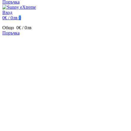
Поръчка
Вход
0€ / 0лв
0
Общо
0€ / 0лв
Поръчка