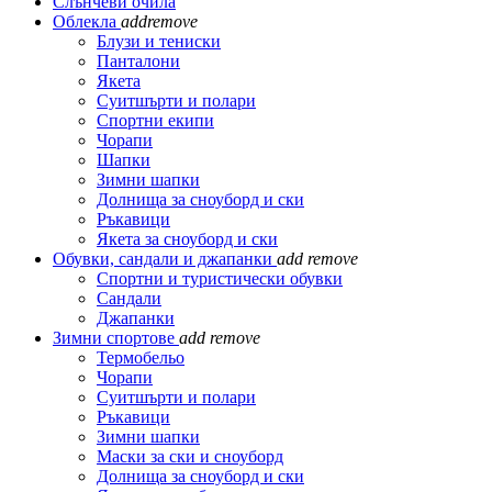
Слънчеви очила
Облекла
add
remove
Блузи и тениски
Панталони
Якета
Суитшърти и полари
Спортни екипи
Чорапи
Шапки
Зимни шапки
Долнища за сноуборд и ски
Ръкавици
Якета за сноуборд и ски
Обувки, сандали и джапанки
add
remove
Спортни и туристически обувки
Сандали
Джапанки
Зимни спортове
add
remove
Термобельо
Чорапи
Суитшърти и полари
Ръкавици
Зимни шапки
Маски за ски и сноуборд
Долнища за сноуборд и ски