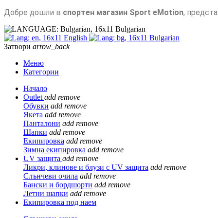
Добре дошли в
спортен магазин Sport eMotion
, предст
Bulgarian
English
Bulgarian
Затвори
arrow_back
Меню
Категории
Начало
Outlet
add
remove
Обувки
add
remove
Якета
add
remove
Панталони
add
remove
Шапки
add
remove
Екипировка
add
remove
Зимна екипировка
add
remove
UV защита
add
remove
Ликри, клинове и блузи с UV защита
add
remove
Слънчеви очила
add
remove
Бански и бордшорти
add
remove
Летни шапки
add
remove
Екипировка под наем