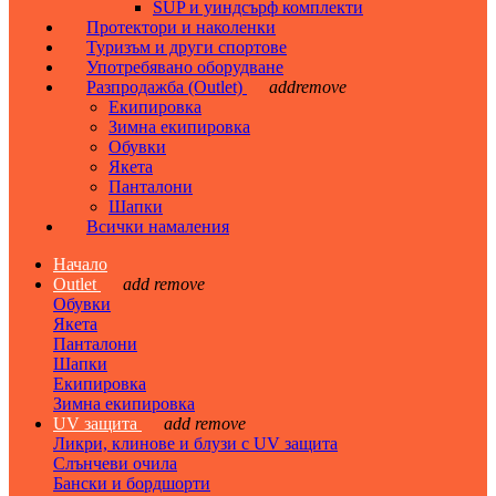
SUP и уиндсърф комплекти
Протектори и наколенки
Туризъм и други спортове
Употребявано оборудване
Разпродажба (Outlet)
add
remove
Екипировка
Зимна екипировка
Обувки
Якета
Панталони
Шапки
Всички намаления
Начало
Outlet
add
remove
Обувки
Якета
Панталони
Шапки
Екипировка
Зимна екипировка
UV защита
add
remove
Ликри, клинове и блузи с UV защита
Слънчеви очила
Бански и бордшорти