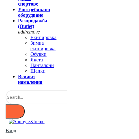
спортове
Употребявано
оборудване
Разпродажба
(Outlet)
add
remove
Екипировка
Зимна
екипировка
Обувки
Якета
Панталони
Шапки
Всички
намаления
Вход