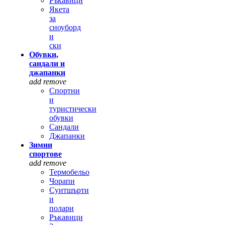
Ръкавици
Якета
за
сноуборд
и
ски
Обувки,
сандали и
джапанки
add
remove
Спортни
и
туристически
обувки
Сандали
Джапанки
Зимни
спортове
add
remove
Термобельо
Чорапи
Суитшърти
и
полари
Ръкавици