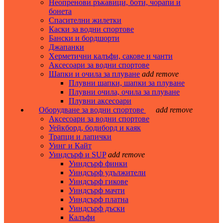
Неопренови ръкавици, боти, чорапи и
бонета
Спасителни жилетки
Каски за водни спортове
Бански и бордшорти
Джапанки
Херметични калъфи, сакове и чанти
Аксесоари за водни спортове
Шапки и очила за плуване
add
remove
Плувни шапки, шапки за плуване
Плувни очила, очила за плуване
Плувни аксесоари
Оборудване за водни спортове
add
remove
Аксесоари за водни спортове
Уейкборд, бодиборд и каяк
Трапци и лапички
Уинг и Кайт
Уиндсърф и SUP
add
remove
Уиндсърф финки
Уиндсърф удължители
Уиндсърф гикове
Уиндсърф мачти
Уиндсърф платна
Уиндсърф дъски
Калъфи