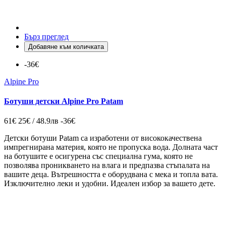
Бърз преглед
Добавяне към количката
-36€
Alpine Pro
Ботуши детски Alpine Pro Patam
61€
25€ / 48.9лв
-36€
Детски ботуши Patam са изработени от висококачествена
импрегнирана материя, която не пропуска вода. Долната част
на ботушите е осигурена със специална гума, която не
позволява проникването на влага и предпазва стъпалата на
вашите деца. Вътрешността е оборудвана с мека и топла вата.
Изключително леки и удобни. Идеален избор за вашето дете.