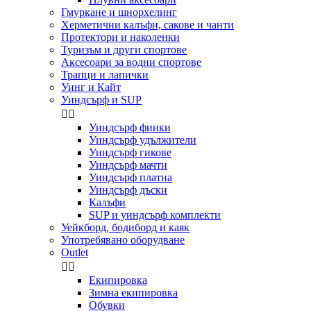
Гмуркане и шнорхелинг
Херметични калъфи, сакове и чанти
Протектори и наколенки
Туризъм и други спортове
Аксесоари за водни спортове
Трапци и лапички
Уинг и Кайт
Уиндсърф и SUP


Уиндсърф финки
Уиндсърф удължители
Уиндсърф гикове
Уиндсърф мачти
Уиндсърф платна
Уиндсърф дъски
Калъфи
SUP и уиндсърф комплекти
Уейкборд, бодиборд и каяк
Употребявано оборудване
Outlet


Екипировка
Зимна екипировка
Обувки