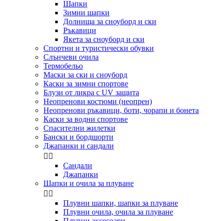
Шапки
Зимни шапки
Долнища за сноуборд и ски
Ръкавици
Якета за сноуборд и ски
Спортни и туристически обувки
Слънчеви очила
Термобельо
Маски за ски и сноуборд
Каски за зимни спортове
Блузи от ликра с UV защита
Неопренови костюми (неопрен)
Неопренови ръкавици, боти, чорапи и бонета
Каски за водни спортове
Спасителни жилетки
Бански и бордшорти
Джапанки и сандали


Сандали
Джапанки
Шапки и очила за плуване


Плувни шапки, шапки за плуване
Плувни очила, очила за плуване
Плувни аксесоари