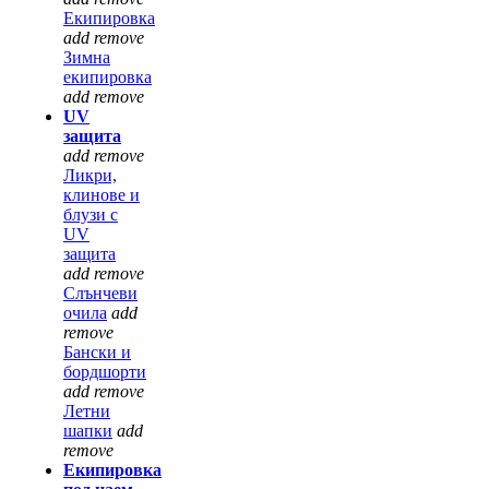
Екипировка
add
remove
Зимна
екипировка
add
remove
UV
защита
add
remove
Ликри,
клинове и
блузи с
UV
защита
add
remove
Слънчеви
очила
add
remove
Бански и
бордшорти
add
remove
Летни
шапки
add
remove
Екипировка