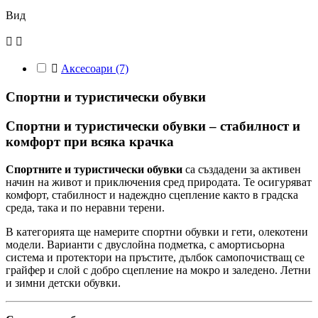
Вид



Аксесоари
(7)
Спортни и туристически обувки
Спортни и туристически обувки – стабилност и
комфорт при всяка крачка
Спортните и туристически обувки
са създадени за активен
начин на живот и приключения сред природата. Те осигуряват
комфорт, стабилност и надеждно сцепление както в градска
среда, така и по неравни терени.
В категорията ще намерите спортни обувки и гети, олекотени
модели. Варианти с двуслойна подметка, с амортисьорна
система и протектори на пръстите, дълбок самопочистващ се
грайфер и слой с добро сцепление на мокро и заледено. Летни
и зимни детски обувки.