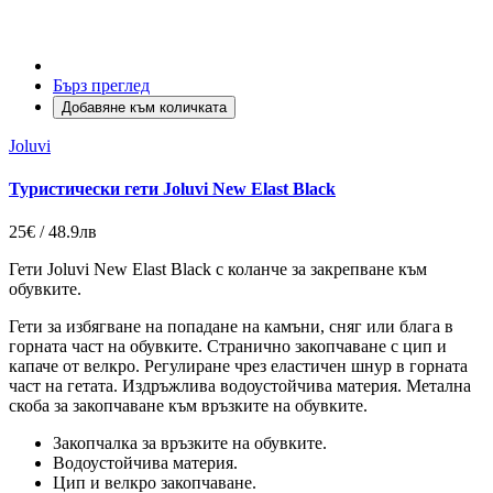
Бърз преглед
Добавяне към количката
Joluvi
Туристически гети Joluvi New Elast Black
25€ / 48.9лв
Гети Joluvi New Elast Black с коланче за закрепване към
обувките.
Гети за избягване на попадане на камъни, сняг или блага в
горната част на обувките. Странично закопчаване с цип и
капаче от велкро. Регулиране чрез еластичен шнур в горната
част на гетата. Издръжлива водоустойчива материя. Метална
скоба за закопчаване към връзките на обувките.
Закопчалка за връзките на обувките.
Водоустойчива материя.
Цип и велкро закопчаване.