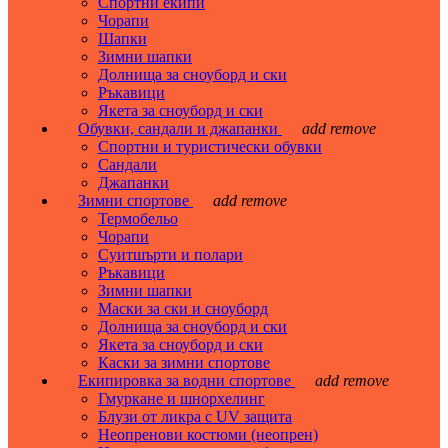
Спортни екипи
Чорапи
Шапки
Зимни шапки
Долнища за сноуборд и ски
Ръкавици
Якета за сноуборд и ски
Обувки, сандали и джапанки
add
remove
Спортни и туристически обувки
Сандали
Джапанки
Зимни спортове
add
remove
Термобельо
Чорапи
Суитшърти и полари
Ръкавици
Зимни шапки
Маски за ски и сноуборд
Долнища за сноуборд и ски
Якета за сноуборд и ски
Каски за зимни спортове
Екипировка за водни спортове
add
remove
Гмуркане и шнорхелинг
Блузи от ликра с UV защита
Неопренови костюми (неопрен)