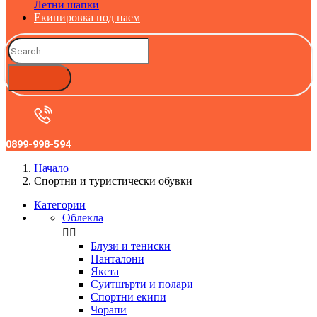
Летни шапки
Екипировка под наем
0899-998-594
Начало
Спортни и туристически обувки
Категории
Облекла


Блузи и тениски
Панталони
Якета
Суитшърти и полари
Спортни екипи
Чорапи