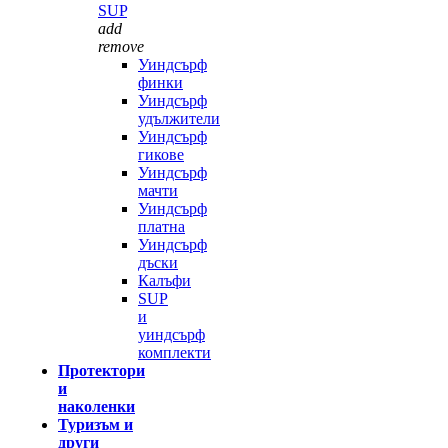
SUP
add
remove
Уиндсърф
финки
Уиндсърф
удължители
Уиндсърф
гикове
Уиндсърф
мачти
Уиндсърф
платна
Уиндсърф
дъски
Калъфи
SUP
и
уиндсърф
комплекти
Протектори
и
наколенки
Туризъм и
други