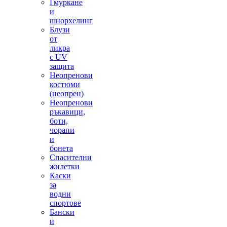
Гмуркане
и
шнорхелинг
Блузи
от
ликра
с UV
защита
Неопренови
костюми
(неопрен)
Неопренови
ръкавици,
боти,
чорапи
и
бонета
Спасителни
жилетки
Каски
за
водни
спортове
Бански
и