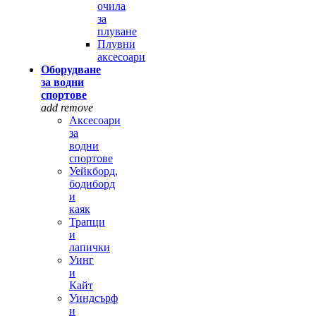
очила
за
плуване
Плувни
аксесоари
Оборудване
за водни
спортове
add
remove
Аксесоари
за
водни
спортове
Уейкборд,
бодиборд
и
каяк
Трапци
и
лапички
Уинг
и
Кайт
Уиндсърф
и