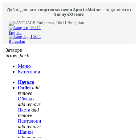
Добре дошли в
спортен магазин Sport eMotion
, представен от
Sunny eXtreme
!
Bulgarian
English
Bulgarian
Затвори
arrow_back
Меню
Категории
Начало
Outlet
add
remove
Обувки
add
remove
Якета
add
remove
Панталони
add
remove
Шапки
add
remove