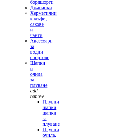
бордшорти
Джапанки
Херметични
калъфи,
сакове
и
чанти
Аксесоари
за
водни
спортове
Шапки
и
очила
за
плуване
add
remove
Плувни
шапки,
шапки
за
плуване
Плувни
очила,