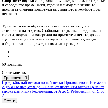
Спортните обувки
са подходящи за ежедневието, тренировки
и свободното време. Леки, удобни и с модерна визия, те
предлагат отлична поддръжка на стъпалото и комфорт през
целия ден.
Туристическите обувки
са проектирани за походи и
активности на открито. Стабилната подметка, поддръжка на
глезена, подсилени материали на пръстите и петите, добро
сцепление и устойчивите материали ги правят надежден
избор за планина, преходи и по-дълги разходки.
60 позиции.
Сортиране по:
Приложимост

Продажби, най-високи до най-ниски
Приложимост
По име, от
А до Я
По име, от Я до А
Цена: от ниска към висока
Цена: от
висока към ниска
Референция, от А до Я
Референция, от Я до
А
Филтър