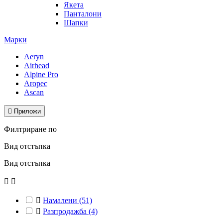
Якета
Панталони
Шапки
Марки
Aeryn
Airhead
Alpine Pro
Aropec
Ascan

Приложи
Филтриране по
Вид отстъпка
Вид отстъпка



Намалени
(51)

Разпродажба
(4)