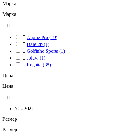
Марка
Марка



Alpine Pro
(19)

Dare 2b
(1)

Golfinho Sports
(1)

Joluvi
(1)

Regatta
(38)
Цена
Цена


5€ - 202€
Размер
Размер