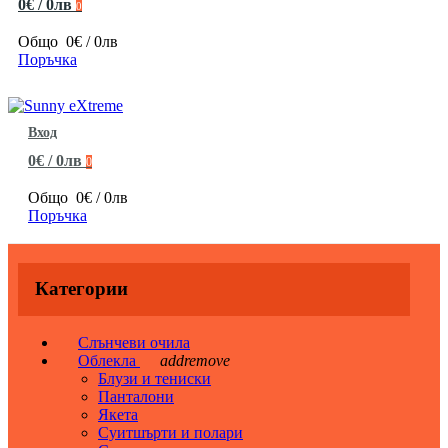
0€ / 0лв
0
Общо
0€ / 0лв
Поръчка
Вход
0€ / 0лв
0
Общо
0€ / 0лв
Поръчка
Категории
Слънчеви очила
Облекла
add
remove
Блузи и тениски
Панталони
Якета
Суитшърти и полари