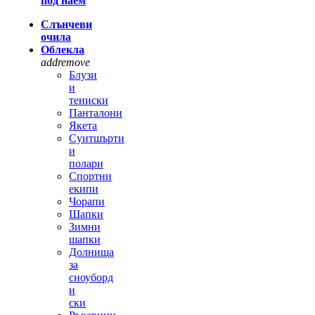
под наем
Слънчеви
очила
Облекла
add
remove
Блузи
и
тениски
Панталони
Якета
Суитшърти
и
полари
Спортни
екипи
Чорапи
Шапки
Зимни
шапки
Долнища
за
сноуборд
и
ски