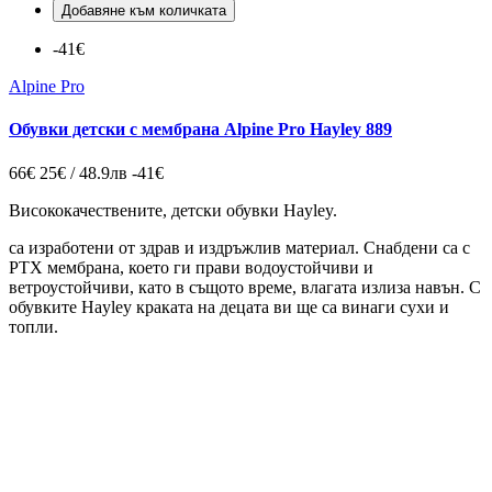
Добавяне към количката
-41€
Alpine Pro
Обувки детски с мембрана Alpine Pro Hayley 889
66€
25€ / 48.9лв
-41€
Висококачествените, детски обувки Hayley.
са изработени от здрав и издръжлив материал. Снабдени са с
PTX мембрана, което ги прави водоустойчиви и
ветроустойчиви, като в същото време, влагата излиза навън. С
обувките Hayley краката на децата ви ще са винаги сухи и
топли.