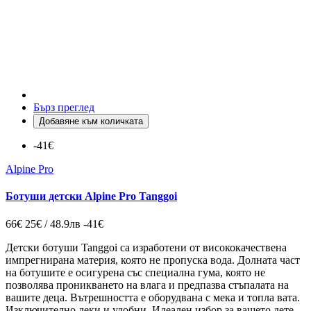
Бърз преглед
Добавяне към количката
-41€
Alpine Pro
Ботуши детски Alpine Pro Tanggoi
66€
25€ / 48.9лв
-41€
Детски ботуши Tanggoi са изработени от висококачествена
импрегнирана материя, която не пропуска вода. Долната част
на ботушите е осигурена със специална гума, която не
позволява проникването на влага и предпазва стъпалата на
вашите деца. Вътрешността е оборудвана с мека и топла вата.
Изключително леки и удобни. Идеален избор за вашето дете.