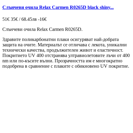
Слънчеви очила Relax Carmen R0265D black shiny...
51€
35€ / 68.45лв
-16€
Слънчеви очила Relax Carmen R0265D
.
Здравите поликарбонатни плаки осигуряват най-добрата
защита на очите. Материалът се отличава с лекота, уникални
технически качества, продължителен живот и еластичност.
Покритието UV 400 отстранява ултравиолетовите лъчи от 400
nm или по-късите вълни. Прозрачността им е многократно
подобрена в сравнение с плаките с обикновено UV покритие.