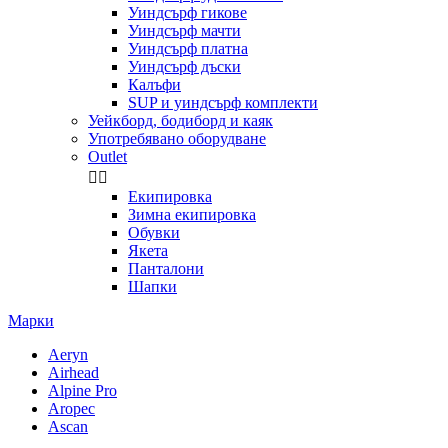
Уиндсърф гикове
Уиндсърф мачти
Уиндсърф платна
Уиндсърф дъски
Калъфи
SUP и уиндсърф комплекти
Уейкборд, бодиборд и каяк
Употребявано оборудване
Outlet


Екипировка
Зимна екипировка
Обувки
Якета
Панталони
Шапки
Марки
Aeryn
Airhead
Alpine Pro
Aropec
Ascan