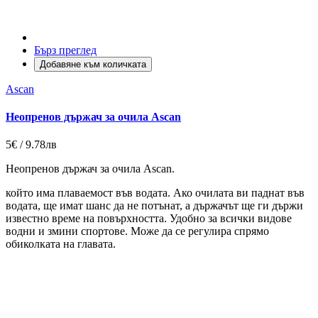
Бърз преглед
Добавяне към количката
Ascan
Неопренов държач за очила Ascan
5€ / 9.78лв
Неопренов държач за очила Ascan.
който има плаваемост във водата. Ако очилата ви паднат във
водата, ще имат шанс да не потънат, а държачът ще ги държи
известно време на повърхността. Удобно за всички видове
водни и змини спортове. Може да се регулира спрямо
обиколката на главата.