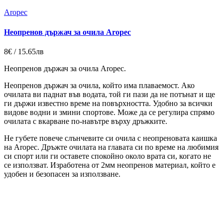
Aropec
Неопренов държач за очила Aropec
8€ / 15.65лв
Неопренов държач за очила Aropec.
Неопренов държач за очила, който има плаваемост. Ако
очилата ви паднат във водата, той ги пази да не потънат и ще
ги държи известно време на повърхността. Удобно за всички
видове водни и змини спортове. Може да се регулира спрямо
очилата с вкарване по-навътре върху дръжките.
Не губете повече слънчевите си очила с неопреновата каишка
на Aropec. Дръжте очилата на главата си по време на любимия
си спорт или ги оставете спокойно около врата си, когато не
се използват. Изработена от 2мм неопренов материал, който е
удобен и безопасен за използване.