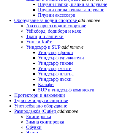
Плувни шапки, шапки за плуване
Плувни очила, очила за плуване
Плувни аксесоари
Оборудване за водни спортове
add
remove
Аксесоари за водни спортове
Уейкборд, бодиборд и каяк
Трапци и лапички
Уинг и Кайт
Уиндсърф и SUP
add
remove
Уиндсърф финки
Уиндсърф удължители
Уиндсърф гикове
Уиндсърф мачти
Уиндсърф платна
Уиндсърф дъски
Калъфи
SUP и уиндсърф комплекти
Протектори и наколенки
Туризъм и други спортове
Употребявано оборудване
Разпродажба (Outlet)
add
remove
Екипировка
Зимна екипировка
Обувки
Якета