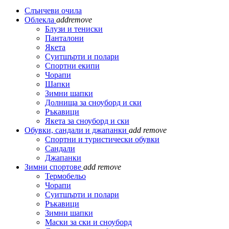
Слънчеви очила
Облекла
add
remove
Блузи и тениски
Панталони
Якета
Суитшърти и полари
Спортни екипи
Чорапи
Шапки
Зимни шапки
Долнища за сноуборд и ски
Ръкавици
Якета за сноуборд и ски
Обувки, сандали и джапанки
add
remove
Спортни и туристически обувки
Сандали
Джапанки
Зимни спортове
add
remove
Термобельо
Чорапи
Суитшърти и полари
Ръкавици
Зимни шапки
Маски за ски и сноуборд