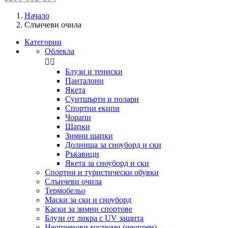
Начало
Слънчеви очила
Категории
Облекла


Блузи и тениски
Панталони
Якета
Суитшърти и полари
Спортни екипи
Чорапи
Шапки
Зимни шапки
Долнища за сноуборд и ски
Ръкавици
Якета за сноуборд и ски
Спортни и туристически обувки
Слънчеви очила
Термобельо
Маски за ски и сноуборд
Каски за зимни спортове
Блузи от ликра с UV защита
Неопренови костюми (неопрен)