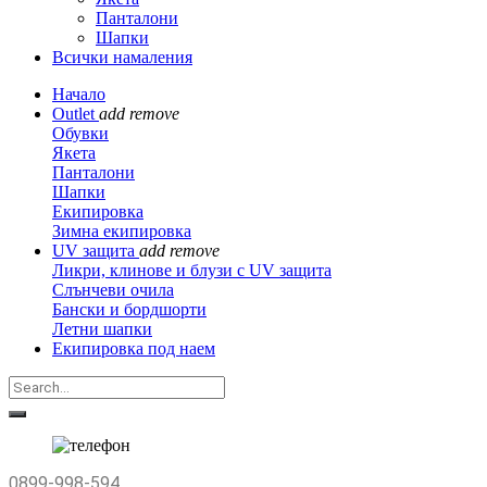
Панталони
Шапки
Всички намаления
Начало
Outlet
add
remove
Обувки
Якета
Панталони
Шапки
Екипировка
Зимна екипировка
UV защита
add
remove
Ликри, клинове и блузи с UV защита
Слънчеви очила
Бански и бордшорти
Летни шапки
Екипировка под наем
0899-998-594