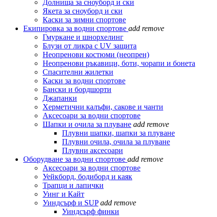
Долнища за сноуборд и ски
Якета за сноуборд и ски
Каски за зимни спортове
Екипировка за водни спортове
add
remove
Гмуркане и шнорхелинг
Блузи от ликра с UV защита
Неопренови костюми (неопрен)
Неопренови ръкавици, боти, чорапи и бонета
Спасителни жилетки
Каски за водни спортове
Бански и бордшорти
Джапанки
Херметични калъфи, сакове и чанти
Аксесоари за водни спортове
Шапки и очила за плуване
add
remove
Плувни шапки, шапки за плуване
Плувни очила, очила за плуване
Плувни аксесоари
Оборудване за водни спортове
add
remove
Аксесоари за водни спортове
Уейкборд, бодиборд и каяк
Трапци и лапички
Уинг и Кайт
Уиндсърф и SUP
add
remove
Уиндсърф финки