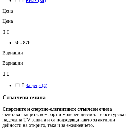

Relax
(34)
Цена
Цена


5€ - 87€
Вариации
Вариации



За деца
(4)
Слънчеви очила
Спортните и спортно-елегантните слънчеви очила
съчетават защита, комфорт и модерен дизайн. Те осигуряват
надеждна UV защита и са подходящи както за активни
дейности на открито, така и за ежедневието.