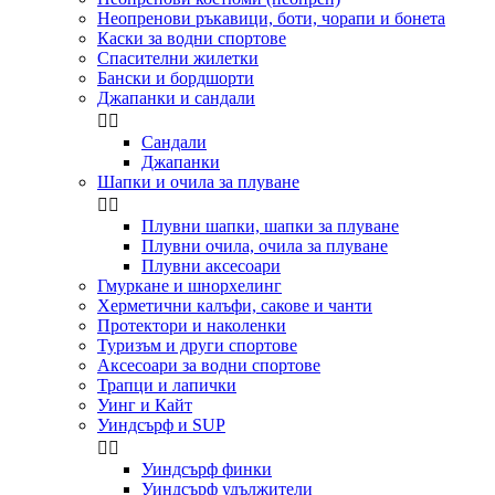
Неопренови ръкавици, боти, чорапи и бонета
Каски за водни спортове
Спасителни жилетки
Бански и бордшорти
Джапанки и сандали


Сандали
Джапанки
Шапки и очила за плуване


Плувни шапки, шапки за плуване
Плувни очила, очила за плуване
Плувни аксесоари
Гмуркане и шнорхелинг
Херметични калъфи, сакове и чанти
Протектори и наколенки
Туризъм и други спортове
Аксесоари за водни спортове
Трапци и лапички
Уинг и Кайт
Уиндсърф и SUP


Уиндсърф финки
Уиндсърф удължители