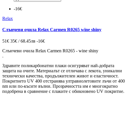
-16€
Relax
Слънчеви очила Relax Carmen R0265 wine shiny
51€
35€ / 68.45лв
-16€
Слънчеви очила Relax Carmen R0265 - wine shiny
.
Здравите поликарбонатни плаки осигуряват най-добрата
защита на очите. Материалът се отличава с лекота, уникални
технически качества, продължителен живот и еластичност.
Покритието UV 400 отстранява ултравиолетовите лъчи от 400
nm или по-късите вълни. Прозрачността им е многократно
подобрена в сравнение с плаките с обикновено UV покритие.