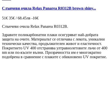
Слънчеви очила Relax Panarea R0312B brown shiny...
51€
35€ / 68.45лв
-16€
Слънчеви очила Relax Panarea R0312B
.
Здравите поликарбонатни плаки осигуряват най-добрата
защита на очите. Материалът се отличава с лекота, уникални
технически качества, продължителен живот и еластичност.
Покритието UV 400 отстранява ултравиолетовите лъчи от 400
nm или по-късите вълни. Прозрачността им е многократно
подобрена в сравнение с плаките с обикновено UV покритие.