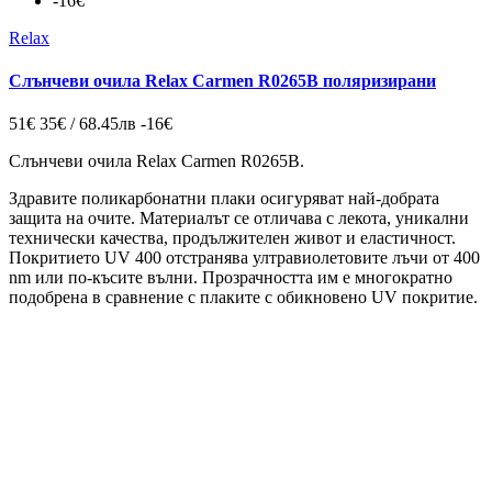
-16€
Relax
Слънчеви очила Relax Carmen R0265B поляризирани
51€
35€ / 68.45лв
-16€
Слънчеви очила Relax Carmen R0265B
.
Здравите поликарбонатни плаки осигуряват най-добрата
защита на очите. Материалът се отличава с лекота, уникални
технически качества, продължителен живот и еластичност.
Покритието UV 400 отстранява ултравиолетовите лъчи от 400
nm или по-късите вълни. Прозрачността им е многократно
подобрена в сравнение с плаките с обикновено UV покритие.