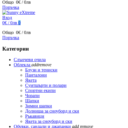
Общо
0€ / 0лв
Поръчка
Вход
0€ / 0лв
0
Общо
0€ / 0лв
Поръчка
Категории
Слънчеви очила
Облекла
add
remove
Блузи и тениски
Панталони
Якета
Суитшърти и полари
Спортни екипи
Чорапи
Шапки
Зимни шапки
Долнища за сноуборд и ски
Ръкавици
Якета за сноуборд и ски
Обувки, сандали и джапанки
add
remove