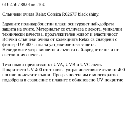
61€
45€ / 88.01лв
-16€
Слънчеви очила Relax Corsica R0267F black shiny
.
Здравите поликарбонатни плаки осигуряват най-добрата
защита на очите. Материалът се отличава с лекота, уникални
технически качества, продължителен живот и еластичност.
Всички слънчеви очила от колекцията Relax са снабдени с
филтър UV 400 - пълна ултравиолетова защита.
Невидимите ултравиолетови лъчи са най-вредните лъчи от
светлинния спектър.
Тези плаки предпазват от UVA, UVB и UVC лъчи.
Покритието UV 400 отстранява ултравиолетовите лъчи от 400
nm или по-късите вълни. Прозрачността им е многократно
подобрена в сравнение с плаките с обикновено UV покритие