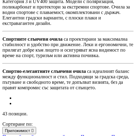
Категория 3 и UV400 защита. Модели с поляризация,
поликарбонат и протектори за екстремни спортове. Очила за
водни спортове с плаваемост, окомплектовани с държач.
Елегантни градски варианти, с плоски плаки и
екстравагантен дизайн.
Спортните слънчеви очила
са проектирани за максимална
стабилност и удобство при движение. Леки и ергономични, те
прилягат добре към лицето и осигуряват ясна видимост по
време на спорт, туризъм или активна почивка.
Спортно-елегантните слънчеви очила
са идеалният баланс
между функционалност и стил. Подходящи за градска среда,
пътуване и свободното време, те допълват визията, без да
правят компромис със защитата от слънцето.
43 позиции.
Сортиране по:
Приложимост
