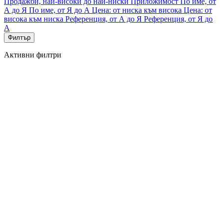
Продажби, най-високи до най-ниски
Приложимост
По име, от
А до Я
По име, от Я до А
Цена: от ниска към висока
Цена: от
висока към ниска
Референция, от А до Я
Референция, от Я до
А
Филтър
Активни филтри