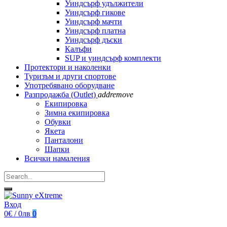
Уиндсърф удължители
Уиндсърф гикове
Уиндсърф мачти
Уиндсърф платна
Уиндсърф дъски
Калъфи
SUP и уиндсърф комплекти
Протектори и наколенки
Туризъм и други спортове
Употребявано оборудване
Разпродажба (Outlet)
add
remove
Екипировка
Зимна екипировка
Обувки
Якета
Панталони
Шапки
Всички намаления
Вход
0€ / 0лв
0