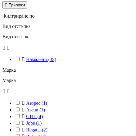

Приложи
Филтриране по
Вид отстъпка
Вид отстъпка



Намалени
(38)
Марка
Марка



Aropec
(1)

Ascan
(1)

GUL
(4)

Jobe
(1)

Regatta
(2)