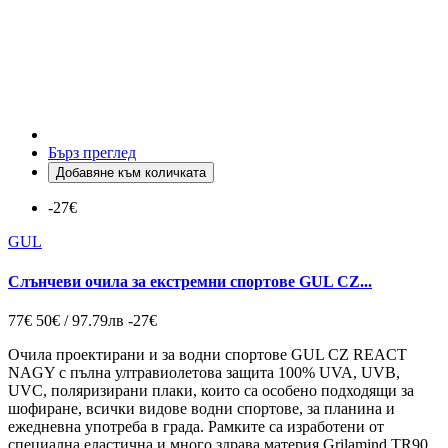
Бърз преглед
Добавяне към количката
-27€
GUL
Слънчеви очила за екстремни спортове GUL CZ...
77€
50€ / 97.79лв
-27€
Очила проектирани и за водни спортове GUL CZ REACT
NAGY с пълна ултравиолетова защита 100% UVA, UVB,
UVC, поляризирани плаки, които са особено подходящи за
шофиране, всички видове водни спортове, за планина и
ежедневна употреба в града. Рамките са изработени от
специална еластична и много здрава материя Grilamind TR90