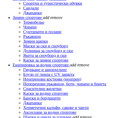
Спортни и туристически обувки
Сандали
Джапанки
Зимни спортове
add
remove
Термобельо
Чорапи
Суитшърти и полари
Ръкавици
Зимни шапки
Маски за ски и сноуборд
Долнища за сноуборд и ски
Якета за сноуборд и ски
Каски за зимни спортове
Екипировка за водни спортове
add
remove
Гмуркане и шнорхелинг
Блузи от ликра с UV защита
Неопренови костюми (неопрен)
Неопренови ръкавици, боти, чорапи и бонета
Спасителни жилетки
Каски за водни спортове
Бански и бордшорти
Джапанки
Херметични калъфи, сакове и чанти
Аксесоари за водни спортове
Шапки и очила за плуване
add
remove