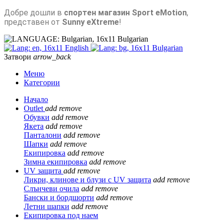
Добре дошли в
спортен магазин Sport eMotion
,
представен от
Sunny eXtreme
!
Bulgarian
English
Bulgarian
Затвори
arrow_back
Меню
Категории
Начало
Outlet
add
remove
Обувки
add
remove
Якета
add
remove
Панталони
add
remove
Шапки
add
remove
Екипировка
add
remove
Зимна екипировка
add
remove
UV защита
add
remove
Ликри, клинове и блузи с UV защита
add
remove
Слънчеви очила
add
remove
Бански и бордшорти
add
remove
Летни шапки
add
remove
Екипировка под наем