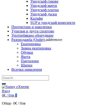
Уиндсърф гикове
Уиндсърф мачти
Уиндсърф платна
Уиндсърф дъски
Калъфи
SUP и уиндсърф комплекти
Протектори и наколенки
Туризъм и други спортове
Употребявано оборудване
Разпродажба (Outlet)
add
remove
Екипировка
Зимна екипировка
Обувки
Якета
Панталони
Шапки
Всички намаления
Вход
0€ / 0лв
0
Общо
0€ / 0лв