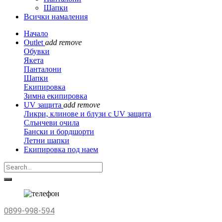
Шапки
Всички намаления
Начало
Outlet
add
remove
Обувки
Якета
Панталони
Шапки
Екипировка
Зимна екипировка
UV защита
add
remove
Ликри, клинове и блузи с UV защита
Слънчеви очила
Бански и бордшорти
Летни шапки
Екипировка под наем
0899-998-594