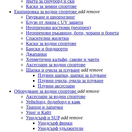
Якета за сноуборд и ски
Каски за зимни спортове
Екипировка за водни спортове
add
remove
Гмуркане и шнорхелинг
Блузи от ликра с UV защита
Неопренови костюми (неопрен)
Неопренови ръкавици, боти, чорапи и бонета
Спасителни жилетки
Каски за водни спортове
Бански и бордшорти
Джапанки
Херметични калъфи, сакове и чанти
Аксесоари за водни спортове
Шапки и очила за плуване
add
remove
Плувни шапки, шапки за плуване
Плувни очила, очила за плуване
Плувни аксесоари
Оборудване за водни спортове
add
remove
Аксесоари за водни спортове
Уейкборд, бодиборд и каяк
Трапци и лапички
Уинг и Кайт
Уиндсърф и SUP
add
remove
Уиндсърф финки
Уиндсърф удължители