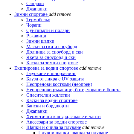
Сандали
Джапанки
Зимни спортове
add
remove
Термобельо
Чорапи
Суитшърти и полари
Ръкавици
Зимни шапки
Маски за ски и сноуборд
Долнища за сноуборд и ски
Якета за сноуборд и ски
Каски за зимни спортове
Екипировка за водни спортове
add
remove
Гмуркане и шнорхелинг
Блузи от ликра с UV защита
Неопренови костюми (неопрен)
Неопренови ръкавици, боти, чорапи и бонета
Спасителни жилетки
Каски за водни спортове
Бански и бордшорти
Джапанки
Херметични калъфи, сакове и чанти
Аксесоари за водни спортове
Шапки и очила за плуване
add
remove
Плувни шапки, шапки за плуване