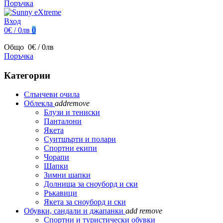
Поръчка
Вход
0€ / 0лв
0
Общо
0€ / 0лв
Поръчка
Категории
Слънчеви очила
Облекла
add
remove
Блузи и тениски
Панталони
Якета
Суитшърти и полари
Спортни екипи
Чорапи
Шапки
Зимни шапки
Долнища за сноуборд и ски
Ръкавици
Якета за сноуборд и ски
Обувки, сандали и джапанки
add
remove
Спортни и туристически обувки