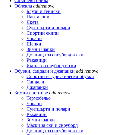
Слънчеви очила
Облекла
add
remove
Блузи и тениски
Панталони
Якета
Суитшърти и полари
Спортни екипи
Чорапи
Шапки
Зимни шапки
Долнища за сноуборд и ски
Ръкавици
Якета за сноуборд и ски
Обувки, сандали и джапанки
add
remove
Спортни и туристически обувки
Сандали
Джапанки
Зимни спортове
add
remove
Термобельо
Чорапи
Суитшърти и полари
Ръкавици
Зимни шапки
Маски за ски и сноуборд
Долнища за сноуборд и ски