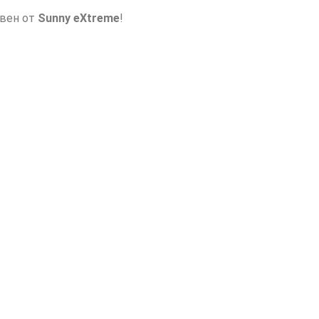
авен от
Sunny eXtreme
!