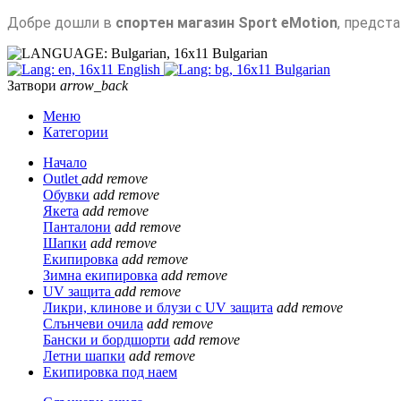
Добре дошли в
спортен магазин Sport eMotion
, предст
Bulgarian
English
Bulgarian
Затвори
arrow_back
Меню
Категории
Начало
Outlet
add
remove
Обувки
add
remove
Якета
add
remove
Панталони
add
remove
Шапки
add
remove
Екипировка
add
remove
Зимна екипировка
add
remove
UV защита
add
remove
Ликри, клинове и блузи с UV защита
add
remove
Слънчеви очила
add
remove
Бански и бордшорти
add
remove
Летни шапки
add
remove
Екипировка под наем