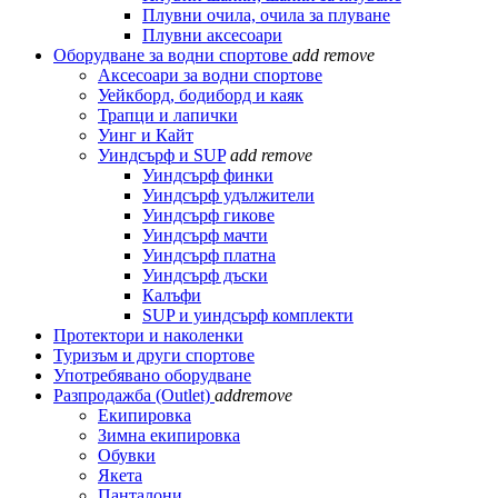
Плувни очила, очила за плуване
Плувни аксесоари
Оборудване за водни спортове
add
remove
Аксесоари за водни спортове
Уейкборд, бодиборд и каяк
Трапци и лапички
Уинг и Кайт
Уиндсърф и SUP
add
remove
Уиндсърф финки
Уиндсърф удължители
Уиндсърф гикове
Уиндсърф мачти
Уиндсърф платна
Уиндсърф дъски
Калъфи
SUP и уиндсърф комплекти
Протектори и наколенки
Туризъм и други спортове
Употребявано оборудване
Разпродажба (Outlet)
add
remove
Екипировка
Зимна екипировка
Обувки
Якета
Панталони