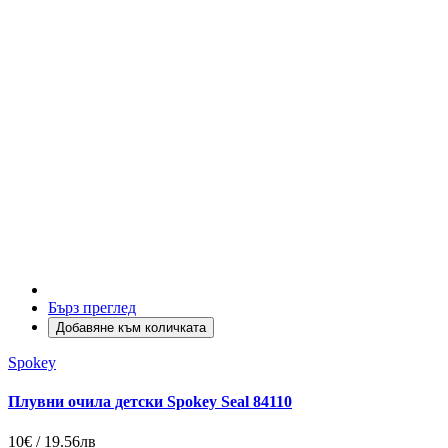
Бърз преглед
Добавяне към количката
Spokey
Плувни очила детски Spokey Seal 84110
10€ / 19.56лв