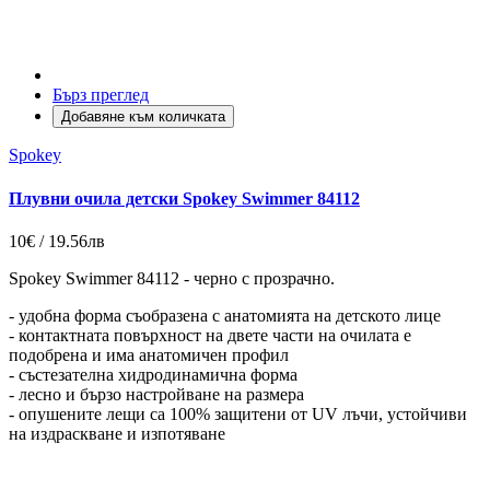
Бърз преглед
Добавяне към количката
Spokey
Плувни очила детски Spokey Swimmer 84112
10€ / 19.56лв
Spokey Swimmer 84112 - черно с прозрачно.
- удобна форма съобразена с анатомията на детското лице
- контактната повърхност на двете части на очилата е
подобрена и има анатомичен профил
- състезателна хидродинамична форма
- лесно и бързо настройване на размера
- опушените лещи са 100% защитени от UV лъчи, устойчиви
на издраскване и изпотяване