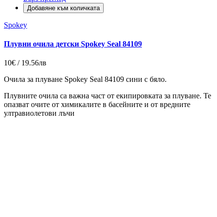
Добавяне към количката
Spokey
Плувни очила детски Spokey Seal 84109
10€ / 19.56лв
Очила за плуване Spokey Seal 84109 сини с бяло.
Плувните очила са важна част от екипировката за плуване. Те
опазват очите от химикалите в басейните и от вредните
ултравиолетови лъчи