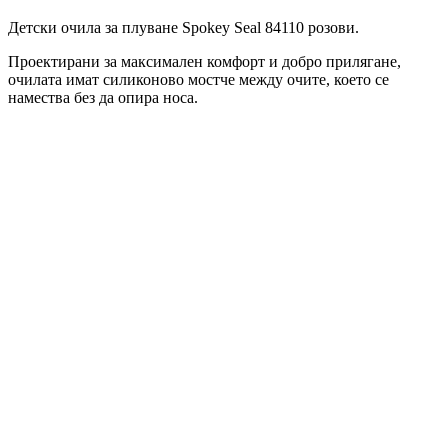
Детски очила за плуване Spokey Seal 84110 розови.
Проектирани за максимален комфорт и добро прилягане,
очилата имат силиконово мостче между очите, което се
намества без да опира носа.