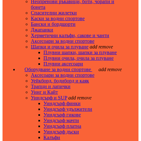
Неопренови ръкавици, боти, чорапи и
бонета
Спасителни жилетки
Каски за водни спортове
Бански и бордшорти
Джапанки
Херметични калъфи, сакове и чанти
Аксесоари за водни спортове
Шапки и очила за плуване
add
remove
Плувни шапки, шапки за плуване
Плувни очила, очила за плуване
Плувни аксесоари
Оборудване за водни спортове
add
remove
Аксесоари за водни спортове
Уейкборд, бодиборд и каяк
Трапци и лапички
Уинг и Кайт
Уиндсърф и SUP
add
remove
Уиндсърф финки
Уиндсърф удължители
Уиндсърф гикове
Уиндсърф мачти
Уиндсърф платна
Уиндсърф дъски
Калъфи