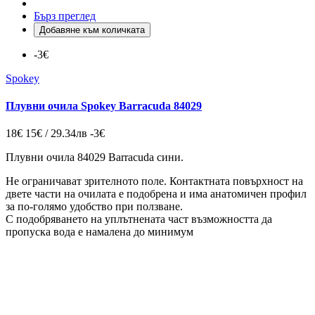
Бърз преглед
Добавяне към количката
-3€
Spokey
Плувни очила Spokey Barracuda 84029
18€
15€ / 29.34лв
-3€
Плувни очила 84029 Barracuda сини.
Не ограничават зрителното поле.
Контактната повърхност на
двете части на очилата е подобрена и има анатомичен профил
за по-голямо удобство при ползване.
С подобряването на уплътнената част възможността да
пропуска вода е намалена до минимум