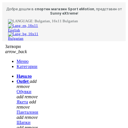
Добре дошли в
спортен магазин Sport eMotion
, представен от
Sunny eXtreme
!
Bulgarian
English
Bulgarian
Затвори
arrow_back
Меню
Категории
Начало
Outlet
add
remove
Обувки
add
remove
Якета
add
remove
Панталони
add
remove
Шапки
add
remove