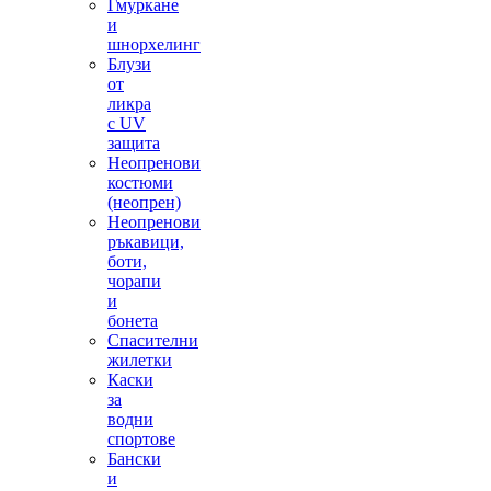
Гмуркане
и
шнорхелинг
Блузи
от
ликра
с UV
защита
Неопренови
костюми
(неопрен)
Неопренови
ръкавици,
боти,
чорапи
и
бонета
Спасителни
жилетки
Каски
за
водни
спортове
Бански
и