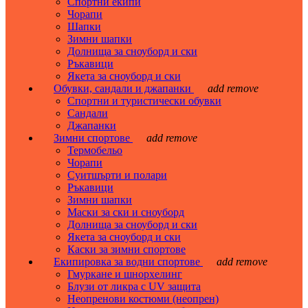
Спортни екипи
Чорапи
Шапки
Зимни шапки
Долнища за сноуборд и ски
Ръкавици
Якета за сноуборд и ски
Обувки, сандали и джапанки
add
remove
Спортни и туристически обувки
Сандали
Джапанки
Зимни спортове
add
remove
Термобельо
Чорапи
Суитшърти и полари
Ръкавици
Зимни шапки
Маски за ски и сноуборд
Долнища за сноуборд и ски
Якета за сноуборд и ски
Каски за зимни спортове
Екипировка за водни спортове
add
remove
Гмуркане и шнорхелинг
Блузи от ликра с UV защита
Неопренови костюми (неопрен)