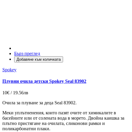
Бърз преглед
Добавяне към количката
Spokey
Плувни очила детски Spokey Seal 83902
10€ / 19.56лв
Очила за плуване за деца Seal 83902.
Меки уплътненения, които пазят очите от химикалите в
басейните или от солената вода в морето. Двойна каишка за
плътно пристягане на очилата, сликонови рамки и
поликарбонатни плаки.