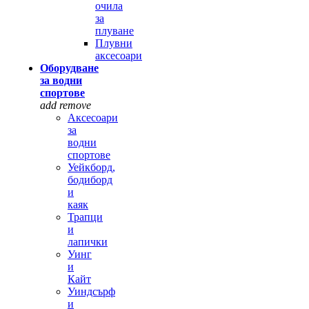
очила
за
плуване
Плувни
аксесоари
Оборудване
за водни
спортове
add
remove
Аксесоари
за
водни
спортове
Уейкборд,
бодиборд
и
каяк
Трапци
и
лапички
Уинг
и
Кайт
Уиндсърф
и