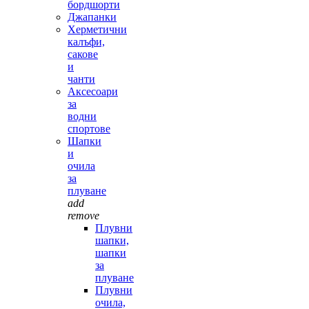
бордшорти
Джапанки
Херметични
калъфи,
сакове
и
чанти
Аксесоари
за
водни
спортове
Шапки
и
очила
за
плуване
add
remove
Плувни
шапки,
шапки
за
плуване
Плувни
очила,