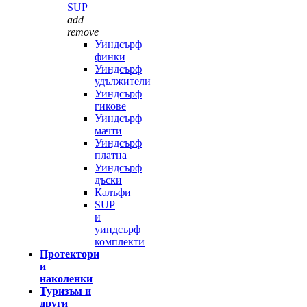
SUP
add
remove
Уиндсърф
финки
Уиндсърф
удължители
Уиндсърф
гикове
Уиндсърф
мачти
Уиндсърф
платна
Уиндсърф
дъски
Калъфи
SUP
и
уиндсърф
комплекти
Протектори
и
наколенки
Туризъм и
други