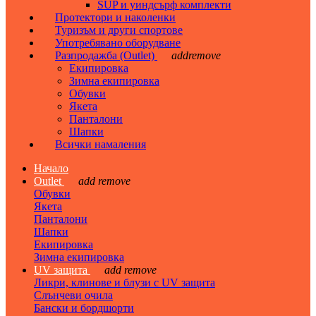
SUP и уиндсърф комплекти
Протектори и наколенки
Туризъм и други спортове
Употребявано оборудване
Разпродажба (Outlet)
add
remove
Екипировка
Зимна екипировка
Обувки
Якета
Панталони
Шапки
Всички намаления
Начало
Outlet
add
remove
Обувки
Якета
Панталони
Шапки
Екипировка
Зимна екипировка
UV защита
add
remove
Ликри, клинове и блузи с UV защита
Слънчеви очила
Бански и бордшорти