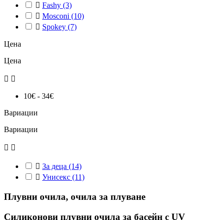

Fashy
(3)

Mosconi
(10)

Spokey
(7)
Цена
Цена


10€ - 34€
Вариации
Вариации



За деца
(14)

Унисекс
(11)
Плувни очила, очила за плуване
Силиконови плувни очила за басейн с UV