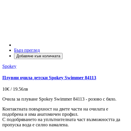
Бърз преглед
Добавяне към количката
Spokey
Плувни очила детски Spokey Swimmer 84113
10€ / 19.56лв
Очила за плуване Spokey Swimmer 84113 - розово с бяло.
Контактната повърхност на двете части на очилата е
подобрена и има анатомичен профил.
С подобряването на уплътнителната част възможността да
пропуска вода е силно намалена.