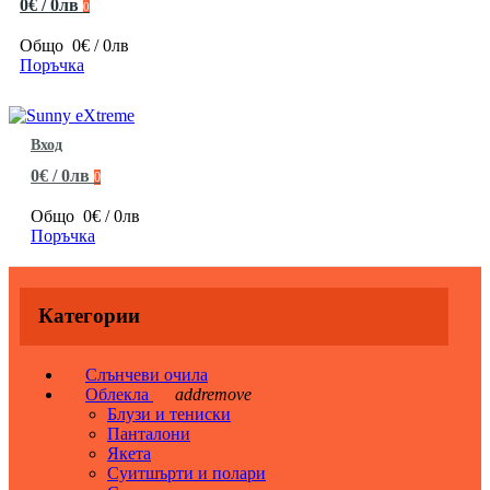
0€ / 0лв
0
Общо
0€ / 0лв
Поръчка
Вход
0€ / 0лв
0
Общо
0€ / 0лв
Поръчка
Категории
Слънчеви очила
Облекла
add
remove
Блузи и тениски
Панталони
Якета
Суитшърти и полари