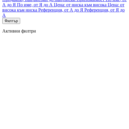
А до Я
По име, от Я до А
Цена: от ниска към висока
Цена: от
висока към ниска
Референция, от А до Я
Референция, от Я до
А
Филтър
Активни филтри