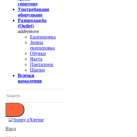
спортове
Употребявано
оборудване
Разпродажба
(Outlet)
add
remove
Екипировка
Зимна
екипировка
Обувки
Якета
Панталони
Шапки
Всички
намаления
Вход