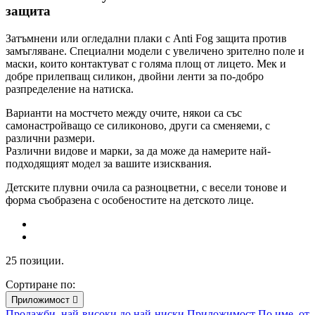
защита
Затъмнени или огледални плаки с
Anti Fog защита против
замъгляване
. Специални модели с увеличено зрително поле и
маски, които контактуват с голяма площ от лицето. Мек и
добре прилепващ силикон, двойни ленти за по-добро
разпределение на натиска.
Варианти на мостчето между очите, някои са със
самонастройващо се силиконово, други са сменяеми, с
различни размери.
Различни видове и марки, за да може да намерите най-
подходящият модел за вашите изисквания.
Детските плувни очила са разноцветни, с весели тонове и
форма съобразена с особеностите на детското лице.
25 позиции.
Сортиране по:
Приложимост

Продажби, най-високи до най-ниски
Приложимост
По име, от