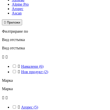
Alpine Pro
Aropec
Ascan

Приложи
Филтриране по
Вид отстъпка
Вид отстъпка



Намалени
(6)

Нов продукт
(2)
Марка
Марка



Aropec
(5)