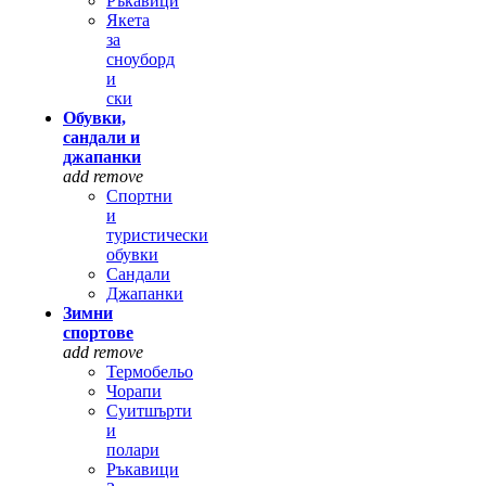
Ръкавици
Якета
за
сноуборд
и
ски
Обувки,
сандали и
джапанки
add
remove
Спортни
и
туристически
обувки
Сандали
Джапанки
Зимни
спортове
add
remove
Термобельо
Чорапи
Суитшърти
и
полари
Ръкавици