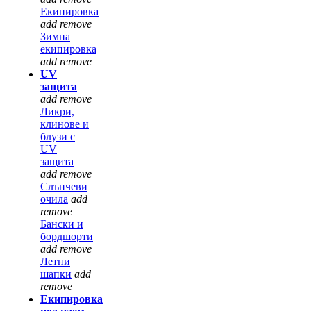
Екипировка
add
remove
Зимна
екипировка
add
remove
UV
защита
add
remove
Ликри,
клинове и
блузи с
UV
защита
add
remove
Слънчеви
очила
add
remove
Бански и
бордшорти
add
remove
Летни
шапки
add
remove
Екипировка