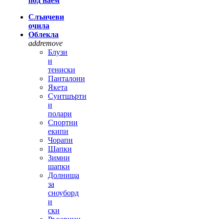
под наем
Слънчеви
очила
Облекла
add
remove
Блузи
и
тениски
Панталони
Якета
Суитшърти
и
полари
Спортни
екипи
Чорапи
Шапки
Зимни
шапки
Долнища
за
сноуборд
и
ски