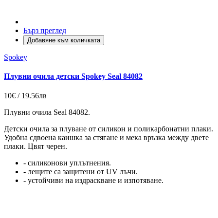
Бърз преглед
Добавяне към количката
Spokey
Плувни очила детски Spokey Seal 84082
10€ / 19.56лв
Плувни очила Seal 84082.
Детски очила за плуване от силикон и поликарбонатни плаки.
Удобна сдвоена каишка за стягане и мека връзка между двете
плаки. Цвят черен.
- силиконови уплътнения.
- лещите са защитени от UV лъчи.
- устойчиви на издраскване и изпотяване.