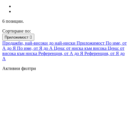
6 позиции.
Сортиране по:
Приложимост

Продажби, най-високи до най-ниски
Приложимост
По име, от
А до Я
По име, от Я до А
Цена: от ниска към висока
Цена: от
висока към ниска
Референция, от А до Я
Референция, от Я до
А
Активни филтри