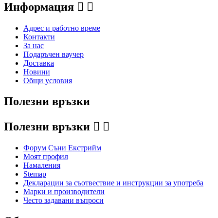
Информация


Адрес и работно време
Контакти
За нас
Подаръчен ваучер
Доставка
Новини
Общи условия
Полезни връзки
Полезни връзки


Форум Съни Екстрийм
Моят профил
Намаления
Stemap
Декларации за съотвествие и инструкции за употреба
Марки и производители
Често задавани въпроси