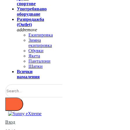
спортове
Употребявано
оборудване
Разпродажба
(Outlet)
add
remove
Екипировка
Зимна
екипировка
Обувки
Якета
Панталони
Шапки
Всички
намаления
Вход