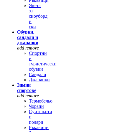
Ръкавици
Якета
за
сноуборд
и
ски
Обувки,
сандали и
джапанки
add
remove
Спортни
и
туристически
обувки
Сандали
Джапанки
Зимни
спортове
add
remove
Термобельо
Чорапи
Суитшърти
и
полари
Ръкавици