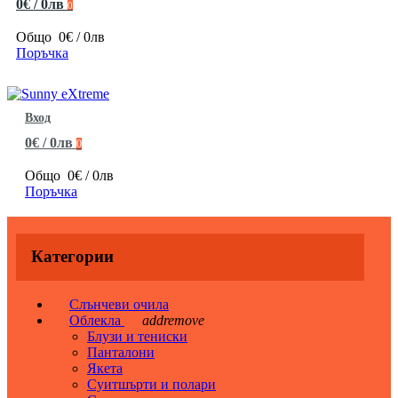
0€ / 0лв
0
Общо
0€ / 0лв
Поръчка
Вход
0€ / 0лв
0
Общо
0€ / 0лв
Поръчка
Категории
Слънчеви очила
Облекла
add
remove
Блузи и тениски
Панталони
Якета
Суитшърти и полари