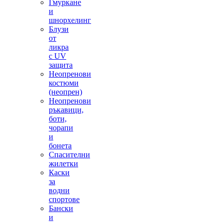
Гмуркане
и
шнорхелинг
Блузи
от
ликра
с UV
защита
Неопренови
костюми
(неопрен)
Неопренови
ръкавици,
боти,
чорапи
и
бонета
Спасителни
жилетки
Каски
за
водни
спортове
Бански
и