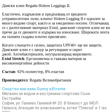
Дамски клин Regatta Holeen Leggings II.
Еластичен, издръжлив и предпазващ от вредните
ултравиолетови лъчи, клинът Holeen Legging II е идеален за
много видове спорт, както и за ежедневно носене. Отличаващ
се с разтегливият материал Extol, дамският спортен клин не ви
пречи да се движите и издържа на износване. Широката лента
на талията създава плътно прилягане.
Когато слънцето е силно, защитата UPF40+ ще ви защити.
Дамският клин е с шнур за регулиране и скрит
джоб. Антибактериален, неутрализиращ миризмите.
Extol Stretch
: Ергономична и гъвкава материя за
високоенергийни дейности
Състав
: 92% полиестер, 8% еластан
Производител
: Regatta Великобритания
Спортен магазин Sunny eXtreme
Магазин за водни и екстремни спортове Съни
Екстрийм.
София, ул. Галилео Галилей № 20. В близост до МОЛ
Галакси, Агенция по вписванията, хотел "Плиска" и 1-во