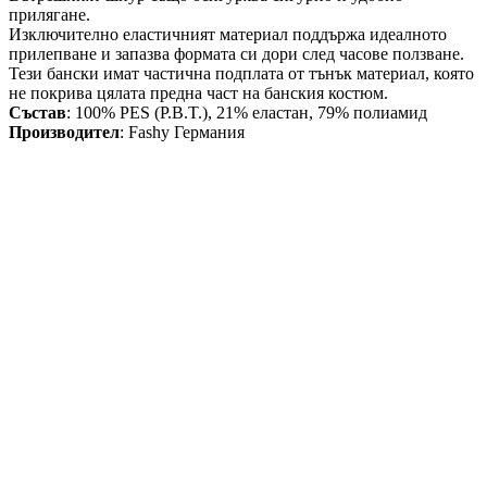
прилягане.
Изключително еластичният материал поддържа идеалното
прилепване и запазва формата си дори след часове ползване.
Тези бански имат
частична
подплата
от тънък материал, която
не покрива цялата предна част на банския костюм.
Състав
: 100% PES (P.B.T.),
21% еластан, 79% полиамид
Производител
: Fashy Германия