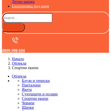
Летни шапки
Екипировка под наем
0899-998-594
Начало
Облекла
Спортни екипи
Облекла
Блузи и тениски
Панталони
Якета
Суитшърти и полари
Спортни екипи
Чорапи
Шапки