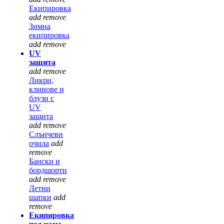
Екипировка
add
remove
Зимна
екипировка
add
remove
UV
защита
add
remove
Ликри,
клинове и
блузи с
UV
защита
add
remove
Слънчеви
очила
add
remove
Бански и
бордшорти
add
remove
Летни
шапки
add
remove
Екипировка