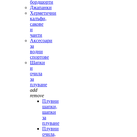
бордшорти
Джапанки
Херметични
калъфи,
сакове
и
чанти
Аксесоари
за
водни
спортове
Шапки
и
очила
за
плуване
add
remove
Плувни
шапки,
шапки
за
плуване
Плувни
очила,