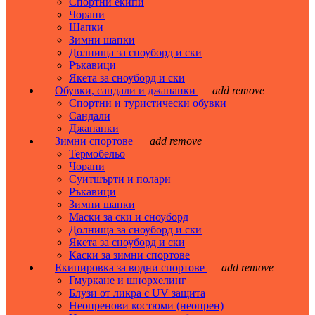
Спортни екипи
Чорапи
Шапки
Зимни шапки
Долнища за сноуборд и ски
Ръкавици
Якета за сноуборд и ски
Обувки, сандали и джапанки
add
remove
Спортни и туристически обувки
Сандали
Джапанки
Зимни спортове
add
remove
Термобельо
Чорапи
Суитшърти и полари
Ръкавици
Зимни шапки
Маски за ски и сноуборд
Долнища за сноуборд и ски
Якета за сноуборд и ски
Каски за зимни спортове
Екипировка за водни спортове
add
remove
Гмуркане и шнорхелинг
Блузи от ликра с UV защита
Неопренови костюми (неопрен)