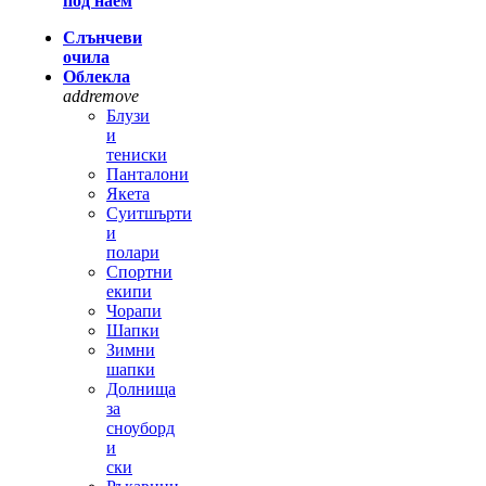
под наем
Слънчеви
очила
Облекла
add
remove
Блузи
и
тениски
Панталони
Якета
Суитшърти
и
полари
Спортни
екипи
Чорапи
Шапки
Зимни
шапки
Долнища
за
сноуборд
и
ски