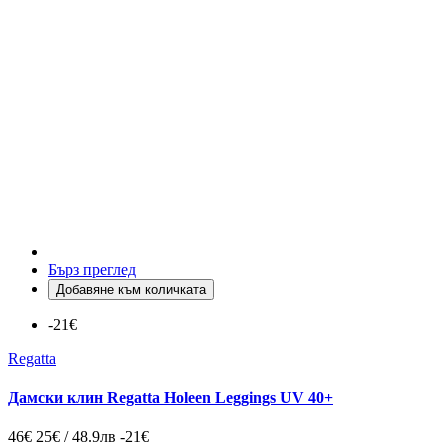
Бърз преглед
Добавяне към количката
-21€
Regatta
Дамски клин Regatta Holeen Leggings UV 40+
46€
25€ / 48.9лв
-21€