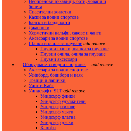
Неопренови ръкавици, боти, чорапи и
бонета
Спасителни жилетки
Каски за водни спортове
Бански и бордшорти
Джапанки
Херметични калъфи, сакове и чанти
Аксесоари за водни спортове
Шапки и очила за плуване
add
remove
Плувни шапки, шапки за плуване
Плувни очила, очила за плуване
Плувни аксесоари
Оборудване за водни спортове
add
remove
Аксесоари за водни спортове
Уейкборд, бодиборд и каяк
Трапци и лапички
Уинг и Кайт
Уиндсърф и SUP
add
remove
Уиндсърф финки
Уиндсърф удължители
Уиндсърф гикове
Уиндсърф мачти
Уиндсърф платна
Уиндсърф дъски
Калъфи