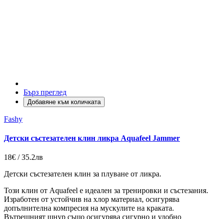
Бърз преглед
Добавяне към количката
Fashy
Детски състезателен клин ликра Aquafeel Jammer
18€ / 35.2лв
Детски състезателен клин за плуване от ликра.
Този клин от Aquafeel е идеален за тренировки и състезания.
Изработен от устойчив на хлор материал, осигурява
допълнителна компресия на мускулите на краката.
Вътрешният шнур също осигурява сигурно и удобно