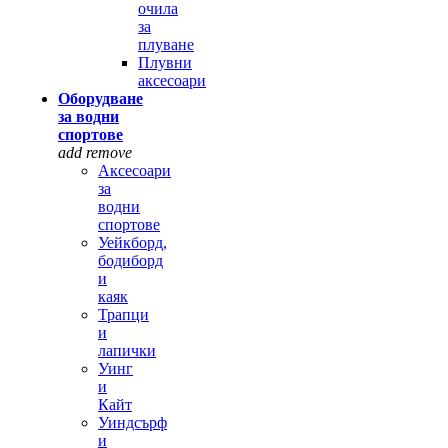
очила
за
плуване
Плувни
аксесоари
Оборудване
за водни
спортове
add
remove
Аксесоари
за
водни
спортове
Уейкборд,
бодиборд
и
каяк
Трапци
и
лапички
Уинг
и
Кайт
Уиндсърф
и