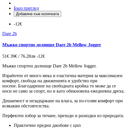
Бърз преглед
Добавяне към количката
-12€
Dare 2b
Мъжко спортно долнище Dare 2b Mellow Jogger
51€
39€ / 76.28лв
-12€
Мъжко спортно долнище Dare 2b Mellow Jogger.
Изработен от много мека и еластична материя за
максимален
комфорт, свобода на движенията и удобство при
носене. Благодарение на свободната кройка то може да се
носи не само за спорт, но и като обикновена ежедневна дреха.
Дишаемост и незадържане на влага, за по-голям комфорт при
всякакви обстоятелства.
Перфектен избор за тичане, преходи и разходки из природата.
Практични предни джобове с цип