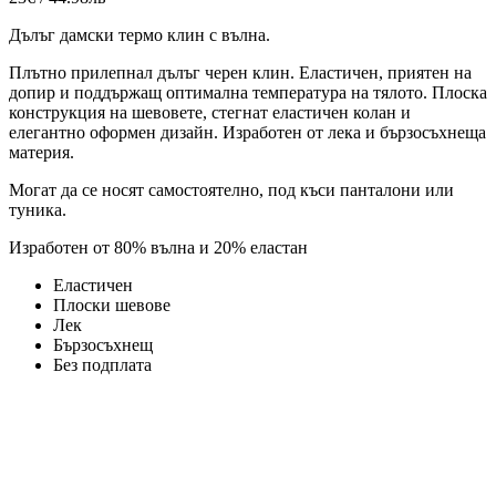
Дълъг дамски термо клин с вълна.
Плътно прилепнал дълъг черен клин. Еластичен, приятен на
допир и поддържащ оптимална температура на тялото. Плоска
конструкция на шевовете, стегнат еластичен колан и
елегантно оформен дизайн. Изработен от лека и бързосъхнеща
материя.
Могат да се носят самостоятелно, под къси панталони или
туника.
Изработен от 80% вълна и 20% еластан
Еластичен
Плоски шевове
Лек
Бързосъхнещ
Без подплата