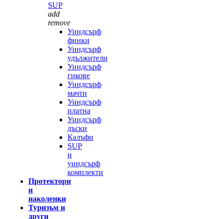
SUP
add
remove
Уиндсърф
финки
Уиндсърф
удължители
Уиндсърф
гикове
Уиндсърф
мачти
Уиндсърф
платна
Уиндсърф
дъски
Калъфи
SUP
и
уиндсърф
комплекти
Протектори
и
наколенки
Туризъм и
други