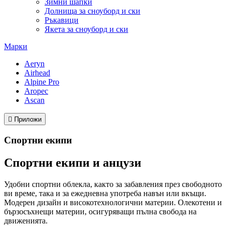
Зимни шапки
Долнища за сноуборд и ски
Ръкавици
Якета за сноуборд и ски
Марки
Aeryn
Airhead
Alpine Pro
Aropec
Ascan

Приложи
Спортни екипи
Спортни екипи и анцузи
Удобни спортни облекла, както за забавления през свободното
ви време, така и за ежедневна употреба навън или вкъщи.
Модерен дизайн и високотехнологични материи. Олекотени и
бързосъхнещи материи,
осигуряващи пълна свобода на
движенията.