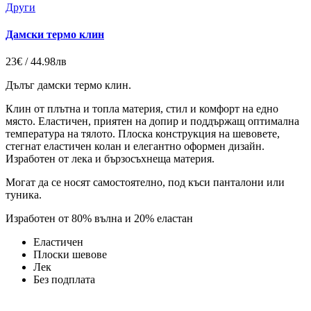
Други
Дамски термо клин
23€ / 44.98лв
Дълъг дамски термо клин.
Клин от плътна и топла материя, стил и комфорт на едно
място. Еластичен, приятен на допир и поддържащ оптимална
температура на тялото. Плоска конструкция на шевовете,
стегнат еластичен колан и елегантно оформен дизайн.
Изработен от лека и бързосъхнеща материя.
Могат да се носят самостоятелно, под къси панталони или
туника.
Изработен от 80% вълна и 20% еластан
Еластичен
Плоски шевове
Лек
Без подплата