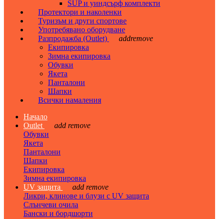
SUP и уиндсърф комплекти
Протектори и наколенки
Туризъм и други спортове
Употребявано оборудване
Разпродажба (Outlet)
add
remove
Екипировка
Зимна екипировка
Обувки
Якета
Панталони
Шапки
Всички намаления
Начало
Outlet
add
remove
Обувки
Якета
Панталони
Шапки
Екипировка
Зимна екипировка
UV защита
add
remove
Ликри, клинове и блузи с UV защита
Слънчеви очила
Бански и бордшорти