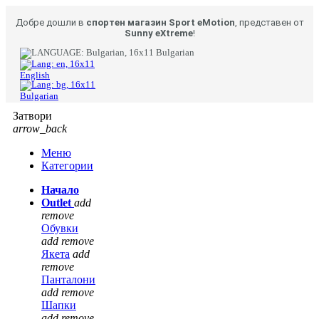
Добре дошли в
спортен магазин Sport eMotion
, представен от
Sunny eXtreme
!
Bulgarian
English
Bulgarian
Затвори
arrow_back
Меню
Категории
Начало
Outlet
add
remove
Обувки
add
remove
Якета
add
remove
Панталони
add
remove
Шапки
add
remove