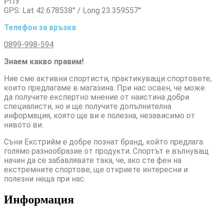
РПУ.
GPS: Lat 42.678538° / Long 23.359557°
Телефон за връзка
0899-998-594
Знаем какво правим!
Ние сме активни спортисти, практикуващи спортовете,
които предлагаме в магазина. При нас освен, че може
да получите експертно мнение от наистина добри
специалисти, но и ще получите допълнителна
информация, която ще ви е полезна, независимо от
нивото ви.
Съни Екстрийм е добре познат бранд, който предлага
голямо разнообразие от продукти. Спортът е вълнуващ
начин да се забавлявате така, че, ако сте фен на
екстремните спортове, ще откриете интересни и
полезни неща при нас.
Информация