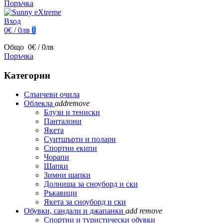
Поръчка
Вход
0€ / 0лв
0
Общо
0€ / 0лв
Поръчка
Категории
Слънчеви очила
Облекла
add
remove
Блузи и тениски
Панталони
Якета
Суитшърти и полари
Спортни екипи
Чорапи
Шапки
Зимни шапки
Долнища за сноуборд и ски
Ръкавици
Якета за сноуборд и ски
Обувки, сандали и джапанки
add
remove
Спортни и туристически обувки