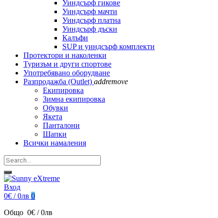
Уиндсърф гикове
Уиндсърф мачти
Уиндсърф платна
Уиндсърф дъски
Калъфи
SUP и уиндсърф комплекти
Протектори и наколенки
Туризъм и други спортове
Употребявано оборудване
Разпродажба (Outlet)
add
remove
Екипировка
Зимна екипировка
Обувки
Якета
Панталони
Шапки
Всички намаления
Вход
0€ / 0лв
0
Общо
0€ / 0лв