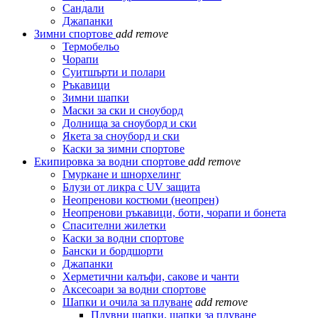
Сандали
Джапанки
Зимни спортове
add
remove
Термобельо
Чорапи
Суитшърти и полари
Ръкавици
Зимни шапки
Маски за ски и сноуборд
Долнища за сноуборд и ски
Якета за сноуборд и ски
Каски за зимни спортове
Екипировка за водни спортове
add
remove
Гмуркане и шнорхелинг
Блузи от ликра с UV защита
Неопренови костюми (неопрен)
Неопренови ръкавици, боти, чорапи и бонета
Спасителни жилетки
Каски за водни спортове
Бански и бордшорти
Джапанки
Херметични калъфи, сакове и чанти
Аксесоари за водни спортове
Шапки и очила за плуване
add
remove
Плувни шапки, шапки за плуване