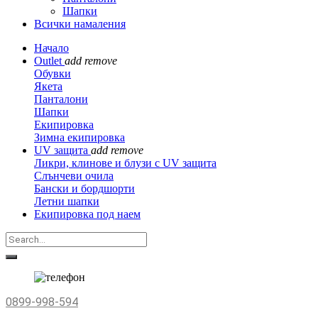
Шапки
Всички намаления
Начало
Outlet
add
remove
Обувки
Якета
Панталони
Шапки
Екипировка
Зимна екипировка
UV защита
add
remove
Ликри, клинове и блузи с UV защита
Слънчеви очила
Бански и бордшорти
Летни шапки
Екипировка под наем
0899-998-594