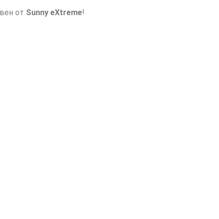
авен от
Sunny eXtreme
!