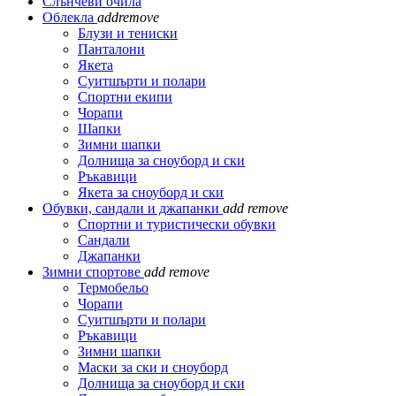
Слънчеви очила
Облекла
add
remove
Блузи и тениски
Панталони
Якета
Суитшърти и полари
Спортни екипи
Чорапи
Шапки
Зимни шапки
Долнища за сноуборд и ски
Ръкавици
Якета за сноуборд и ски
Обувки, сандали и джапанки
add
remove
Спортни и туристически обувки
Сандали
Джапанки
Зимни спортове
add
remove
Термобельо
Чорапи
Суитшърти и полари
Ръкавици
Зимни шапки
Маски за ски и сноуборд
Долнища за сноуборд и ски