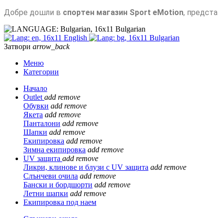
Добре дошли в
спортен магазин Sport eMotion
, предст
Bulgarian
English
Bulgarian
Затвори
arrow_back
Меню
Категории
Начало
Outlet
add
remove
Обувки
add
remove
Якета
add
remove
Панталони
add
remove
Шапки
add
remove
Екипировка
add
remove
Зимна екипировка
add
remove
UV защита
add
remove
Ликри, клинове и блузи с UV защита
add
remove
Слънчеви очила
add
remove
Бански и бордшорти
add
remove
Летни шапки
add
remove
Екипировка под наем