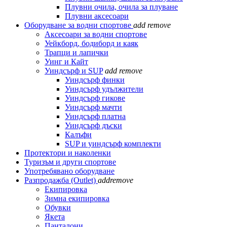
Плувни очила, очила за плуване
Плувни аксесоари
Оборудване за водни спортове
add
remove
Аксесоари за водни спортове
Уейкборд, бодиборд и каяк
Трапци и лапички
Уинг и Кайт
Уиндсърф и SUP
add
remove
Уиндсърф финки
Уиндсърф удължители
Уиндсърф гикове
Уиндсърф мачти
Уиндсърф платна
Уиндсърф дъски
Калъфи
SUP и уиндсърф комплекти
Протектори и наколенки
Туризъм и други спортове
Употребявано оборудване
Разпродажба (Outlet)
add
remove
Екипировка
Зимна екипировка
Обувки
Якета
Панталони