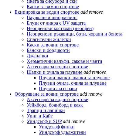
Якета за сноуборд и ски
Каски за зимни спортове
Екипировка за водни спортове
add
remove
Гмуркане и шнорхелинг
Блузи от ликра с UV защита
Неопренови костюми (неопрен)
Неопренови ръкавици, боти, чорапи и бонета
Спасителни жилетки
Каски за водни спортове
Бански и бордшорти
Джапанки
Херметични калъфи, сакове и чанти
Аксесоари за водни спортове
Шапки и очила за плуване
add
remove
Плувни шапки, шапки за плуване
Плувни очила, очила за плуване
Плувни аксесоари
Оборудване за водни спортове
add
remove
Аксесоари за водни спортове
Уейкборд, бодиборд и каяк
Трапци и лапички
Уинг и Кайт
Уиндсърф и SUP
add
remove
Уиндсърф финки
Уиндсърф удължители