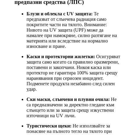
предпазни средства (ЛПС)
Блузи и облекла с UV защита:
Те
предпазват от слънчева радиация само
покритите части на тялото. Внимание:
Нивото на UV защита (UPF) може да
намалее при намокряне, силно разтягане на
материята или вследствие на нормално
износване и пране.
Каски и протекторни жилетки:
Осигуряват
защита само когато са правилно оразмерени,
поставени и закопчани. Никоя каска или
протектор не гарантира 100% защита срещу
наранявания при сериозен инцидент.
Подменете продукта незабавно след силен
удар.
Ски маски, слънчеви и плувни очила:
Не
са предназначени за директно гледане към
слънцето или за защита срещу изкуствени
източници на UV лъчи.
Туристически щеки:
Не използвайте за
понасяне на пълното тегло на тялото при