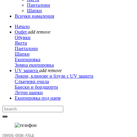
Панталони
Шапки
Всички намаления
Начало
Outlet
add
remove
Обувки
Якета
Панталони
Шапки
Екипировка
Зимна екипировка
UV защита
add
remove
Ликри, клинове и блузи с UV защита
Слънчеви очила
Бански и бордшорти
Летни шапки
Екипировка под наем
0899-998-594