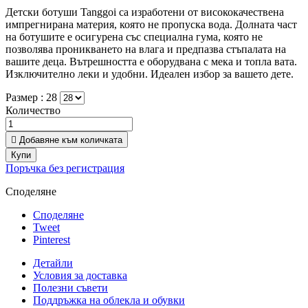
Детски ботуши Tanggoi са изработени от висококачествена
импрегнирана материя, която не пропуска вода. Долната част
на ботушите е осигурена със специална гума, която не
позволява проникването на влага и предпазва стъпалата на
вашите деца. Вътрешността е оборудвана с мека и топла вата.
Изключително леки и удобни. Идеален избор за вашето дете.
Размер :
28
Количество

Добавяне към количката
Купи
Поръчка без регистрация
Споделяне
Споделяне
Tweet
Pinterest
Детайли
Условия за доставка
Полезни съвети
Поддръжка на облекла и обувки