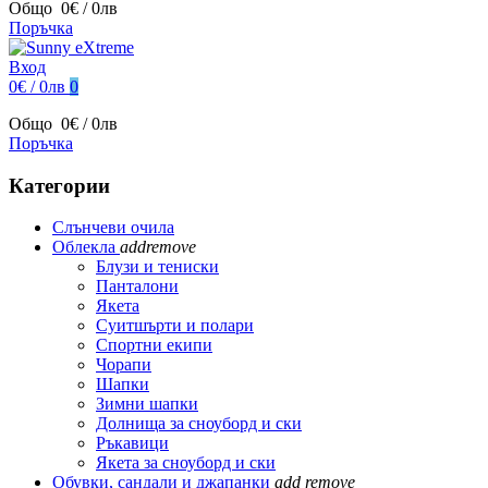
Общо
0€ / 0лв
Поръчка
Вход
0€ / 0лв
0
Общо
0€ / 0лв
Поръчка
Категории
Слънчеви очила
Облекла
add
remove
Блузи и тениски
Панталони
Якета
Суитшърти и полари
Спортни екипи
Чорапи
Шапки
Зимни шапки
Долнища за сноуборд и ски
Ръкавици
Якета за сноуборд и ски
Обувки, сандали и джапанки
add
remove