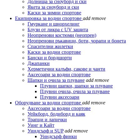
Долнища за сноуборд и ски
Якета за сноуборд и ски
Каски за зимни спортове
Екипировка за водни спортове
add
remove
Гмуркане и шнорхелинг
Блузи от ликра с UV защита
Неопренови костюми (неопрен)
Неопренови ръкавици, боти, чорапи и бонета
Спасителни жилетки
Каски за водни спортове
Бански и бордшорти
Джапанки
Херметични калъфи, сакове и чанти
Аксесоари за водни спортове
Шапки и очила за плуване
add
remove
Плувни шапки, шапки за плуване
Плувни очила, очила за плуване
Плувни аксесоари
Оборудване за водни спортове
add
remove
Аксесоари за водни спортове
Уейкборд, бодиборд и каяк
Трапци и лапички
Уинг и Кайт
Уиндсърф и SUP
add
remove
Уиндсърф финки