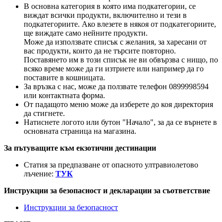
В основна категория в която има подкатегории, се
виждат всички продукти, включително и тези в
подкатегориите. Ако влезете в някоя от подкатегориите,
ще виждате само нейните продукти.
Може да използвате списък с желания, за харесани от
вас продукти, които да не търсите повторно.
Поставянето им в този списък не ви обвързва с нищо, по
всяко време може да ги изтриете или например да го
поставите в кошницата.
За връзка с нас, може да ползвате телефон 0899998594
или контактната форма.
От падащото меню може да изберете до коя директория
да стигнете.
Натиснете логото или бутон "Начало", за да се върнете в
основната страница на магазина.
За пътуващите към екзотични дестинации
Статия за предпазване от опасното ултравиолетово
лъчение:
ТУК
Инструкции за безопасност и декларации за съответствие
Инструкции за безопасност