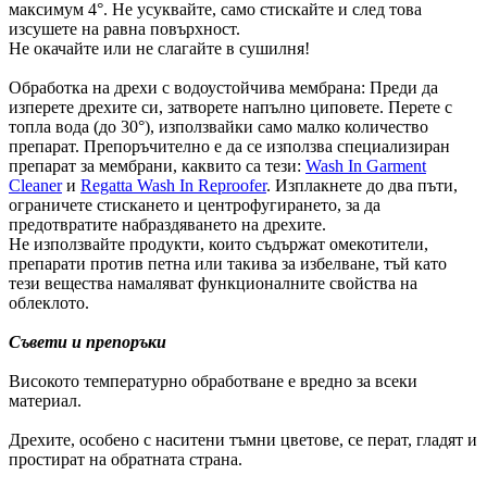
максимум 4°. Не усуквайте, само стискайте и след това
изсушете на равна повърхност.
Не окачайте или не слагайте в сушилня!
Обработка на дрехи с водоустойчива мембрана: Преди да
изперете дрехите си, затворете напълно циповете. Перете с
топла вода (до 30°), използвайки само малко количество
препарат. Препоръчително е да се използва специализиран
препарат за мембрани, каквито са тези:
Wash In Garment
Cleaner
и
Regatta Wash In Reproofer
. Изплакнете до два пъти,
ограничете стискането и центрофугирането, за да
предотвратите набраздяването на дрехите.
Не използвайте продукти, които съдържат омекотители,
препарати против петна или такива за избелване, тъй като
тези вещества намаляват функционалните свойства на
облеклото.
Съвети и препоръки
Високото температурно обработване е вредно за всеки
материал.
Дрехите, особено с наситени тъмни цветове, се перат, гладят и
простират на обратната страна.