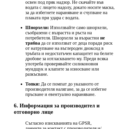
освен под пряк надзор. Не скачайте във
водата с лицето надолу, докато носите маска,
за да избегнете нараняване и счупване на
плаката при удара с водата.
Шнорхели:
Използвайте само шнорхели,
съобразени с възрастта и ръста на
потребителя. Шнорхели за възрастни
не
трябва
да се използват от деца поради риск
от натрупване на въглероден диоксид в
тръбата и недостатъчен капацитет на белите
дробове за изтласкването му. Преди всяка
употреба проверявайте силиконовия
мундщук и клапите за износване или
разкъсване.
Топки:
Да се помпат до указаното от
производителя налягане, за да се избегне
пръсване и евентуално нараняване.
6. Информация за производител и
отговорно лице
Съгласно изискванията на GPSR,
данните за контакт с производителя и/