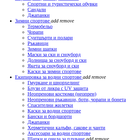
Спортни и туристически обувки
Сандали
Джапанки
Зимни спортове
add
remove
Термобельо
Чорапи
Суитшърти и полари
Ръкавици
Зимни шапки
Маски за ски и сноуборд
Долнища за сноуборд и ски
Якета за сноуборд и ски
Каски за зимни спортове
Екипировка за водни спортове
add
remove
Гмуркане и шнорхелинг
Блузи от ликра с UV защита
Неопренови костюми (неопрен)
Неопренови ръкавици, боти, чорапи и бонета
Спасителни жилетки
Каски за водни спортове
Бански и бордшорти
Джапанки
Херметични калъфи, сакове и чанти
Аксесоари за водни спортове
Шапки и очила за плуване
add
remove