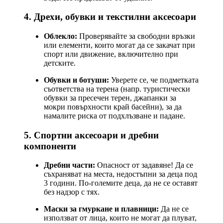
4. Дрехи, обувки и текстилни аксесоари
Облекло:
Проверявайте за свободни връзки
или елементи, които могат да се закачат при
спорт или движение, включително при
детските.
Обувки и ботуши:
Уверете се, че подметката
съответства на терена (напр. туристически
обувки за пресечен терен, джапанки за
мокри повърхности край басейни), за да
намалите риска от подхлъзване и падане.
5. Спортни аксесоари и дребни
компоненти
Дребни части:
Опасност от задавяне! Да се
съхраняват на места, недостъпни за деца под
3 години. По-големите деца, да не се оставят
без надзор с тях.
Маски за гмуркане и плавници:
Да не се
използват от лица, които не могат да плуват,