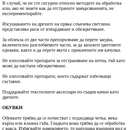
В случай, че не сте сигурни относно методите на обработка
или, ако не знаете как да отстраните замърсяванията, не
експериментирайте.
Изсушаването на дрехите на пряка слънчева светлина
представлява риск от втвърдяване и обезцветяване.
За облекла от две части препоръчваме да перете заедна,
включително разглобяемите части, за да запазите цветовете
еднакви, както и да перете якета с прикачените им качулки.
Не използвайте препарати за отстраняване на петна, тъй като
може да настъпи обезцветяване.
Не използвайте препарати, които съдържат избелващи
съставки.
Поддържайте текстилните аксесоари по същия начин като
дрехите.
ОБУВКИ
Обувките трябва да се почистват с подходяща четка, мека
кърпа или влажна гъба. Гладката кожа трябва да се обработва
с вакса. Избягвайте намокрянето, то нарушава външния вид и