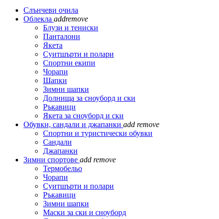
Слънчеви очила
Облекла
add
remove
Блузи и тениски
Панталони
Якета
Суитшърти и полари
Спортни екипи
Чорапи
Шапки
Зимни шапки
Долнища за сноуборд и ски
Ръкавици
Якета за сноуборд и ски
Обувки, сандали и джапанки
add
remove
Спортни и туристически обувки
Сандали
Джапанки
Зимни спортове
add
remove
Термобельо
Чорапи
Суитшърти и полари
Ръкавици
Зимни шапки
Маски за ски и сноуборд