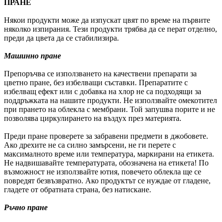
ПРАНЕ
Някои продукти може да изпускат цвят по време на първите
няколко изпирания. Тези продукти трябва да се перат отделно,
преди да цвета да се стабилизира.
Машинно пране
Препоръчва се използването на качествени препарати за
цветно пране, без избелващи съставки. Препаратите с
избелващ ефект или с добавка на хлор не са подходящи за
поддръжката на нашите продукти. Не използвайте омекотител
при прането на облекла с мембрани. Той запушва порите и не
позволява циркулирането на въздух през материята.
Преди пране проверете за забравени предмети в джобовете.
Ако дрехите не са силно замърсени, не ги перете с
максималното време или температура, маркирани на етикета.
Не надвишавайте температурата, обозначена на етикета! По
възможност не използвайте ютия, повечето облекла ще се
повредят безвъзвратно. Ако продуктът се нуждае от гладене,
гладете от обратната страна, без натискане.
Ръчно пране