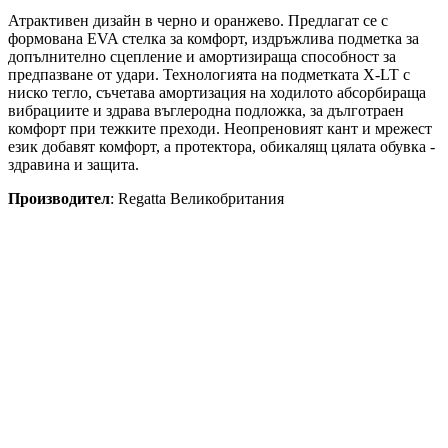
Атрактивен дизайн в черно и оранжево. Предлагат се с
формована EVA стелка за комфорт, издръжлива подметка за
допълнително сцепление и амортизираща способност за
предпазване от удари. Технологията на подметката X-LT с
ниско тегло, съчетава амортизация на ходилото абсорбираща
вибрациите и здрава въглеродна подложка, за дълготраен
комфорт при тежките преходи. Неопреновият кант и мрежест
език добавят комфорт, а протектора, обикалящ цялата обувка -
здравина и защита.
Производител
: Regatta Великобритания