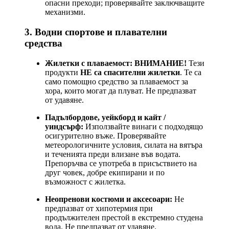
опасни преходи; проверявайте заключващите
механизми.
3. Водни спортове и плавателни
средства
Жилетки с плаваемост:
ВНИМАНИЕ!
Тези
продукти
НЕ са спасителни жилетки
. Те са
само помощно средство за плаваемост за
хора, които могат да плуват. Не предпазват
от удавяне.
Падълбордове, уейкборд и кайт /
уиндсърф:
Използвайте винаги с подходящо
осигурително въже. Проверявайте
метеорологичните условия, силата на вятъра
и теченията преди влизане във водата.
Препоръчва се употреба в присъствието на
друг човек, добре екипирани и по
възможност с жилетка.
Неопренови костюми и аксесоари:
Не
предпазват от хипотермия при
продължителен престой в екстремно студена
вода. Не предпазват от удавяне.