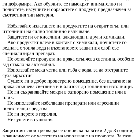
ги деформира. Ако обувките се намокрят, внимателно ги
почистете, изсушите и обработете с продукт, предназначен за
съответния тип материя.
Избягвайте излагането на продуктите на открит огън или
източници на силно топлинно излъчване.
Защитете ги от киселини, алкалоиди и други химикали.
Ако продуктът влезе в контакт с химикали, почистете го
веднага с топла вода и възстановете защитния слой със
специализиран препарат.
Не оставяйте продукта на пряка слънчева светлина, особено
зад стъкло на автомобил.
Използвайте мека четка или гъба с вода, за да отстраните
суха мръсотия.
Сушете ги в добре проветрено помещение, без излагане на
пряка слънчева светлина и в близост до топлинни източници.
Не ги съхранявайте мокри в затворено помещение или в
плик.
Не използвайте избелващи препарати или агресивни
почистващи средства.
Не ги перете в пералня.
Не сушете в сушилня.
Защитният слой трябва да се обновява на всеки 2 до 3 години,
в зависимост от честотата на използване на продукта. За тази