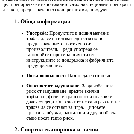
цел препоръчваме използването само на специални препарати
и вакси, предназначени за конкретния вид продукт.
1. Обща информация
Употреба:
Продуктите в нашия магазин
трябва да се използват единствено по
предназначението, посочено от
производителя. Преди употреба се
запознайте с оригиналния етикет,
инструкциите за поддръжка и фабричните
предупреждения.
Пожарооопасност:
Пазете далеч от огън.
Опасност от задушаване:
За да избегнете
риск от задушаване, дръжте всички
торбички, фолиа и транспортни опаковки
далеч от деца. Опаковките не са играчки и не
трябва да се оставят за игра. Циповете,
връзки за обувки, панталони и други облекла
също носят такъв риск.
2. Спортна екипировка и лични