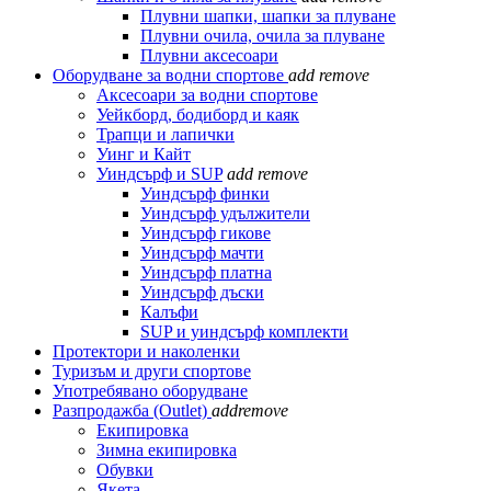
Плувни шапки, шапки за плуване
Плувни очила, очила за плуване
Плувни аксесоари
Оборудване за водни спортове
add
remove
Аксесоари за водни спортове
Уейкборд, бодиборд и каяк
Трапци и лапички
Уинг и Кайт
Уиндсърф и SUP
add
remove
Уиндсърф финки
Уиндсърф удължители
Уиндсърф гикове
Уиндсърф мачти
Уиндсърф платна
Уиндсърф дъски
Калъфи
SUP и уиндсърф комплекти
Протектори и наколенки
Туризъм и други спортове
Употребявано оборудване
Разпродажба (Outlet)
add
remove
Екипировка
Зимна екипировка
Обувки
Якета