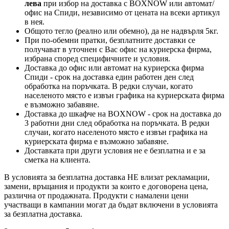
лева
при избор на доставка с BOXNOW или автомат/
офис на Спиди
, независимо от цената на всеки артикул
в нея.
Общото тегло (реално или обемно), да не надвърля 5кг.
При по-обемни пратки, безплатните доставки се
получават в уточнен с Вас офис на куриерска фирма,
избрана според специфичните и условия.
Доставка до офис или автомат на куриерска фирма
Спиди - срок на доставка един работен ден след
обработка на поръчката. В редки случаи, когато
населеното място е извън графика на куриерската фирма
е възможно забавяне.
Доставка до шкафче на
BOXNOW
- срок на доставка до
3 работни дни след обработка на поръчката. В редки
случаи, когато населеното място е извън графика на
куриерската фирма е възможно забавяне.
Доставката при други условия не е безплатна и е за
сметка на клиента.
В условията за безплатна доставка НЕ влизат рекламации,
замени, връщания и продукти за които е договорена цена,
различна от продажната. Продукти с намалени цени
участващи в кампании могат да бъдат включени в условията
за безплатна доставка.