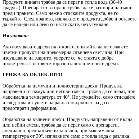
Продукти винаги трябва да се перат в топла вода (30-40
градуса). Препаратът за пране трябва да се разтвори напълно
преди прането. Само нежно стискайте продукта, не го
търкайте. След прането, изплакнете продукта добре и оставете
да се изцеди или леко го изстискате, без усукване.
Изсушаване
Ако изсушавате дрехи на открито, опитайте да не излагате
цветни продукти на прекомерна слънчева светлина. При
изсушаване на закрито, уверете се, че стаята е добре
проветрена. Поставете хоризонтално плетените дрехи.
ГРИЖА ЗА ОБЛЕКЛОТО
Обработка на памучни и полиестерни дрехи: Продукти,
направени от памук или негови смеси, трябва да се перат, при
максимална температура от 40°. Не усуквайте, само стискайте
и след това изсушете на равна повърхност, за да се
предотврати деформация.
Обработка на вълнени дрехи: Продукти, направени от вълна
или нейни смеси, трябва да се перат само с препарати,
специално предназначени за вълна, при максимална
температура от 30°, изплакнете само с топла вода с разлика