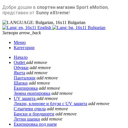
Добре дошли в
спортен магазин Sport eMotion
,
представен от
Sunny eXtreme
!
Bulgarian
English
Bulgarian
Затвори
arrow_back
Меню
Категории
Начало
Outlet
add
remove
Обувки
add
remove
Якета
add
remove
Панталони
add
remove
Шапки
add
remove
Екипировка
add
remove
Зимна екипировка
add
remove
UV защита
add
remove
Ликри, клинове и блузи с UV защита
add
remove
Слънчеви очила
add
remove
Бански и бордшорти
add
remove
Летни шапки
add
remove
Екипировка под наем