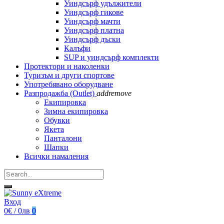
Уиндсърф удължители
Уиндсърф гикове
Уиндсърф мачти
Уиндсърф платна
Уиндсърф дъски
Калъфи
SUP и уиндсърф комплекти
Протектори и наколенки
Туризъм и други спортове
Употребявано оборудване
Разпродажба (Outlet)
add
remove
Екипировка
Зимна екипировка
Обувки
Якета
Панталони
Шапки
Всички намаления
Вход
0€ / 0лв
0