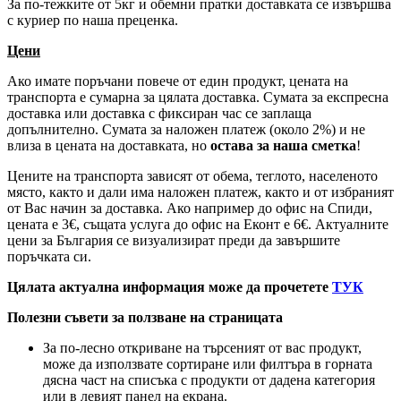
За по-тежките от 5кг и обемни пратки доставката се извършва
с куриер по наша преценка.
Цени
Ако имате поръчани повече от един продукт, цената на
транспорта е сумарна за цялата доставка. Сумата за експресна
доставка или доставка с фиксиран час се заплаща
допълнително. Сумата за наложен платеж (около 2%) и не
влиза в цената на доставката, но
остава за наша сметка
!
Цените на транспорта зависят от обема, теглото, населеното
място, както и дали има наложен платеж, както и от избраният
от Вас начин за доставка. Ако например до офис на Спиди,
цената е 3
€
, същата услуга до офис на Еконт е 6
€
. Актуалните
цени за България се визуализират преди да завършите
поръчката си.
Цялата актуална информация може да прочетете
ТУК
Полезни съвети за ползване на страницата
За по-лесно откриване на търсеният от вас продукт,
може да използвате сортиране или филтъра в горната
дясна част на списъка с продукти от дадена категория
или в левият панел на екрана.